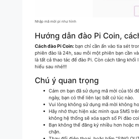
Nhập mã mời pi như hình
Hướng dẫn đào Pi Coin, các
Cách đào Pi Coin:
bạn chỉ cần ấn vào tia sét tro
phiên đào là 24h, sau mỗi một phiên bạn cần vào 
là tất cả thao tác để đào Pi. Còn cách tăng khối
hiểu sau nhé!!!
Chú ý quan trọng
Cám ơn bạn đã sử dụng mã mời của tôi đ
ngày, bạn có thể liên lạc bất cứ lúc nào.
Vui lòng không sử dụng mã mời không hoạ
Hãy nhớ thực hiện xác minh qua SMS trên
không hệ thống sẽ xóa sạch số Pi đào coi
Bạn không thể đăng ký nhiều hơn hoặc mở
chặn.
Thay đổi điện thoại, hoặc bấm “SING OUT” 