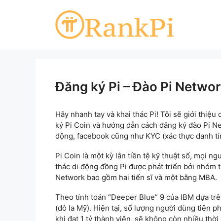
Skip
to
content
Đăng ký Pi – Đào Pi Netwo
Hãy nhanh tay và khai thác Pi! Tôi sẽ giới thiệ
ký Pi Coin và hướng dẫn cách đăng ký đào Pi Ne
động, facebook cũng như KYC (xác thực danh tín
Pi Coin là một kỳ lân tiền tệ kỹ thuật số, mọi n
thác di động đồng Pi được phát triển bởi nhóm t
Network bao gồm hai tiến sĩ và một bằng MBA.
Theo tính toán “Deeper Blue” 9 của IBM dựa trên 
(đô la Mỹ). Hiện tại, số lượng người dùng tiên p
khi đạt 1 tỷ thành viên, sẽ không còn nhiều thời g