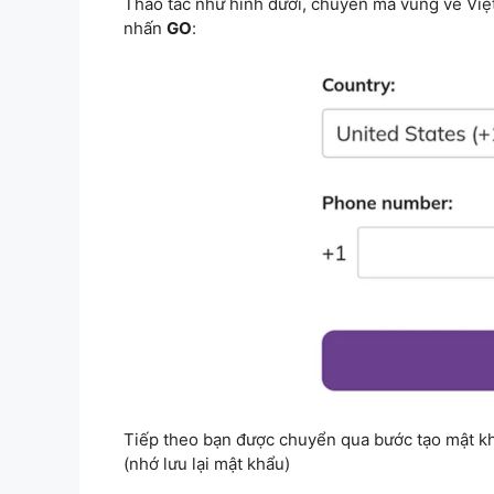
Thao tác như hình dưới, chuyển mã vùng về Việ
nhấn
GO
:
Tiếp theo bạn được chuyển qua bước tạo mật khẩ
(nhớ lưu lại mật khẩu)