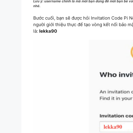
Lưu ý: username chính là mã mời bạn dùng để mời bạn bè vào
nhé.
Bước cuối, bạn sẽ được hỏi Invitation Code Pi 
người giới thiệu thực để tạo vòng kết nối bảo m
là:
lekka90