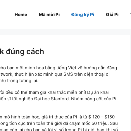
Home
Mã mời Pi
Đăng ký Pi
Giá Pi
rk đúng cách
u cho bạn một minh họa bằng tiếng Việt về hướng dẫn đăng
twork, thực hiện xác minh qua SMS trên điện thoại di
h) trong tương lai.
gười đều có thể tham gia khai thác miễn phí! Dự án khai
iến sĩ tốt nghiệp Đại học Stanford. Nhóm nòng cốt của Pi
mô hình toán học, giá trị thực của Pi là từ $ 120 – $150
hong tích cực trên toàn thế giới đã chạm mốc 50 triệu. Sau
ian còn lại cho bạn và tôi vì số lượng Pi bị giới hạn khi số