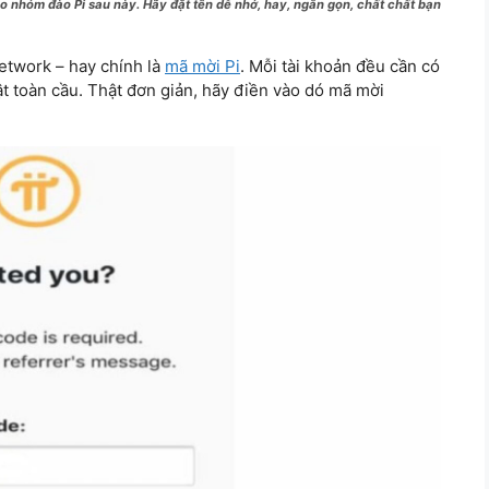
 nhóm đào Pi sau này. Hãy đặt tên dễ nhớ, hay, ngắn gọn, chất chất bạn
Network – hay chính là
mã mời Pi
. Mỗi tài khoản đều cần có
ật toàn cầu. Thật đơn giản, hãy điền vào dó mã mời