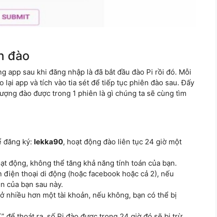
h đào
ng app sau khi đăng nhập là đã bắt đầu đào Pi rồi đó. Mỗi
lại app và tích vào tia sét để tiếp tục phiên đào sau. Đấy
 lượng đào được trong 1 phiên là gì chúng ta sẽ cùng tìm
ể đăng ký:
lekka90
, hoạt động đào liên tục 24 giờ một
t động, không thể tăng khả năng tính toán của bạn.
 điện thoại di động (hoặc facebook hoặc cả 2), nếu
n của bạn sau này.
 nhiều hơn một tài khoản, nếu không, bạn có thể bị
để thoát ra, số Pi đào được trong 24 giờ đó sẽ bị trừ.