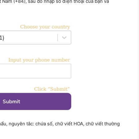
t Nam (+84), sau đó nhập số điện thoại của bạn và
u, nguyên tắc: chứa số, chữ viết HOA, chữ viết thường