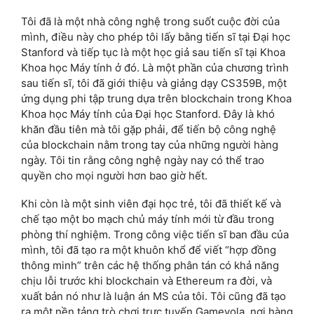
Tôi đã là một nhà công nghệ trong suốt cuộc đời của
mình, điều này cho phép tôi lấy bằng tiến sĩ tại Đại học
Stanford và tiếp tục là một học giả sau tiến sĩ tại Khoa
Khoa học Máy tính ở đó. Là một phần của chương trình
sau tiến sĩ, tôi đã giới thiệu và giảng dạy CS359B, một
ứng dụng phi tập trung dựa trên blockchain trong Khoa
Khoa học Máy tính của Đại học Stanford. Đây là khó
khăn đầu tiên mà tôi gặp phải, để tiến bộ công nghệ
của blockchain nằm trong tay của những người hàng
ngày. Tôi tin rằng công nghệ ngày nay có thể trao
quyền cho mọi người hơn bao giờ hết.
Khi còn là một sinh viên đại học trẻ, tôi đã thiết kế và
chế tạo một bo mạch chủ máy tính mới từ đầu trong
phòng thí nghiệm. Trong công việc tiến sĩ ban đầu của
mình, tôi đã tạo ra một khuôn khổ để viết “hợp đồng
thông minh” trên các hệ thống phân tán có khả năng
chịu lỗi trước khi blockchain và Ethereum ra đời, và
xuất bản nó như là luận án MS của tôi. Tôi cũng đã tạo
ra một nền tảng trò chơi trực tuyến Gameyola, nơi hàng