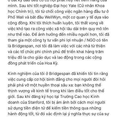
mình. Sau khi tốt nghiệp Đại học Yale (Cử nhân Khoa
học Chính trị), tôi từ chối công việc ngân hàng đầu tư ở
Phố Wall và bắt đầu WellWyn, một cơ quan y tế dựa vào
cộng đồng. Khi tôi thích huấn luyện, tôi thất vọng về
việc khó tạo ra công việc xã hội lâu dài trên quy mô lớn
như thế nào. Để ảnh hưởng đến nhiều người hơn, tôi đã
tham gia một công ty tư vấn phi lợi nhuận / NGO có tên
là Bridgespan, nơi tôi đã làm việc với các nhà từ thiện
và các tổ chức phi chính phủ để triển khai hàng trăm
triệu đô la cho giáo dục và lao động trong các cộng
đồng phát triển của Hoa Kỳ.
Kinh nghiệm của tôi ở Bridgespan đã khiến tôi tin rằng
việc cung cấp cơ hội bình đẳng cho mọi người đòi hỏi
phải phá vỡ một huyền thoại sâu xa: bạn không thể
thịnh vượng về kinh tế trong khi làm điều tốt cho thế
giới. Sau khi đăng ký học tại Trường Cao học Kinh
doanh của Stanford, tôi bị ám ảnh bởi cách mọi người
sử dụng tiền điện tử để kiếm tiền thông qua những
hành động tốt, từ đó xác định lại ý nghĩa thực sự của sự