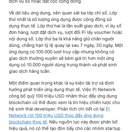
dịch vụ số hoặc đặt cọc cộng đồng.
Về dữ liệu ứng dụng, nên quan sát ba lớp chỉ số. Lớp
thứ nhất là số lượng ứng dụng được cộng đồng sử
dụng thực tế. Lớp thứ hai là tần suất giao dịch, ví dụ số
đơn hàng, lượt đặt dịch vụ, lượt đổi Pi lấy voucher hoặc
nội dung số. Lớp thứ ba là khả năng giữ chân người
dùng, chẳng hạn tỷ lệ quay lại sau 7 ngày, 30 ngày. Một
ứng dụng có 100.000 lượt truy cập nhưng không có
giao dịch thường xuyên sẽ kém giá trị hơn một ứng
dụng có 10.000 người dùng trung thành và phát sinh
giao dịch hằng tuần.
Một điểm quan trọng khác là sự kiện tài trợ và định
hướng phát triển ứng dụng thực tế. Việc Pi Network
công bố quỹ 100 triệu USD nhằm thúc đẩy ứng dụng
blockchain có thể được xem là tín hiệu chiến lược cho
hệ sinh thái developer. Phân tích chi tiết có tại
Pi
Network rót 100 triệu USD thúc đẩy ứng dụng
blockchain thực tế
. Nếu nguồn lực này được phân bổ
hiệu quả, nó có thể tạo đòn bẩy cho các nhóm startup