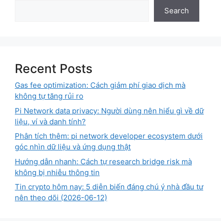
Search
Recent Posts
Gas fee optimization: Cách giảm phí giao dịch mà
không tự tăng rủi ro
Pi Network data privacy: Người dùng nên hiểu gì về dữ
liệu, ví và danh tính?
Phân tích thêm: pi network developer ecosystem dưới
góc nhìn dữ liệu và ứng dụng thật
Hướng dẫn nhanh: Cách tự research bridge risk mà
không bị nhiễu thông tin
Tin crypto hôm nay: 5 diễn biến đáng chú ý nhà đầu tư
nên theo dõi (2026-06-12)