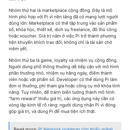
Nhóm thứ hai là marketplace cộng đồng. Đây là mô
hình phù hợp với Pi vì nền tảng đã có mạng lưới người
dùng lớn. Marketplace có thể tập trung vào sản phẩm
số, khóa học, thiết kế, dịch vụ freelance, đồ thủ công
hoặc voucher. Giá trị nằm ở việc Pi trở thành phương
tiện khuyến khích trao đổi, không chỉ là tài sản chờ
niêm yết.
Nhóm thứ ba là game, loyalty và nhiệm vụ cộng đồng.
Người dùng phổ thông thường dễ tiếp cận với mô hình
phần thưởng nhỏ, nhiệm vụ hằng ngày, điểm thành
viên hoặc vật phẩm số. Developer có thể dùng Pi làm
đơn vị thưởng, phí tham gia hoặc công cụ mở khóa tính
năng. Tuy nhiên, để tránh biến tướng thành mô hình
“farm reward” thiếu giá trị, các ứng dụng này cần có
vòng lặp kinh tế rõ ràng: người dùng nhận Pi vì đóng
góp giá trị, và dùng Pi để mua tiện ích thật.
Read more:
Pi Network roadmap còn thiếu mảnh