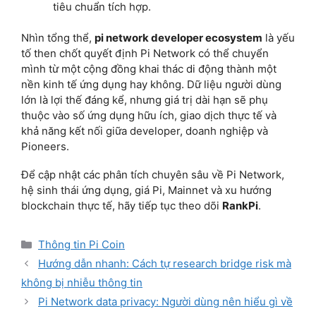
tiêu chuẩn tích hợp.
Nhìn tổng thể,
pi network developer ecosystem
là yếu
tố then chốt quyết định Pi Network có thể chuyển
mình từ một cộng đồng khai thác di động thành một
nền kinh tế ứng dụng hay không. Dữ liệu người dùng
lớn là lợi thế đáng kể, nhưng giá trị dài hạn sẽ phụ
thuộc vào số ứng dụng hữu ích, giao dịch thực tế và
khả năng kết nối giữa developer, doanh nghiệp và
Pioneers.
Để cập nhật các phân tích chuyên sâu về Pi Network,
hệ sinh thái ứng dụng, giá Pi, Mainnet và xu hướng
blockchain thực tế, hãy tiếp tục theo dõi
RankPi
.
Categories
Thông tin Pi Coin
Hướng dẫn nhanh: Cách tự research bridge risk mà
không bị nhiễu thông tin
Pi Network data privacy: Người dùng nên hiểu gì về