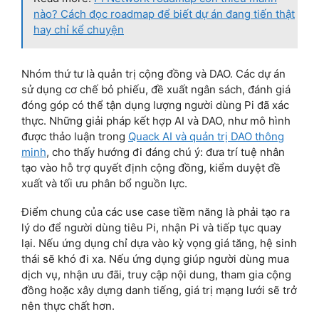
nào? Cách đọc roadmap để biết dự án đang tiến thật
hay chỉ kể chuyện
Nhóm thứ tư là quản trị cộng đồng và DAO. Các dự án
sử dụng cơ chế bỏ phiếu, đề xuất ngân sách, đánh giá
đóng góp có thể tận dụng lượng người dùng Pi đã xác
thực. Những giải pháp kết hợp AI và DAO, như mô hình
được thảo luận trong
Quack AI và quản trị DAO thông
minh
, cho thấy hướng đi đáng chú ý: đưa trí tuệ nhân
tạo vào hỗ trợ quyết định cộng đồng, kiểm duyệt đề
xuất và tối ưu phân bổ nguồn lực.
Điểm chung của các use case tiềm năng là phải tạo ra
lý do để người dùng tiêu Pi, nhận Pi và tiếp tục quay
lại. Nếu ứng dụng chỉ dựa vào kỳ vọng giá tăng, hệ sinh
thái sẽ khó đi xa. Nếu ứng dụng giúp người dùng mua
dịch vụ, nhận ưu đãi, truy cập nội dung, tham gia cộng
đồng hoặc xây dựng danh tiếng, giá trị mạng lưới sẽ trở
nên thực chất hơn.