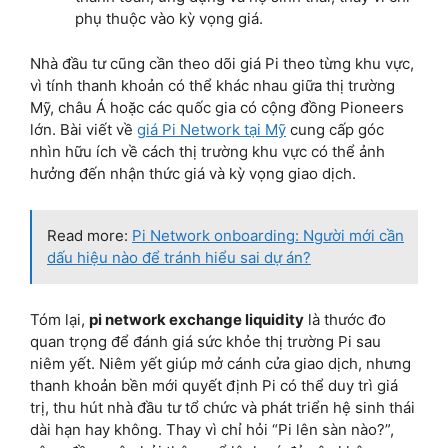
phụ thuộc vào kỳ vọng giá.
Nhà đầu tư cũng cần theo dõi giá Pi theo từng khu vực,
vì tính thanh khoản có thể khác nhau giữa thị trường
Mỹ, châu Á hoặc các quốc gia có cộng đồng Pioneers
lớn. Bài viết về
giá Pi Network tại Mỹ
cung cấp góc
nhìn hữu ích về cách thị trường khu vực có thể ảnh
hưởng đến nhận thức giá và kỳ vọng giao dịch.
Read more:
Pi Network onboarding: Người mới cần
dấu hiệu nào để tránh hiểu sai dự án?
Tóm lại,
pi network exchange liquidity
là thước đo
quan trọng để đánh giá sức khỏe thị trường Pi sau
niêm yết. Niêm yết giúp mở cánh cửa giao dịch, nhưng
thanh khoản bền mới quyết định Pi có thể duy trì giá
trị, thu hút nhà đầu tư tổ chức và phát triển hệ sinh thái
dài hạn hay không. Thay vì chỉ hỏi “Pi lên sàn nào?”,