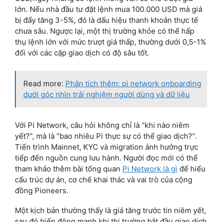
lớn. Nếu nhà đầu tư đặt lệnh mua 100.000 USD mà giá
bị đẩy tăng 3-5%, đó là dấu hiệu thanh khoản thực tế
chưa sâu. Ngược lại, một thị trường khỏe có thể hấp
thụ lệnh lớn với mức trượt giá thấp, thường dưới 0,5-1%
đối với các cặp giao dịch có độ sâu tốt.
Read more:
Phân tích thêm: pi network onboarding
dưới góc nhìn trải nghiệm người dùng và dữ liệu
Với Pi Network, câu hỏi không chỉ là “khi nào niêm
yết?”, mà là “bao nhiêu Pi thực sự có thể giao dịch?”.
Tiến trình Mainnet, KYC và migration ảnh hưởng trực
tiếp đến nguồn cung lưu hành. Người đọc mới có thể
tham khảo thêm bài tổng quan
Pi Network là gì
để hiểu
cấu trúc dự án, cơ chế khai thác và vai trò của cộng
đồng Pioneers.
Một kịch bản thường thấy là giá tăng trước tin niêm yết,
sau đó biến động mạnh khi thị trường bắt đầu giao dịch