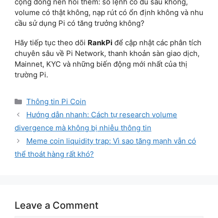
cộng đồng nên hỏi thêm: sổ lệnh có đủ sâu không,
volume có thật không, nạp rút có ổn định không và nhu
cầu sử dụng Pi có tăng trưởng không?
Hãy tiếp tục theo dõi
RankPi
để cập nhật các phân tích
chuyên sâu về Pi Network, thanh khoản sàn giao dịch,
Mainnet, KYC và những biến động mới nhất của thị
trường Pi.
Categories
Thông tin Pi Coin
Hướng dẫn nhanh: Cách tự research volume
divergence mà không bị nhiễu thông tin
Meme coin liquidity trap: Vì sao tăng mạnh vẫn có
thể thoát hàng rất khó?
Leave a Comment