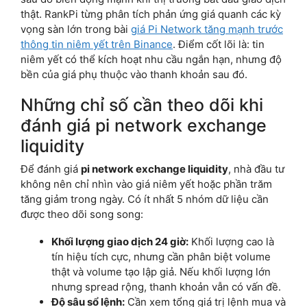
thật. RankPi từng phân tích phản ứng giá quanh các kỳ
vọng sàn lớn trong bài
giá Pi Network tăng mạnh trước
thông tin niêm yết trên Binance
. Điểm cốt lõi là: tin
niêm yết có thể kích hoạt nhu cầu ngắn hạn, nhưng độ
bền của giá phụ thuộc vào thanh khoản sau đó.
Những chỉ số cần theo dõi khi
đánh giá pi network exchange
liquidity
Để đánh giá
pi network exchange liquidity
, nhà đầu tư
không nên chỉ nhìn vào giá niêm yết hoặc phần trăm
tăng giảm trong ngày. Có ít nhất 5 nhóm dữ liệu cần
được theo dõi song song:
Khối lượng giao dịch 24 giờ:
Khối lượng cao là
tín hiệu tích cực, nhưng cần phân biệt volume
thật và volume tạo lập giả. Nếu khối lượng lớn
nhưng spread rộng, thanh khoản vẫn có vấn đề.
Độ sâu sổ lệnh:
Cần xem tổng giá trị lệnh mua và