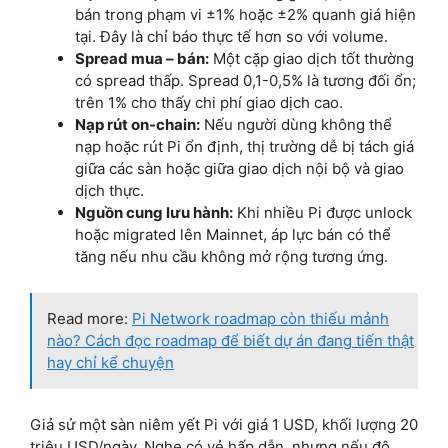
bán trong phạm vi ±1% hoặc ±2% quanh giá hiện
tại. Đây là chỉ báo thực tế hơn so với volume.
Spread mua – bán:
Một cặp giao dịch tốt thường
có spread thấp. Spread 0,1-0,5% là tương đối ổn;
trên 1% cho thấy chi phí giao dịch cao.
Nạp rút on-chain:
Nếu người dùng không thể
nạp hoặc rút Pi ổn định, thị trường dễ bị tách giá
giữa các sàn hoặc giữa giao dịch nội bộ và giao
dịch thực.
Nguồn cung lưu hành:
Khi nhiều Pi được unlock
hoặc migrated lên Mainnet, áp lực bán có thể
tăng nếu nhu cầu không mở rộng tương ứng.
Read more:
Pi Network roadmap còn thiếu mảnh
nào? Cách đọc roadmap để biết dự án đang tiến thật
hay chỉ kể chuyện
Giả sử một sàn niêm yết Pi với giá 1 USD, khối lượng 20
triệu USD/ngày. Nghe có vẻ hấp dẫn, nhưng nếu độ