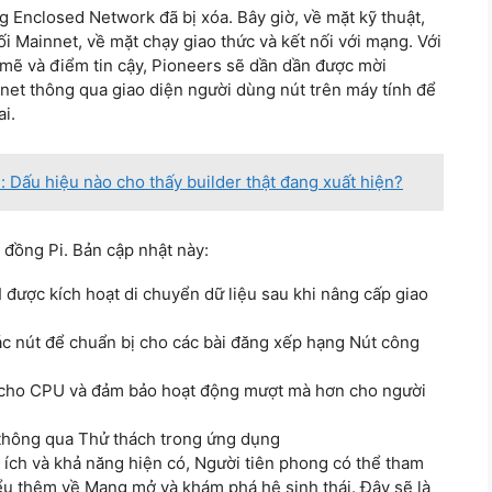
g Enclosed Network đã bị xóa. Bây giờ, về mặt kỹ thuật,
ối Mainnet, về mặt chạy giao thức và kết nối với mạng. Với
 mẽ và điểm tin cậy, Pioneers sẽ dần dần được mời
net thông qua giao diện người dùng nút trên máy tính để
i.
 Dấu hiệu nào cho thấy builder thật đang xuất hiện?
 đồng Pi. Bản cập nhật này:
được kích hoạt di chuyển dữ liệu sau khi nâng cấp giao
các nút để chuẩn bị cho các bài đăng xếp hạng Nút công
g cho CPU và đảm bảo hoạt động mượt mà hơn cho người
thông qua Thử thách trong ứng dụng
 ích và khả năng hiện có, Người tiên phong có thể tham
u thêm về Mạng mở và khám phá hệ sinh thái. Đây sẽ là