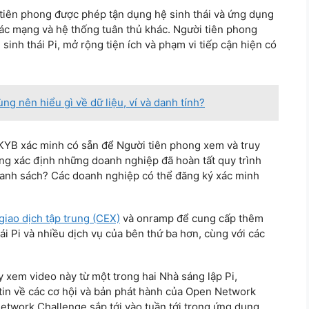
 tiên phong được phép tận dụng hệ sinh thái và ứng dụng
i các mạng và hệ thống tuân thủ khác. Người tiên phong
sinh thái Pi, mở rộng tiện ích và phạm vi tiếp cận hiện có
ng nên hiểu gì về dữ liệu, ví và danh tính?
KYB xác minh có sẵn để Người tiên phong xem và truy
ng xác định những doanh nghiệp đã hoàn tất quy trình
danh sách? Các doanh nghiệp có thể đăng ký xác minh
giao dịch tập trung (CEX)
và onramp để cung cấp thêm
i Pi và nhiều dịch vụ của bên thứ ba hơn, cùng với các
xem video này từ một trong hai Nhà sáng lập Pi,
tin về các cơ hội và bản phát hành của Open Network
Network Challenge sắp tới vào tuần tới trong ứng dụng