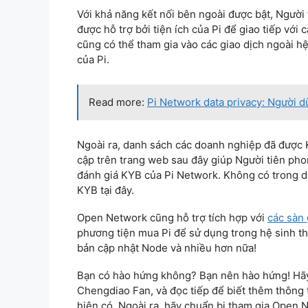
Với khả năng kết nối bên ngoài được bật, Người
được hỗ trợ bởi tiện ích của Pi để giao tiếp vớ
cũng có thể tham gia vào các giao dịch ngoài hệ 
của Pi.
Read more:
Pi Network data privacy: Người dù
Ngoài ra, danh sách các doanh nghiệp đã được 
cập trên trang web sau đây giúp Người tiên pho
đánh giá KYB của Pi Network. Không có trong 
KYB tại đây.
Open Network cũng hỗ trợ tích hợp với
các sàn 
phương tiện mua Pi để sử dụng trong hệ sinh thá
bản cập nhật Node và nhiều hơn nữa!
Bạn có hào hứng không? Bạn nên hào hứng! Hãy 
Chengdiao Fan, và đọc tiếp để biết thêm thông 
hiện có. Ngoài ra, hãy chuẩn bị tham gia Open 