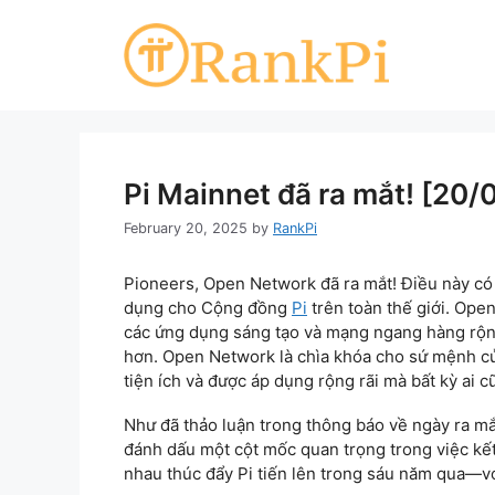
Skip
to
content
Pi Mainnet đã ra mắt! [20
February 20, 2025
by
RankPi
Pioneers, Open Network đã ra mắt! Điều này có 
dụng cho Cộng đồng
Pi
trên toàn thế giới. Ope
các ứng dụng sáng tạo và mạng ngang hàng rộng 
hơn. Open Network là chìa khóa cho sứ mệnh của
tiện ích và được áp dụng rộng rãi mà bất kỳ ai c
Như đã thảo luận trong thông báo về ngày ra m
đánh dấu một cột mốc quan trọng trong việc kế
nhau thúc đẩy Pi tiến lên trong sáu năm qua—với