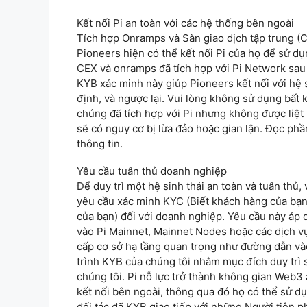
Kết nối Pi an toàn với các hệ thống bên ngoài
Tích hợp Onramps và Sàn giao dịch tập trung (
Pioneers hiện có thể kết nối Pi của họ để sử d
CEX và onramps đã tích hợp với Pi Network sau
KYB xác minh này giúp Pioneers kết nối với hệ si
định, và ngược lại. Vui lòng không sử dụng bất
chúng đã tích hợp với Pi nhưng không được liệt 
sẽ có nguy cơ bị lừa đảo hoặc gian lận. Đọc ph
thông tin.
Yêu cầu tuân thủ doanh nghiệp
Để duy trì một hệ sinh thái an toàn và tuân thủ
yêu cầu xác minh KYC (Biết khách hàng của bạn
của bạn) đối với doanh nghiệp. Yêu cầu này áp 
vào Pi Mainnet, Mainnet Nodes hoặc các dịch v
cấp cơ sở hạ tầng quan trọng như đường dẫn vào/
trình KYB của chúng tôi nhằm mục đích duy trì s
chúng tôi. Pi nỗ lực trở thành không gian Web3
kết nối bên ngoài, thông qua đó họ có thể sử d
đối tác đã KYB giao tiếp với những Người tiên p