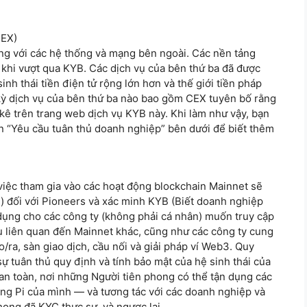
CEX)
ụng với các hệ thống và mạng bên ngoài. Các nền tảng
 khi vượt qua KYB. Các dịch vụ của bên thứ ba đã được
nh thái tiền điện tử rộng lớn hơn và thế giới tiền pháp
 kỳ dịch vụ của bên thứ ba nào bao gồm CEX tuyên bố rằng
kê trên trang web dịch vụ KYB này. Khi làm như vậy, bạn
ần “Yêu cầu tuân thủ doanh nghiệp” bên dưới để biết thêm
, việc tham gia vào các hoạt động blockchain Mainnet sẽ
) đối với Pioneers và xác minh KYB (Biết doanh nghiệp
dụng cho các công ty (không phải cá nhân) muốn truy cập
ụ liên quan đến Mainnet khác, cũng như các công ty cung
ra, sàn giao dịch, cầu nối và giải pháp ví Web3. Quy
ự tuân thủ quy định và tính bảo mật của hệ sinh thái của
 an toàn, nơi những Người tiên phong có thể tận dụng các
ụng Pi của mình — và tương tác với các doanh nghiệp và
hong đã KYC thực sự, và ngược lại.