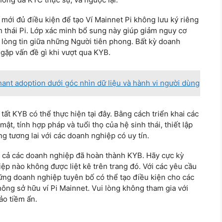
ới đủ điều kiện để tạo Ví Mainnet Pi không lưu ký riêng
h thái Pi. Lớp xác minh bổ sung này giúp giảm nguy cơ
 lòng tin giữa những Người tiên phong. Bất kỳ doanh
gặp vấn đề gì khi vượt qua KYB.
ant adoption dưới góc nhìn dữ liệu và hành vi người dùng
ất KYB có thể thực hiện tại đây. Bằng cách triển khai các
ật, tính hợp pháp và tuổi thọ của hệ sinh thái, thiết lập
g tương lai với các doanh nghiệp có uy tín.
t cả các doanh nghiệp đã hoàn thành KYB. Hãy cực kỳ
iệp nào không được liệt kê trên trang đó. Với các yêu cầu
hững doanh nghiệp tuyên bố có thể tạo điều kiện cho các
hông sở hữu ví Pi Mainnet. Vui lòng không tham gia với
ảo tiềm ẩn.