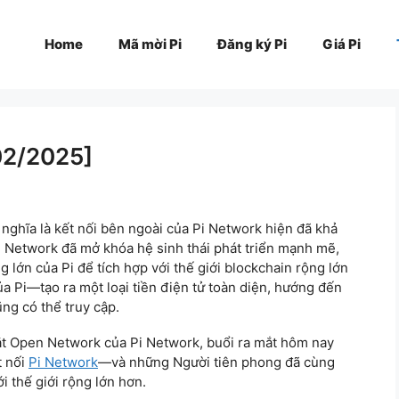
Home
Mã mời Pi
Đăng ký Pi
Giá Pi
/02/2025]
nghĩa là kết nối bên ngoài của Pi Network hiện đã khả
n Network đã mở khóa hệ sinh thái phát triển mạnh mẽ,
lớn của Pi để tích hợp với thế giới blockchain rộng lớn
 Pi—tạo ra một loại tiền điện tử toàn diện, hướng đến
ũng có thể truy cập.
ắt Open Network của Pi Network, buổi ra mắt hôm nay
t nối
Pi Network
—và những Người tiên phong đã cùng
 thế giới rộng lớn hơn.