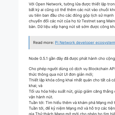
Với Open Network, tường lửa được thiết lập tron
bất kỳ ai cũng có thể thêm các nút vào chuỗi kh
ưu tiên ban đầu cho các đóng góp lịch sử mạnh
chuyển đổi các nút của họ từ Testnet sang Main
bàn. Dữ liệu xếp hạng nút sẽ sớm được công kha
Read more:
Pi Network developer ecosystem:
Node 0.5.1 gần đây đã được phát hành cho cộng
Cho phép người dùng có dịch vụ Blockchain API 
thức thông qua nút UI đơn giản mới;
Thiết lập khóa công khai nhất quán cho tất cả 
khai; và
Tối ưu hóa hiệu suất nút, giúp giảm căng thẳn
vận hành nút.
Tuần tới: Tìm hiểu thêm và khám phá Mạng mở 
Tuần tới, để kỷ niệm Mạng mở và hỗ trợ các tiện
gia Thử thách Mạng mở mới cho phép họ tìm hiể