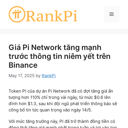
Skip
to
Menu
content
Giá Pi Network tăng mạnh
trước thông tin niêm yết trên
Binance
May 17, 2025
by
RankPi
Token PI của dự án Pi Network đã có đợt tăng giá ấn
tượng hơn 110% chỉ trong vài ngày, từ mức $0.6 lên
đỉnh hơn $1.3, sau khi đội ngũ phát triển thông báo sẽ
công bố tin tức quan trọng vào ngày 14/5.
Với mức tăng trưởng này, PI đã trở thành đồng tiền có
động thái tăng giá mạnh nhất trong tuần và lọt vào top