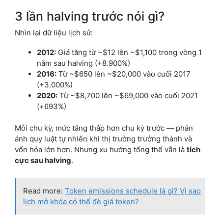
3 lần halving trước nói gì?
Nhìn lại dữ liệu lịch sử:
2012:
Giá tăng từ ~$12 lên ~$1,100 trong vòng 1
năm sau halving (+8.900%)
2016:
Từ ~$650 lên ~$20,000 vào cuối 2017
(+3.000%)
2020:
Từ ~$8,700 lên ~$69,000 vào cuối 2021
(+693%)
Mỗi chu kỳ, mức tăng thấp hơn chu kỳ trước — phản
ánh quy luật tự nhiên khi thị trường trưởng thành và
vốn hóa lớn hơn. Nhưng xu hướng tổng thể vẫn là
tích
cực sau halving
.
Read more:
Token emissions schedule là gì? Vì sao
lịch mở khóa có thể đè giá token?