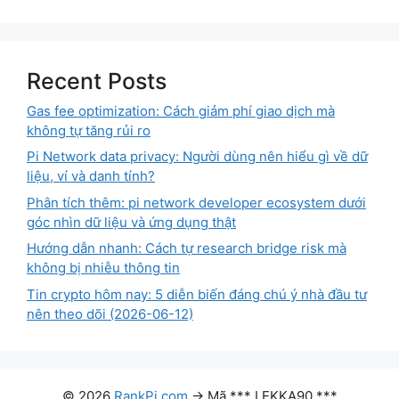
Recent Posts
Gas fee optimization: Cách giảm phí giao dịch mà
không tự tăng rủi ro
Pi Network data privacy: Người dùng nên hiểu gì về dữ
liệu, ví và danh tính?
Phân tích thêm: pi network developer ecosystem dưới
góc nhìn dữ liệu và ứng dụng thật
Hướng dẫn nhanh: Cách tự research bridge risk mà
không bị nhiễu thông tin
Tin crypto hôm nay: 5 diễn biến đáng chú ý nhà đầu tư
nên theo dõi (2026-06-12)
© 2026
RankPi.com
→ Mã *** LEKKA90 ***