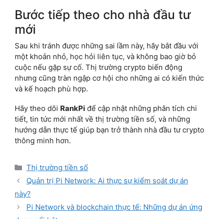
Bước tiếp theo cho nhà đầu tư
mới
Sau khi tránh được những sai lầm này, hãy bắt đầu với
một khoản nhỏ, học hỏi liên tục, và không bao giờ bỏ
cuộc nếu gặp sự cố. Thị trường crypto biến động
nhưng cũng tràn ngập cơ hội cho những ai có kiến thức
và kế hoạch phù hợp.
Hãy theo dõi
RankPi
để cập nhật những phân tích chi
tiết, tin tức mới nhất về thị trường tiền số, và những
hướng dẫn thực tế giúp bạn trở thành nhà đầu tư crypto
thông minh hơn.
Categories
Thị trường tiền số
Quản trị Pi Network: Ai thực sự kiểm soát dự án
này?
Pi Network và blockchain thực tế: Những dự án ứng