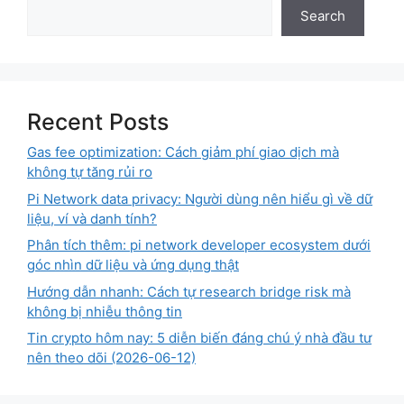
Search
Recent Posts
Gas fee optimization: Cách giảm phí giao dịch mà
không tự tăng rủi ro
Pi Network data privacy: Người dùng nên hiểu gì về dữ
liệu, ví và danh tính?
Phân tích thêm: pi network developer ecosystem dưới
góc nhìn dữ liệu và ứng dụng thật
Hướng dẫn nhanh: Cách tự research bridge risk mà
không bị nhiễu thông tin
Tin crypto hôm nay: 5 diễn biến đáng chú ý nhà đầu tư
nên theo dõi (2026-06-12)