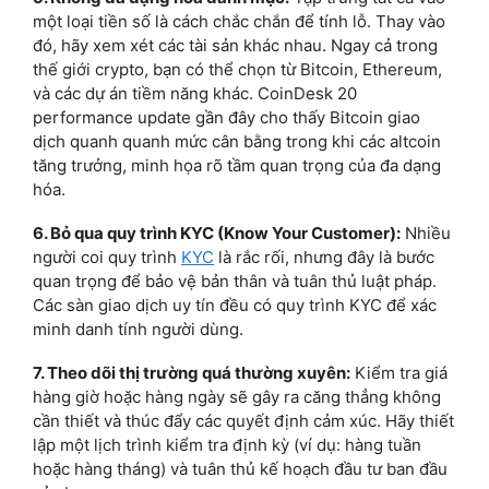
một loại tiền số là cách chắc chắn để tính lỗ. Thay vào
đó, hãy xem xét các tài sản khác nhau. Ngay cả trong
thế giới crypto, bạn có thể chọn từ Bitcoin, Ethereum,
và các dự án tiềm năng khác. CoinDesk 20
performance update gần đây cho thấy Bitcoin giao
dịch quanh quanh mức cân bằng trong khi các altcoin
tăng trưởng, minh họa rõ tầm quan trọng của đa dạng
hóa.
6. Bỏ qua quy trình KYC (Know Your Customer):
Nhiều
người coi quy trình
KYC
là rắc rối, nhưng đây là bước
quan trọng để bảo vệ bản thân và tuân thủ luật pháp.
Các sàn giao dịch uy tín đều có quy trình KYC để xác
minh danh tính người dùng.
7. Theo dõi thị trường quá thường xuyên:
Kiểm tra giá
hàng giờ hoặc hàng ngày sẽ gây ra căng thẳng không
cần thiết và thúc đẩy các quyết định cảm xúc. Hãy thiết
lập một lịch trình kiểm tra định kỳ (ví dụ: hàng tuần
hoặc hàng tháng) và tuân thủ kế hoạch đầu tư ban đầu