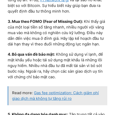
biệt so với Bitcoin. Sự hiểu biết này giúp bạn đưa ra
quyết định đầu tư thông minh hơn.
3. Mua theo FOMO (Fear of Missing Out):
Khi thấy giá
của một loại tiền số tăng nhanh, nhiều người vội vàng
mua vào mà không có nghiên cứu kỹ lưỡng. Điều này
dẫn đến việc mua ở đỉnh giá. Hãy lập kế hoạch đầu tư
dài hạn thay vì theo đuổi những động lực ngắn hạn.
4. Bỏ qua vấn đề bảo mật:
Không sử dụng ví lạnh, để
mật khẩu yếu hoặc tái sử dụng mật khẩu là những lỗi
nguy hiểm. Nhiều nhà đầu tư đã mất tài sản vì bỏ sót
bước này. Ngoài ra, hãy chọn các sàn giao dịch uy tín
với chứng chỉ bảo mật cao.
Read more:
Gas fee optimization: Cách giảm phí
giao dịch mà không tự tăng rủi ro
5. Không đa dạng hóa danh mục:
Tập trung tất cả vào