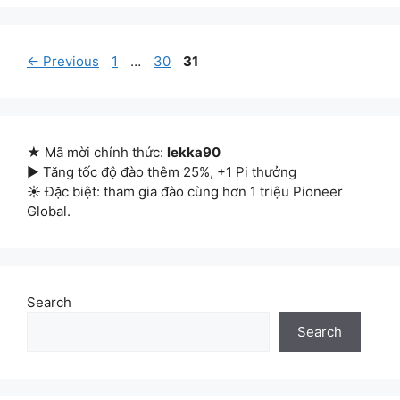
Page
Page
Page
←
Previous
1
…
30
31
★ Mã mời chính thức:
lekka90
▶ Tăng tốc độ đào thêm 25%, +1 Pi thưởng
☀ Đặc biệt: tham gia đào cùng hơn 1 triệu Pioneer
Global.
Search
Search