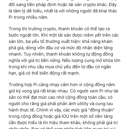
đổi sang tiền pháp định hoặc tài sản crypto khác. Đây
là tâm lý dễ hiểu, nhất là với những người đã khai thác
Pi trong nhiều năm.
Trong thị trường crypto, thanh khoản có thể tạo ra
bước ngoặt lớn. Khi một tài sản được niêm yết trên các
sàn lớn, ba yếu tố thường xuất hiện: khả năng khám
phá giá, dòng vốn đầu cơ và mức độ nhận diện tăng
nhanh. Tuy nhiên, thanh khoản không tự động đồng
nghĩa với giá trị bền vững. Nếu lượng cung mở khóa lớn
trong khi nhu cầu mua chủ yếu đến từ đầu cơ ngắn
hạn, giá có thể biến động rất mạnh.
Trường hợp Pi càng nhạy cảm hơn vì cộng đồng nắm
giữ kỳ vọng giá rất khác nhau. Có người xem Pi như tài
sản có thể đạt mức cao nhờ cộng đồng toàn cầu; có
người cho rằng giá phải phản ánh utility và cung lưu
hành thực tế. Chính vì vậy, các mức giá “đồng thuận”
trong cộng đồng hoặc giá IOU trên một số nền tảng
cần được hiểu là tín hiệu tham khảo, không phải giá trị
chắc chắn. Bạn có thể xem phân tích liên quan tại
giá