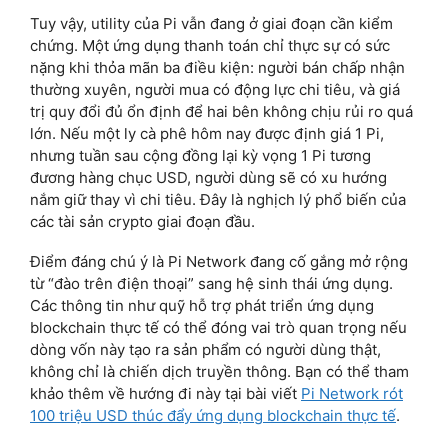
Tuy vậy, utility của Pi vẫn đang ở giai đoạn cần kiểm
chứng. Một ứng dụng thanh toán chỉ thực sự có sức
nặng khi thỏa mãn ba điều kiện: người bán chấp nhận
thường xuyên, người mua có động lực chi tiêu, và giá
trị quy đổi đủ ổn định để hai bên không chịu rủi ro quá
lớn. Nếu một ly cà phê hôm nay được định giá 1 Pi,
nhưng tuần sau cộng đồng lại kỳ vọng 1 Pi tương
đương hàng chục USD, người dùng sẽ có xu hướng
nắm giữ thay vì chi tiêu. Đây là nghịch lý phổ biến của
các tài sản crypto giai đoạn đầu.
Điểm đáng chú ý là Pi Network đang cố gắng mở rộng
từ “đào trên điện thoại” sang hệ sinh thái ứng dụng.
Các thông tin như quỹ hỗ trợ phát triển ứng dụng
blockchain thực tế có thể đóng vai trò quan trọng nếu
dòng vốn này tạo ra sản phẩm có người dùng thật,
không chỉ là chiến dịch truyền thông. Bạn có thể tham
khảo thêm về hướng đi này tại bài viết
Pi Network rót
100 triệu USD thúc đẩy ứng dụng blockchain thực tế
.