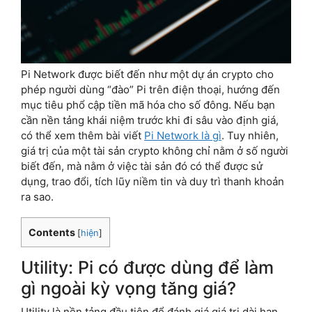
Pi Network được biết đến như một dự án crypto cho
phép người dùng “đào” Pi trên điện thoại, hướng đến
mục tiêu phổ cập tiền mã hóa cho số đông. Nếu bạn
cần nền tảng khái niệm trước khi đi sâu vào định giá,
có thể xem thêm bài viết
Pi Network là gì
. Tuy nhiên,
giá trị của một tài sản crypto không chỉ nằm ở số người
biết đến, mà nằm ở việc tài sản đó có thể được sử
dụng, trao đổi, tích lũy niềm tin và duy trì thanh khoản
ra sao.
Contents
[
hiện
]
Utility: Pi có được dùng để làm
gì ngoài kỳ vọng tăng giá?
Utility là nền tảng đầu tiên để đánh giá giá trị dài hạn