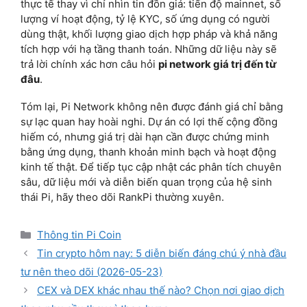
thực tế thay vì chỉ nhìn tin đồn giá: tiến độ mainnet, số
lượng ví hoạt động, tỷ lệ KYC, số ứng dụng có người
dùng thật, khối lượng giao dịch hợp pháp và khả năng
tích hợp với hạ tầng thanh toán. Những dữ liệu này sẽ
trả lời chính xác hơn câu hỏi
pi network giá trị đến từ
đâu
.
Tóm lại, Pi Network không nên được đánh giá chỉ bằng
sự lạc quan hay hoài nghi. Dự án có lợi thế cộng đồng
hiếm có, nhưng giá trị dài hạn cần được chứng minh
bằng ứng dụng, thanh khoản minh bạch và hoạt động
kinh tế thật. Để tiếp tục cập nhật các phân tích chuyên
sâu, dữ liệu mới và diễn biến quan trọng của hệ sinh
thái Pi, hãy theo dõi RankPi thường xuyên.
Categories
Thông tin Pi Coin
Tin crypto hôm nay: 5 diễn biến đáng chú ý nhà đầu
tư nên theo dõi (2026-05-23)
CEX và DEX khác nhau thế nào? Chọn nơi giao dịch