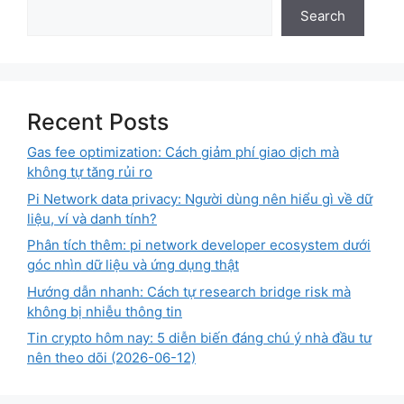
Search
Recent Posts
Gas fee optimization: Cách giảm phí giao dịch mà
không tự tăng rủi ro
Pi Network data privacy: Người dùng nên hiểu gì về dữ
liệu, ví và danh tính?
Phân tích thêm: pi network developer ecosystem dưới
góc nhìn dữ liệu và ứng dụng thật
Hướng dẫn nhanh: Cách tự research bridge risk mà
không bị nhiễu thông tin
Tin crypto hôm nay: 5 diễn biến đáng chú ý nhà đầu tư
nên theo dõi (2026-06-12)