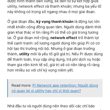
được hình thành bền vững, sẽ đến từ sự kết hợp giữa
utility, network effect và thanh khoản; nhưng ba yếu tố
này không có trọng số ngang nhau ở mọi giai đoạn.
Ở giai đoạn đầu,
kỳ vọng thanh khoản
là động lực lớn
nhất khiến cộng đồng quan tâm. Người dùng dành thời
gian khai thác vì tin rằng Pi có thể có giá trong tương
lai. Ở giai đoạn mở rộng,
network effect
trở thành lợi
thế cạnh tranh: số lượng người dùng lớn giúp Pi có cơ
hội tạo thị trường nội bộ. Nhưng ở giai đoạn trưởng
thành,
utility
mới là yếu tố giữ giá trị. Nếu Pi được dùng
để thanh toán, truy cập ứng dụng, trả phí dịch vụ hoặc
tham gia nền kinh tế số, giá trị sẽ có nền tảng rõ ràng
hơn nhiều so với chỉ kỳ vọng niêm yết.
Read more:
Pi Network app retention: Người dùng
có quay lại vì utility hay chỉ vì thói quen?
Nhà đầu tư và người dùng nên theo dõi các chỉ báo