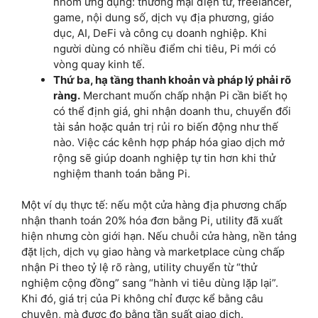
nhóm ứng dụng: thương mại điện tử, freelancer,
game, nội dung số, dịch vụ địa phương, giáo
dục, AI, DeFi và công cụ doanh nghiệp. Khi
người dùng có nhiều điểm chi tiêu, Pi mới có
vòng quay kinh tế.
Thứ ba, hạ tầng thanh khoản và pháp lý phải rõ
ràng.
Merchant muốn chấp nhận Pi cần biết họ
có thể định giá, ghi nhận doanh thu, chuyển đổi
tài sản hoặc quản trị rủi ro biến động như thế
nào. Việc các kênh hợp pháp hóa giao dịch mở
rộng sẽ giúp doanh nghiệp tự tin hơn khi thử
nghiệm thanh toán bằng Pi.
Một ví dụ thực tế: nếu một cửa hàng địa phương chấp
nhận thanh toán 20% hóa đơn bằng Pi, utility đã xuất
hiện nhưng còn giới hạn. Nếu chuỗi cửa hàng, nền tảng
đặt lịch, dịch vụ giao hàng và marketplace cùng chấp
nhận Pi theo tỷ lệ rõ ràng, utility chuyển từ “thử
nghiệm cộng đồng” sang “hành vi tiêu dùng lặp lại”.
Khi đó, giá trị của Pi không chỉ được kể bằng câu
chuyện, mà được đo bằng tần suất giao dịch.