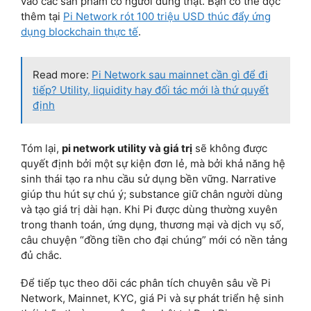
vào các sản phẩm có người dùng thật. Bạn có thể đọc
thêm tại
Pi Network rót 100 triệu USD thúc đẩy ứng
dụng blockchain thực tế
.
Read more:
Pi Network sau mainnet cần gì để đi
tiếp? Utility, liquidity hay đối tác mới là thứ quyết
định
Tóm lại,
pi network utility và giá trị
sẽ không được
quyết định bởi một sự kiện đơn lẻ, mà bởi khả năng hệ
sinh thái tạo ra nhu cầu sử dụng bền vững. Narrative
giúp thu hút sự chú ý; substance giữ chân người dùng
và tạo giá trị dài hạn. Khi Pi được dùng thường xuyên
trong thanh toán, ứng dụng, thương mại và dịch vụ số,
câu chuyện “đồng tiền cho đại chúng” mới có nền tảng
đủ chắc.
Để tiếp tục theo dõi các phân tích chuyên sâu về Pi
Network, Mainnet, KYC, giá Pi và sự phát triển hệ sinh