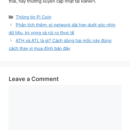
thái, hãy thường xuyên cập nhật tại RankPi.
Categories
Thông tin Pi Coin
Phân tích thêm: pi network dài hạn dưới góc nhìn
dữ liệu, kỳ vọng và rủi ro thực tế
ATH và ATL là gì? Cách dùng hai mốc này đúng
cách thay vì mua đỉnh bán đáy
Leave a Comment
Comment