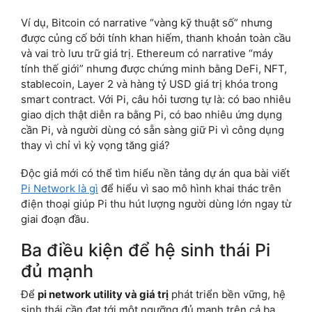
Ví dụ, Bitcoin có narrative “vàng kỹ thuật số” nhưng
được củng cố bởi tính khan hiếm, thanh khoản toàn cầu
và vai trò lưu trữ giá trị. Ethereum có narrative “máy
tính thế giới” nhưng được chứng minh bằng DeFi, NFT,
stablecoin, Layer 2 và hàng tỷ USD giá trị khóa trong
smart contract. Với Pi, câu hỏi tương tự là: có bao nhiêu
giao dịch thật diễn ra bằng Pi, có bao nhiêu ứng dụng
cần Pi, và người dùng có sẵn sàng giữ Pi vì công dụng
thay vì chỉ vì kỳ vọng tăng giá?
Độc giả mới có thể tìm hiểu nền tảng dự án qua bài viết
Pi Network là gì
để hiểu vì sao mô hình khai thác trên
điện thoại giúp Pi thu hút lượng người dùng lớn ngay từ
giai đoạn đầu.
Ba điều kiện để hệ sinh thái Pi
đủ mạnh
Để
pi network utility và giá trị
phát triển bền vững, hệ
sinh thái cần đạt tới một ngưỡng đủ mạnh trên cả ba