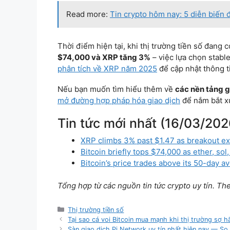
Read more:
Tin crypto hôm nay: 5 diễn biến 
Thời điểm hiện tại, khi thị trường tiền số đang 
$74,000 và XRP tăng 3%
– việc lựa chọn stabl
phân tích về XRP năm 2025
để cập nhật thông ti
Nếu bạn muốn tìm hiểu thêm về
các nền tảng g
mở đường hợp pháp hóa giao dịch
để nắm bắt x
Tin tức mới nhất (16/03/202
XRP climbs 3% past $1.47 as breakout ex
Bitcoin briefly tops $74,000 as ether, s
Bitcoin’s price trades above its 50-day 
Tổng hợp từ các nguồn tin tức crypto uy tín. Th
Categories
Thị trường tiền số
Tại sao cá voi Bitcoin mua mạnh khi thị trường sợ h
Sàn giao dịch Pi Network uy tín nhất hiện nay — So 