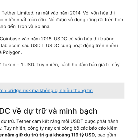
 Tether Limited, ra mắt vào năm 2014. Với vốn hóa thị
coin lớn nhất toàn cầu. Nó được sử dụng rộng rãi trên hơn
cho đến Tron và Solana.
 Coinbase vào năm 2018. USDC có vốn hóa thị trường
g stablecoin sau USDT. USDC cũng hoạt động trên nhiều
à Polygon.
à 1 token = 1 USD. Tuy nhiên, cách họ đảm bảo giá trị này
ch bridge risk mà không bị nhiễu thông tin
DC về dự trữ và minh bạch
ủa dự trữ. Tether cam kết rằng mỗi USDT được phát hành
. Tuy nhiên, công ty này chỉ công bố các báo cáo kiểm
er nắm giữ dự trữ trị giá khoảng 119 tỷ USD
, bao gồm