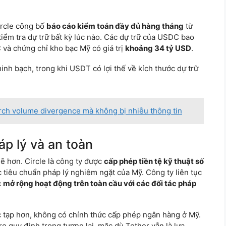
ircle công bố
báo cáo kiểm toán đầy đủ hàng tháng
từ
ểm tra dự trữ bất kỳ lúc nào. Các dự trữ của USDC bao
và chứng chỉ kho bạc Mỹ có giá trị
khoảng 34 tỷ USD
.
nh bạch, trong khi USDT có lợi thế về kích thước dự trữ
ch volume divergence mà không bị nhiễu thông tin
áp lý và an toàn
ẽ hơn. Circle là công ty được
cấp phép tiền tệ kỹ thuật số
 tiêu chuẩn pháp lý nghiêm ngặt của Mỹ. Công ty liên tục
c
mở rộng hoạt động trên toàn cầu với các đối tác pháp
 tạp hơn, không có chính thức cấp phép ngân hàng ở Mỹ.
ro quy định trong tương lai, mặc dù Tether vẫn là lựa