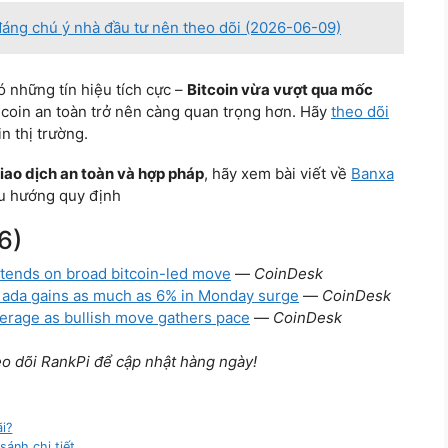
đáng chú ý nhà đầu tư nên theo dõi (2026-06-09)
có những tín hiệu tích cực –
Bitcoin vừa vượt qua mốc
ecoin an toàn trở nên càng quan trọng hơn. Hãy
theo dõi
n thị trường.
iao dịch an toàn và hợp pháp
, hãy xem bài viết về
Banxa
u hướng quy định
6)
tends on broad bitcoin-led move
—
CoinDesk
ol, ada gains as much as 6% in Monday surge
—
CoinDesk
average as bullish move gathers pace
—
CoinDesk
eo dõi RankPi để cập nhật hàng ngày!
ãi?
sánh chi tiết