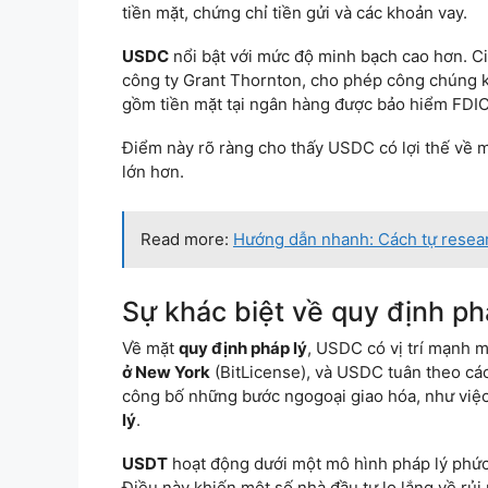
tiền mặt, chứng chỉ tiền gửi và các khoản vay.
USDC
nổi bật với mức độ minh bạch cao hơn. C
công ty Grant Thornton, cho phép công chúng ki
gồm tiền mặt tại ngân hàng được bảo hiểm FDIC 
Điểm này rõ ràng cho thấy USDC có lợi thế về mi
lớn hơn.
Read more:
Hướng dẫn nhanh: Cách tự resear
Sự khác biệt về quy định ph
Về mặt
quy định pháp lý
, USDC có vị trí mạnh m
ở New York
(BitLicense), và USDC tuân theo các
công bố những bước ngogoại giao hóa, như việ
lý
.
USDT
hoạt động dưới một mô hình pháp lý phức
Điều này khiến một số nhà đầu tư lo lắng về rủi 