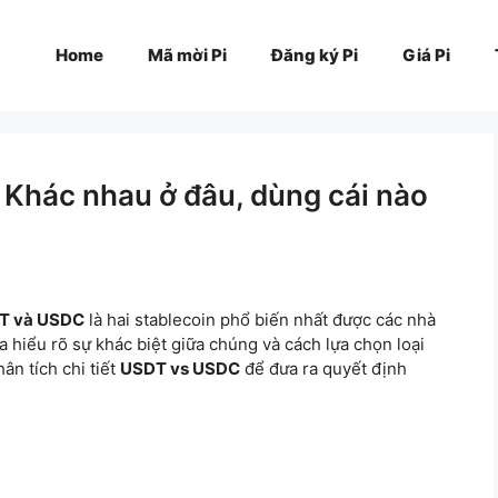
Home
Mã mời Pi
Đăng ký Pi
Giá Pi
Khác nhau ở đâu, dùng cái nào
T và USDC
là hai stablecoin phổ biến nhất được các nhà
a hiểu rõ sự khác biệt giữa chúng và cách lựa chọn loại
ân tích chi tiết
USDT vs USDC
để đưa ra quyết định