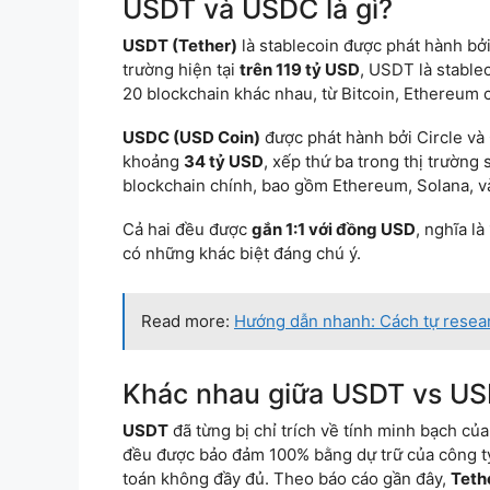
USDT và USDC là gì?
USDT (Tether)
là stablecoin được phát hành bởi
trường hiện tại
trên 119 tỷ USD
, USDT là stable
20 blockchain khác nhau, từ Bitcoin, Ethereum 
USDC (USD Coin)
được phát hành bởi Circle và
khoảng
34 tỷ USD
, xếp thứ ba trong thị trườn
blockchain chính, bao gồm Ethereum, Solana, v
Cả hai đều được
gắn 1:1 với đồng USD
, nghĩa l
có những khác biệt đáng chú ý.
Read more:
Hướng dẫn nhanh: Cách tự resear
Khác nhau giữa USDT vs US
USDT
đã từng bị chỉ trích về tính minh bạch c
đều được bảo đảm 100% bằng dự trữ của công ty
toán không đầy đủ. Theo báo cáo gần đây,
Teth