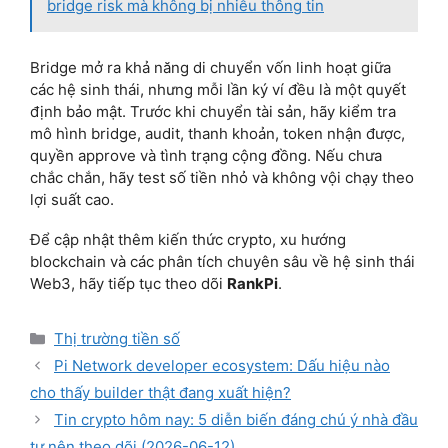
bridge risk mà không bị nhiễu thông tin
Bridge mở ra khả năng di chuyển vốn linh hoạt giữa
các hệ sinh thái, nhưng mỗi lần ký ví đều là một quyết
định bảo mật. Trước khi chuyển tài sản, hãy kiểm tra
mô hình bridge, audit, thanh khoản, token nhận được,
quyền approve và tình trạng cộng đồng. Nếu chưa
chắc chắn, hãy test số tiền nhỏ và không vội chạy theo
lợi suất cao.
Để cập nhật thêm kiến thức crypto, xu hướng
blockchain và các phân tích chuyên sâu về hệ sinh thái
Web3, hãy tiếp tục theo dõi
RankPi
.
Categories
Thị trường tiền số
Pi Network developer ecosystem: Dấu hiệu nào
cho thấy builder thật đang xuất hiện?
Tin crypto hôm nay: 5 diễn biến đáng chú ý nhà đầu
tư nên theo dõi (2026-06-12)