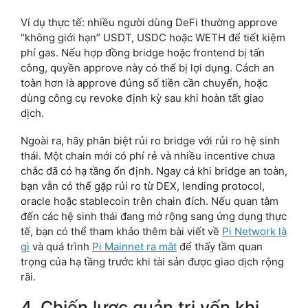
Ví dụ thực tế: nhiều người dùng DeFi thường approve
“không giới hạn” USDT, USDC hoặc WETH để tiết kiệm
phí gas. Nếu hợp đồng bridge hoặc frontend bị tấn
công, quyền approve này có thể bị lợi dụng. Cách an
toàn hơn là approve đúng số tiền cần chuyển, hoặc
dùng công cụ revoke định kỳ sau khi hoàn tất giao
dịch.
Ngoài ra, hãy phân biệt rủi ro bridge với rủi ro hệ sinh
thái. Một chain mới có phí rẻ và nhiều incentive chưa
chắc đã có hạ tầng ổn định. Ngay cả khi bridge an toàn,
bạn vẫn có thể gặp rủi ro từ DEX, lending protocol,
oracle hoặc stablecoin trên chain đích. Nếu quan tâm
đến các hệ sinh thái đang mở rộng sang ứng dụng thực
tế, bạn có thể tham khảo thêm bài viết về
Pi Network là
gì
và quá trình
Pi Mainnet ra mắt
để thấy tầm quan
trọng của hạ tầng trước khi tài sản được giao dịch rộng
rãi.
4. Chiến lược quản trị vốn khi