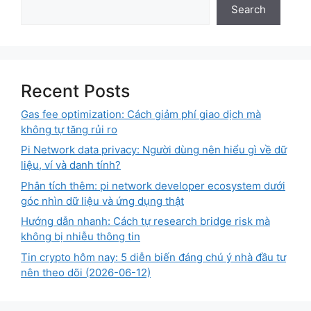
Search
Recent Posts
Gas fee optimization: Cách giảm phí giao dịch mà
không tự tăng rủi ro
Pi Network data privacy: Người dùng nên hiểu gì về dữ
liệu, ví và danh tính?
Phân tích thêm: pi network developer ecosystem dưới
góc nhìn dữ liệu và ứng dụng thật
Hướng dẫn nhanh: Cách tự research bridge risk mà
không bị nhiễu thông tin
Tin crypto hôm nay: 5 diễn biến đáng chú ý nhà đầu tư
nên theo dõi (2026-06-12)