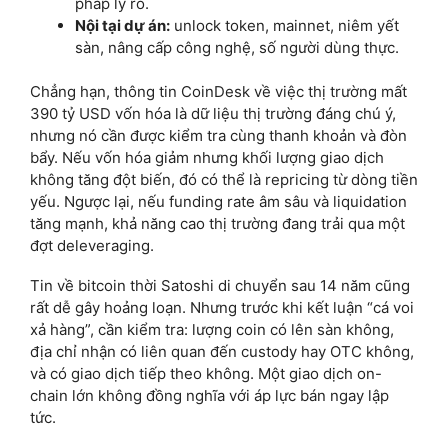
pháp lý rõ.
Nội tại dự án:
unlock token, mainnet, niêm yết
sàn, nâng cấp công nghệ, số người dùng thực.
Chẳng hạn, thông tin CoinDesk về việc thị trường mất
390 tỷ USD vốn hóa là dữ liệu thị trường đáng chú ý,
nhưng nó cần được kiểm tra cùng thanh khoản và đòn
bẩy. Nếu vốn hóa giảm nhưng khối lượng giao dịch
không tăng đột biến, đó có thể là repricing từ dòng tiền
yếu. Ngược lại, nếu funding rate âm sâu và liquidation
tăng mạnh, khả năng cao thị trường đang trải qua một
đợt deleveraging.
Tin về bitcoin thời Satoshi di chuyển sau 14 năm cũng
rất dễ gây hoảng loạn. Nhưng trước khi kết luận “cá voi
xả hàng”, cần kiểm tra: lượng coin có lên sàn không,
địa chỉ nhận có liên quan đến custody hay OTC không,
và có giao dịch tiếp theo không. Một giao dịch on-
chain lớn không đồng nghĩa với áp lực bán ngay lập
tức.