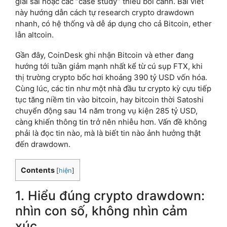
giải sai hoặc các “case study” thiếu bối cảnh. Bài viết
này hướng dẫn cách tự research crypto drawdown
nhanh, có hệ thống và dễ áp dụng cho cả Bitcoin, ether
lẫn altcoin.
Gần đây, CoinDesk ghi nhận Bitcoin và ether đang
hướng tới tuần giảm mạnh nhất kể từ cú sụp FTX, khi
thị trường crypto bốc hơi khoảng 390 tỷ USD vốn hóa.
Cùng lúc, các tin như một nhà đầu tư crypto kỳ cựu tiếp
tục tăng niềm tin vào bitcoin, hay bitcoin thời Satoshi
chuyển động sau 14 năm trong vụ kiện 285 tỷ USD,
càng khiến thông tin trở nên nhiễu hơn. Vấn đề không
phải là đọc tin nào, mà là biết tin nào ảnh hưởng thật
đến drawdown.
Contents
[
hiện
]
1. Hiểu đúng crypto drawdown:
nhìn con số, không nhìn cảm
xúc