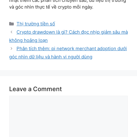
nhật thêm các phân tích chuyên sâu, dữ liệu thị trường
và góc nhìn thực tế về crypto mỗi ngày.
Categories
Thị trường tiền số
Crypto drawdown là gì? Cách đọc nhịp giảm sâu mà
không hoảng loạn
Phân tích thêm: pi network merchant adoption dưới
góc nhìn dữ liệu và hành vi người dùng
Leave a Comment
Comment