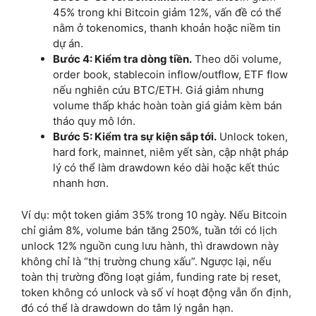
45% trong khi Bitcoin giảm 12%, vấn đề có thể
nằm ở tokenomics, thanh khoản hoặc niềm tin
dự án.
Bước 4: Kiểm tra dòng tiền.
Theo dõi volume,
order book, stablecoin inflow/outflow, ETF flow
nếu nghiên cứu BTC/ETH. Giá giảm nhưng
volume thấp khác hoàn toàn giá giảm kèm bán
tháo quy mô lớn.
Bước 5: Kiểm tra sự kiện sắp tới.
Unlock token,
hard fork, mainnet, niêm yết sàn, cập nhật pháp
lý có thể làm drawdown kéo dài hoặc kết thúc
nhanh hơn.
Ví dụ: một token giảm 35% trong 10 ngày. Nếu Bitcoin
chỉ giảm 8%, volume bán tăng 250%, tuần tới có lịch
unlock 12% nguồn cung lưu hành, thì drawdown này
không chỉ là “thị trường chung xấu”. Ngược lại, nếu
toàn thị trường đồng loạt giảm, funding rate bị reset,
token không có unlock và số ví hoạt động vẫn ổn định,
đó có thể là drawdown do tâm lý ngắn hạn.