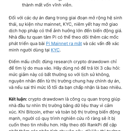
thành mất vốn vĩnh viễn.
Đối với các dự án đang trong giai đoạn mở rộng hệ sinh
thái, sự kiện như mainnet, KYC, niêm yết hay mở giao
dịch hợp pháp có thể ảnh hưởng lớn đến biến động giá.
Nhà đầu tư quan tâm Pi có thể theo dõi thêm các mốc
phát triển qua bài
Pi Mainnet ra mắt
và các vấn đề xác
minh người dùng tại
KYC
.
Điểm mấu chốt: đừng research crypto drawdown chỉ
để tìm lý do mua vào. Hãy dùng nó để trả lời 3 câu hỏi:
mức giảm này có bất thường so với lịch sử không,
nguyên nhân đến từ thị trường chung hay chính dự án,
và nếu sai thì mức lỗ tối đa bạn chấp nhận là bao nhiêu.
Kết luận:
crypto drawdown là công cụ quan trọng giúp
nhà đầu tư nhìn thị trường bằng dữ liệu thay vì cảm
xúc. Khi Bitcoin, ether và toàn bộ thị trường biến động
mạnh, người có quy trình nghiên cứu rõ ràng sẽ ít bị
cuốn theo tin nhiễu hơn. Hãy theo dõi RankPi để cập