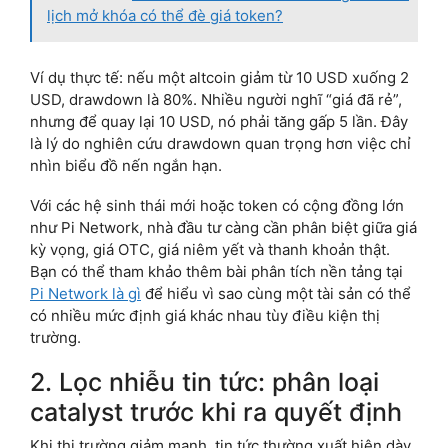
lịch mở khóa có thể đè giá token?
Ví dụ thực tế: nếu một altcoin giảm từ 10 USD xuống 2
USD, drawdown là 80%. Nhiều người nghĩ “giá đã rẻ”,
nhưng để quay lại 10 USD, nó phải tăng gấp 5 lần. Đây
là lý do nghiên cứu drawdown quan trọng hơn việc chỉ
nhìn biểu đồ nến ngắn hạn.
Với các hệ sinh thái mới hoặc token có cộng đồng lớn
như Pi Network, nhà đầu tư càng cần phân biệt giữa giá
kỳ vọng, giá OTC, giá niêm yết và thanh khoản thật.
Bạn có thể tham khảo thêm bài phân tích nền tảng tại
Pi Network là gì
để hiểu vì sao cùng một tài sản có thể
có nhiều mức định giá khác nhau tùy điều kiện thị
trường.
2. Lọc nhiễu tin tức: phân loại
catalyst trước khi ra quyết định
Khi thị trường giảm mạnh, tin tức thường xuất hiện dày