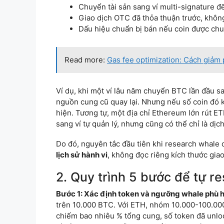
Chuyển tài sản sang ví multi-signature đ
Giao dịch OTC đã thỏa thuận trước, không
Dấu hiệu chuẩn bị bán nếu coin được chu
Read more:
Gas fee optimization: Cách giảm p
Ví dụ, khi một ví lâu năm chuyển BTC lần đầu s
nguồn cung cũ quay lại. Nhưng nếu số coin đó kh
hiện. Tương tự, một địa chỉ Ethereum lớn rút ETH
sang ví tự quản lý, nhưng cũng có thể chỉ là dịch
Do đó, nguyên tắc đầu tiên khi research whale c
lịch sử hành vi
, không đọc riêng kích thước giao
2. Quy trình 5 bước để tự re
Bước 1: Xác định token và ngưỡng whale phù 
trên 10.000 BTC. Với ETH, nhóm 10.000-100.000
chiếm bao nhiêu % tổng cung, số token đã unloc