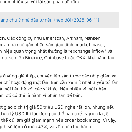
 hơn nhiều so với tài sản phân bổ rộng.
đáng chú ý nhà đầu tư nên theo dõi (2026-06-11)
ch.
Các công cụ như Etherscan, Arkham, Nansen,
 ví nhận có gắn nhãn sàn giao dịch, market maker,
n hiệu quan trọng nhất thường là “exchange inflow” và
n token lên Binance, Coinbase hoặc OKX, khả năng tạo
 ở vùng giá thấp, chuyển lên sàn trước các nhịp giảm và
ví chỉ hoạt động một lần. Bạn cần xem ít nhất 3 yếu tố: tần
và mối liên hệ với các ví khác. Nếu nhiều ví mới nhận
àn, đó có thể là hành vi phân tán để bán.
 giao dịch trị giá 50 triệu USD nghe rất lớn, nhưng nếu
hục tỷ USD thì tác động có thể hạn chế. Ngược lại, 5
 thể đủ làm giá giảm mạnh nếu order book mỏng. Vì vậy,
epth sổ lệnh ở mức ±2%, và vốn hóa lưu hành.