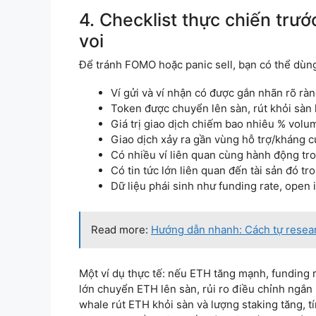
4. Checklist thực chiến trướ
voi
Để tránh FOMO hoặc panic sell, bạn có thể dùng
Ví gửi và ví nhận có được gắn nhãn rõ rà
Token được chuyển lên sàn, rút khỏi sàn 
Giá trị giao dịch chiếm bao nhiêu % vol
Giao dịch xảy ra gần vùng hỗ trợ/kháng 
Có nhiều ví liên quan cùng hành động tr
Có tin tức lớn liên quan đến tài sản đó t
Dữ liệu phái sinh như funding rate, open
Read more:
Hướng dẫn nhanh: Cách tự resear
Một ví dụ thực tế: nếu ETH tăng mạnh, funding r
lớn chuyển ETH lên sàn, rủi ro điều chỉnh ngắ
whale rút ETH khỏi sàn và lượng staking tăng, t