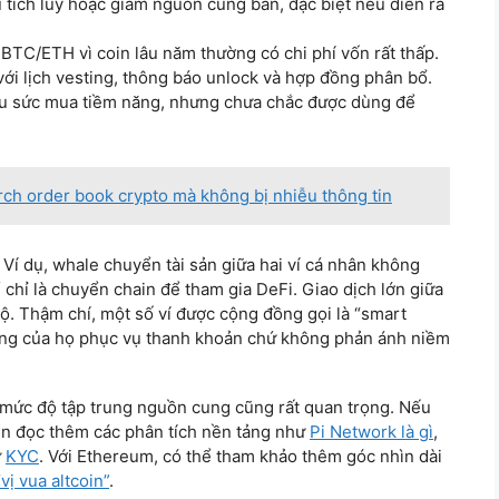
u tích lũy hoặc giảm nguồn cung bán, đặc biệt nếu diễn ra
BTC/ETH vì coin lâu năm thường có chi phí vốn rất thấp.
ới lịch vesting, thông báo unlock và hợp đồng phân bổ.
ệu sức mua tiềm năng, nhưng chưa chắc được dùng để
ch order book crypto mà không bị nhiễu thông tin
 Ví dụ, whale chuyển tài sản giữa hai ví cá nhân không
 chỉ là chuyển chain để tham gia DeFi. Giao dịch lớn giữa
bộ. Thậm chí, một số ví được cộng đồng gọi là “smart
ộng của họ phục vụ thanh khoản chứ không phản ánh niềm
 mức độ tập trung nguồn cung cũng rất quan trọng. Nếu
ên đọc thêm các phân tích nền tảng như
Pi Network là gì
,
ư
KYC
. Với Ethereum, có thể tham khảo thêm góc nhìn dài
ị vua altcoin”
.