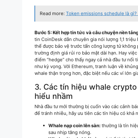
Read more:
Token emissions schedule là gì? 
Bước 5: Kết hợp tin tức và câu chuyện nền tảng
tin CoinDesk dẫn chuyên gia nói lượng 1,1 triệ
thể được bảo vệ trước tấn công lượng tử không 
trường định giá rủi ro bảo mật dài hạn. Hay việ
điểm “hedge” cho thấy ngay cả nhà đầu tư nổi t
như kỳ vọng. Với Ethereum, tranh luận về khủng
whale thận trọng hơn, đặc biệt nếu các ví lớn 
3. Các tín hiệu whale crypto
hiểu nhầm
Nhà đầu tư mới thường bị cuốn vào các cảnh bá
để tránh nhiễu, hãy ưu tiên các tín hiệu có khả 
Whale nạp coin lên sàn:
thường là tín hiệ
sau nhịp tăng nóng.