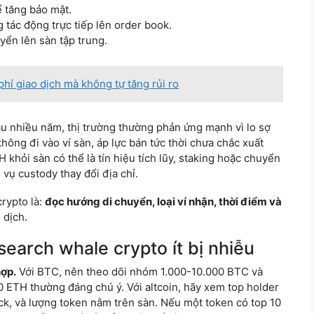
ể tăng bảo mật.
 tác động trực tiếp lên order book.
yển lên sàn tập trung.
hí giao dịch mà không tự tăng rủi ro
au nhiều năm, thị trường thường phản ứng mạnh vì lo sợ
ông đi vào ví sàn, áp lực bán tức thời chưa chắc xuất
 khỏi sàn có thể là tín hiệu tích lũy, staking hoặc chuyển
 vụ custody thay đổi địa chỉ.
rypto là:
đọc hướng di chuyển, loại ví nhận, thời điểm và
 dịch.
search whale crypto ít bị nhiễu
hợp.
Với BTC, nên theo dõi nhóm 1.000-10.000 BTC và
 ETH thường đáng chú ý. Với altcoin, hãy xem top holder
k, và lượng token nằm trên sàn. Nếu một token có top 10