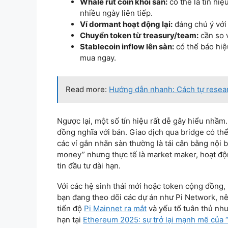
Whale rút coin khỏi sàn:
có thể là tín hiệ
nhiều ngày liên tiếp.
Ví dormant hoạt động lại:
đáng chú ý với 
Chuyển token từ treasury/team:
cần so v
Stablecoin inflow lên sàn:
có thể báo hi
mua ngay.
Read more:
Hướng dẫn nhanh: Cách tự resear
Ngược lại, một số tín hiệu rất dễ gây hiểu nhầm.
đồng nghĩa với bán. Giao dịch qua bridge có thể
các ví gắn nhãn sàn thường là tái cân bằng nội 
money” nhưng thực tế là market maker, hoạt đ
tin đầu tư dài hạn.
Với các hệ sinh thái mới hoặc token cộng đồng,
bạn đang theo dõi các dự án như Pi Network, n
tiến độ
Pi Mainnet ra mắt
và yếu tố tuân thủ nh
hạn tại
Ethereum 2025: sự trở lại mạnh mẽ của “v