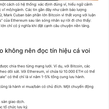
 một cách có hệ thống: xác định đúng ví, hiểu ngữ cảnh
tức vĩ mô/ngành. Các tin gần đây như cảnh báo lượng
tử, Mark Cuban bán phần lớn Bitcoin vì thất vọng với luận
is” của Ethereum sau làn sóng nhân sự rời đi cho thấy:
ví lớn chỉ có ý nghĩa khi đặt cạnh câu chuyện nền tảng.
ao không nên đọc tín hiệu cá voi
ược chia theo từng mạng lưới. Ví dụ, với Bitcoin, các
heo dõi sát. Với Ethereum, ví chứa từ 10.000 ETH có thể
le” có thể chỉ là ví nắm 1-5% tổng cung lưu hành.
 cũng là hành vi mua/bán có chủ đích. Một chuyển động
 sàn giao dịch.
c tổ chức lưu ký.