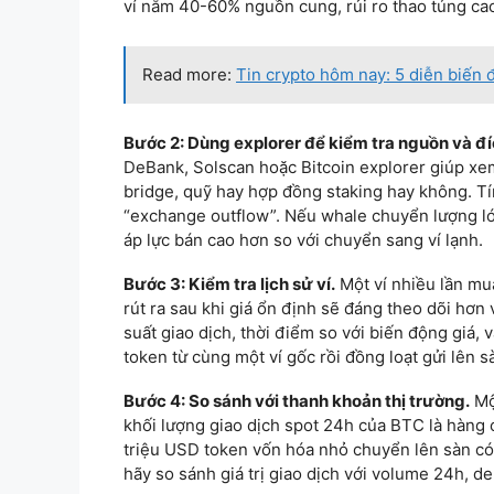
ví nắm 40-60% nguồn cung, rủi ro thao túng cao
Read more:
Tin crypto hôm nay: 5 diễn biến 
Bước 2: Dùng explorer để kiểm tra nguồn và đí
DeBank, Solscan hoặc Bitcoin explorer giúp xem
bridge, quỹ hay hợp đồng staking hay không. Tí
“exchange outflow”. Nếu whale chuyển lượng lớ
áp lực bán cao hơn so với chuyển sang ví lạnh.
Bước 3: Kiểm tra lịch sử ví.
Một ví nhiều lần mua
rút ra sau khi giá ổn định sẽ đáng theo dõi hơn 
suất giao dịch, thời điểm so với biến động giá, 
token từ cùng một ví gốc rồi đồng loạt gửi lên s
Bước 4: So sánh với thanh khoản thị trường.
Một
khối lượng giao dịch spot 24h của BTC là hàng c
triệu USD token vốn hóa nhỏ chuyển lên sàn có
hãy so sánh giá trị giao dịch với volume 24h, d