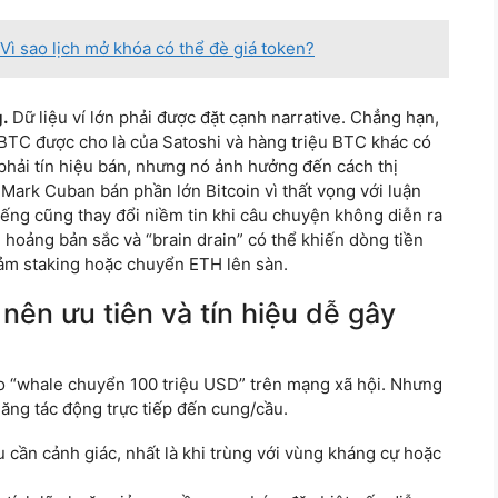
Vì sao lịch mở khóa có thể đè giá token?
.
Dữ liệu ví lớn phải được đặt cạnh narrative. Chẳng hạn,
u BTC được cho là của Satoshi và hàng triệu BTC khác có
phải tín hiệu bán, nhưng nó ảnh hưởng đến cách thị
c Mark Cuban bán phần lớn Bitcoin vì thất vọng với luận
iếng cũng thay đổi niềm tin khi câu chuyện không diễn ra
 hoảng bản sắc và “brain drain” có thể khiến dòng tiền
giảm staking hoặc chuyển ETH lên sàn.
 nên ưu tiên và tín hiệu dễ gây
o “whale chuyển 100 triệu USD” trên mạng xã hội. Nhưng
năng tác động trực tiếp đến cung/cầu.
u cần cảnh giác, nhất là khi trùng với vùng kháng cự hoặc