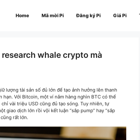
Home
Mã mời Pi
Đăng ký Pi
Giá Pi
 research whale crypto mà
ữ lượng tài sản số đủ lớn để tạo ảnh hưởng lên thanh
n hạn. Với Bitcoin, một ví nắm hàng nghìn BTC có thể
 chỉ vài triệu USD cũng đủ tạo sóng. Tuy nhiên, tự
t giao dịch lớn rồi vội kết luận “sắp pump” hay “sắp
cũng rất lớn.