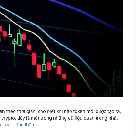
n theo thời gian, cho biết khi nào token mới được tạo ra,
 crypto, đây là một trong những dữ liệu quan trọng nhất
rủi ro …
đọc thêm