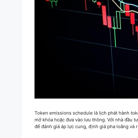
Token emissions schedule là lịch phát hành toke
mở khóa hoặc đưa vào lưu thông. Với nhà đầu tư
để đánh giá áp lực cung, định giá pha loãng và 