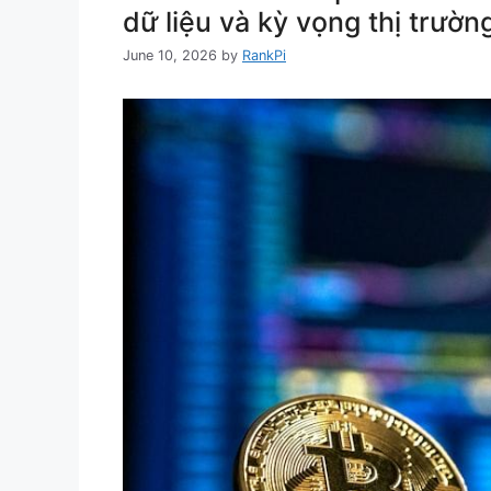
dữ liệu và kỳ vọng thị trườn
June 10, 2026
by
RankPi