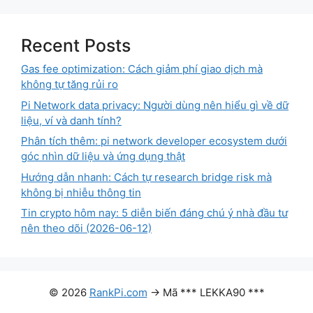
Recent Posts
Gas fee optimization: Cách giảm phí giao dịch mà
không tự tăng rủi ro
Pi Network data privacy: Người dùng nên hiểu gì về dữ
liệu, ví và danh tính?
Phân tích thêm: pi network developer ecosystem dưới
góc nhìn dữ liệu và ứng dụng thật
Hướng dẫn nhanh: Cách tự research bridge risk mà
không bị nhiễu thông tin
Tin crypto hôm nay: 5 diễn biến đáng chú ý nhà đầu tư
nên theo dõi (2026-06-12)
© 2026
RankPi.com
→ Mã *** LEKKA90 ***