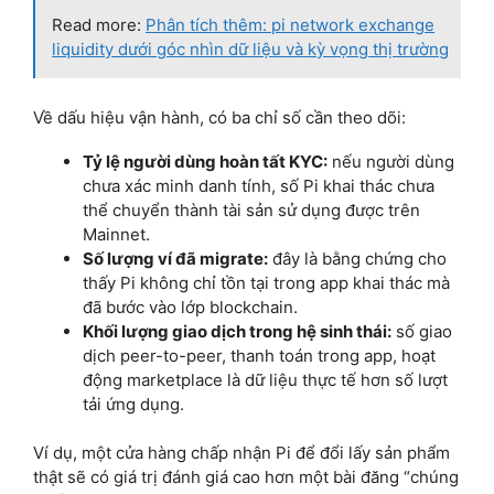
Read more:
Phân tích thêm: pi network exchange
liquidity dưới góc nhìn dữ liệu và kỳ vọng thị trường
Về dấu hiệu vận hành, có ba chỉ số cần theo dõi:
Tỷ lệ người dùng hoàn tất KYC:
nếu người dùng
chưa xác minh danh tính, số Pi khai thác chưa
thể chuyển thành tài sản sử dụng được trên
Mainnet.
Số lượng ví đã migrate:
đây là bằng chứng cho
thấy Pi không chỉ tồn tại trong app khai thác mà
đã bước vào lớp blockchain.
Khối lượng giao dịch trong hệ sinh thái:
số giao
dịch peer-to-peer, thanh toán trong app, hoạt
động marketplace là dữ liệu thực tế hơn số lượt
tải ứng dụng.
Ví dụ, một cửa hàng chấp nhận Pi để đổi lấy sản phẩm
thật sẽ có giá trị đánh giá cao hơn một bài đăng “chúng