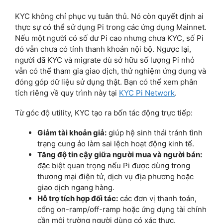
KYC không chỉ phục vụ tuân thủ. Nó còn quyết định ai
thực sự có thể sử dụng Pi trong các ứng dụng Mainnet.
Nếu một người có số dư Pi cao nhưng chưa KYC, số Pi
đó vẫn chưa có tính thanh khoản nội bộ. Ngược lại,
người đã KYC và migrate dù sở hữu số lượng Pi nhỏ
vẫn có thể tham gia giao dịch, thử nghiệm ứng dụng và
đóng góp dữ liệu sử dụng thật. Bạn có thể xem phân
tích riêng về quy trình này tại
KYC Pi Network
.
Từ góc độ utility, KYC tạo ra bốn tác động trực tiếp:
Giảm tài khoản giả:
giúp hệ sinh thái tránh tình
trạng cung ảo làm sai lệch hoạt động kinh tế.
Tăng độ tin cậy giữa người mua và người bán:
đặc biệt quan trọng nếu Pi được dùng trong
thương mại điện tử, dịch vụ địa phương hoặc
giao dịch ngang hàng.
Hỗ trợ tích hợp đối tác:
các đơn vị thanh toán,
cổng on-ramp/off-ramp hoặc ứng dụng tài chính
cần môi trường người dùng có xác thực.