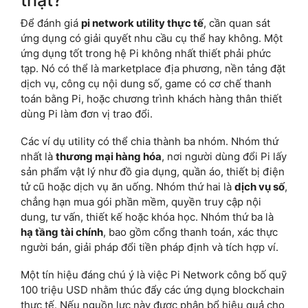
Để đánh giá
pi network utility thực tế
, cần quan sát
ứng dụng có giải quyết nhu cầu cụ thể hay không. Một
ứng dụng tốt trong hệ Pi không nhất thiết phải phức
tạp. Nó có thể là marketplace địa phương, nền tảng đặt
dịch vụ, công cụ nội dung số, game có cơ chế thanh
toán bằng Pi, hoặc chương trình khách hàng thân thiết
dùng Pi làm đơn vị trao đổi.
Các ví dụ utility có thể chia thành ba nhóm. Nhóm thứ
nhất là
thương mại hàng hóa
, nơi người dùng đổi Pi lấy
sản phẩm vật lý như đồ gia dụng, quần áo, thiết bị điện
tử cũ hoặc dịch vụ ăn uống. Nhóm thứ hai là
dịch vụ số
,
chẳng hạn mua gói phần mềm, quyền truy cập nội
dung, tư vấn, thiết kế hoặc khóa học. Nhóm thứ ba là
hạ tầng tài chính
, bao gồm cổng thanh toán, xác thực
người bán, giải pháp đổi tiền pháp định và tích hợp ví.
Một tín hiệu đáng chú ý là việc Pi Network công bố quỹ
100 triệu USD nhằm thúc đẩy các ứng dụng blockchain
thực tế. Nếu nguồn lực này được phân bổ hiệu quả cho