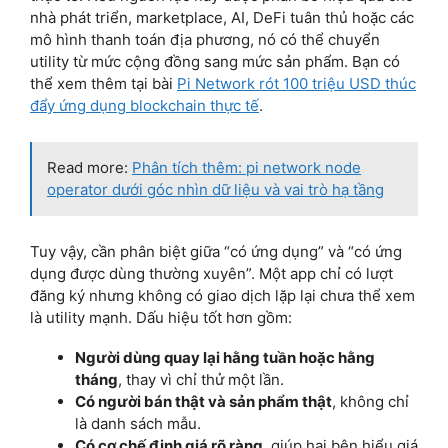
nhà phát triển, marketplace, AI, DeFi tuân thủ hoặc các
mô hình thanh toán địa phương, nó có thể chuyển
utility từ mức cộng đồng sang mức sản phẩm. Bạn có
thể xem thêm tại bài
Pi Network rót 100 triệu USD thúc
đẩy ứng dụng blockchain thực tế
.
Read more:
Phân tích thêm: pi network node
operator dưới góc nhìn dữ liệu và vai trò hạ tầng
Tuy vậy, cần phân biệt giữa “có ứng dụng” và “có ứng
dụng được dùng thường xuyên”. Một app chỉ có lượt
đăng ký nhưng không có giao dịch lặp lại chưa thể xem
là utility mạnh. Dấu hiệu tốt hơn gồm:
Người dùng quay lại hằng tuần hoặc hằng
tháng
, thay vì chỉ thử một lần.
Có người bán thật và sản phẩm thật
, không chỉ
là danh sách mẫu.
Có cơ chế định giá rõ ràng
, giúp hai bên hiểu giá