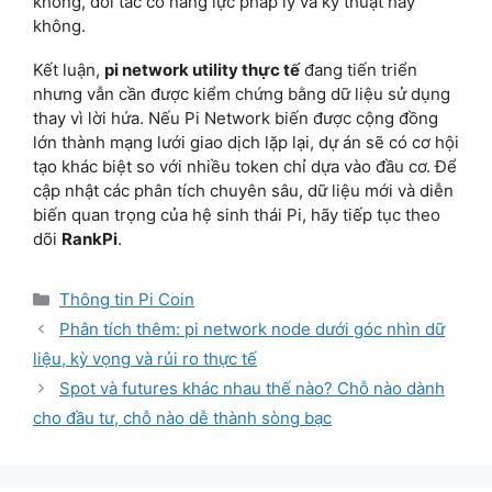
không, đối tác có năng lực pháp lý và kỹ thuật hay
không.
Kết luận,
pi network utility thực tế
đang tiến triển
nhưng vẫn cần được kiểm chứng bằng dữ liệu sử dụng
thay vì lời hứa. Nếu Pi Network biến được cộng đồng
lớn thành mạng lưới giao dịch lặp lại, dự án sẽ có cơ hội
tạo khác biệt so với nhiều token chỉ dựa vào đầu cơ. Để
cập nhật các phân tích chuyên sâu, dữ liệu mới và diễn
biến quan trọng của hệ sinh thái Pi, hãy tiếp tục theo
dõi
RankPi
.
Categories
Thông tin Pi Coin
Phân tích thêm: pi network node dưới góc nhìn dữ
liệu, kỳ vọng và rủi ro thực tế
Spot và futures khác nhau thế nào? Chỗ nào dành
cho đầu tư, chỗ nào dễ thành sòng bạc