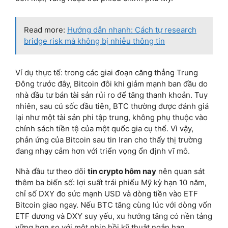
Read more:
Hướng dẫn nhanh: Cách tự research
bridge risk mà không bị nhiễu thông tin
Ví dụ thực tế: trong các giai đoạn căng thẳng Trung
Đông trước đây, Bitcoin đôi khi giảm mạnh ban đầu do
nhà đầu tư bán tài sản rủi ro để tăng thanh khoản. Tuy
nhiên, sau cú sốc đầu tiên, BTC thường được đánh giá
lại như một tài sản phi tập trung, không phụ thuộc vào
chính sách tiền tệ của một quốc gia cụ thể. Vì vậy,
phản ứng của Bitcoin sau tin Iran cho thấy thị trường
đang nhạy cảm hơn với triển vọng ổn định vĩ mô.
Nhà đầu tư theo dõi
tin crypto hôm nay
nên quan sát
thêm ba biến số: lợi suất trái phiếu Mỹ kỳ hạn 10 năm,
chỉ số DXY đo sức mạnh USD và dòng tiền vào ETF
Bitcoin giao ngay. Nếu BTC tăng cùng lúc với dòng vốn
ETF dương và DXY suy yếu, xu hướng tăng có nền tảng
vững hơn so với một nhịp hồi kỹ thuật ngắn hạn.