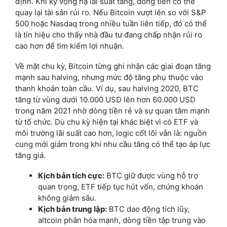
định. Khi kỳ vọng hạ lãi suất tăng, dòng tiền có thể
quay lại tài sản rủi ro. Nếu Bitcoin vượt lên so với S&P
500 hoặc Nasdaq trong nhiều tuần liên tiếp, đó có thể
là tín hiệu cho thấy nhà đầu tư đang chấp nhận rủi ro
cao hơn để tìm kiếm lợi nhuận.
Về mặt chu kỳ, Bitcoin từng ghi nhận các giai đoạn tăng
mạnh sau halving, nhưng mức độ tăng phụ thuộc vào
thanh khoản toàn cầu. Ví dụ, sau halving 2020, BTC
tăng từ vùng dưới 10.000 USD lên hơn 60.000 USD
trong năm 2021 nhờ dòng tiền rẻ và sự quan tâm mạnh
từ tổ chức. Dù chu kỳ hiện tại khác biệt vì có ETF và
môi trường lãi suất cao hơn, logic cốt lõi vẫn là: nguồn
cung mới giảm trong khi nhu cầu tăng có thể tạo áp lực
tăng giá.
Kịch bản tích cực:
BTC giữ được vùng hỗ trợ
quan trọng, ETF tiếp tục hút vốn, chứng khoán
không giảm sâu.
Kịch bản trung lập:
BTC dao động tích lũy,
altcoin phân hóa mạnh, dòng tiền tập trung vào