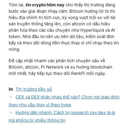
Tóm lại,
tin crypto hôm nay
cho thấy thị trường đang
bước vào giai đoạn nhạy cảm: Bitcoin hưởng lợi từ tín
hiệu địa chính trị tích cực, kỳ vọng vượt trội so với tài
sản truyền thống tăng lên, còn altcoin có dấu hiệu
phân hóa theo các câu chuyện như Hyperliquid và AI
token. Nhà đầu tư nên ưu tiên dữ liệu, kiểm soát đòn
bẩy và theo dõi dòng tiền thực thay vì chỉ chạy theo tin
nóng.
Để cập nhật nhanh các phân tích chuyên sâu về
Bitcoin, altcoin, Pi Network và xu hướng blockchain
mới nhất, hãy tiếp tục theo dõi RankPi mỗi ngày.
Categories
Thị trường tiền số
CEX và DEX khác nhau thế nào? Chọn nơi giao dịch
theo nhu cầu thay vì theo hype
Hướng dẫn nhanh: Cách tự research cex dex là gì
mà không bị nhiễu thông tin