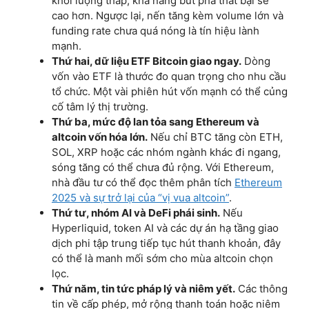
khối lượng thấp, khả năng bứt phá thất bại sẽ
cao hơn. Ngược lại, nến tăng kèm volume lớn và
funding rate chưa quá nóng là tín hiệu lành
mạnh.
Thứ hai, dữ liệu ETF Bitcoin giao ngay.
Dòng
vốn vào ETF là thước đo quan trọng cho nhu cầu
tổ chức. Một vài phiên hút vốn mạnh có thể củng
cố tâm lý thị trường.
Thứ ba, mức độ lan tỏa sang Ethereum và
altcoin vốn hóa lớn.
Nếu chỉ BTC tăng còn ETH,
SOL, XRP hoặc các nhóm ngành khác đi ngang,
sóng tăng có thể chưa đủ rộng. Với Ethereum,
nhà đầu tư có thể đọc thêm phân tích
Ethereum
2025 và sự trở lại của “vị vua altcoin”
.
Thứ tư, nhóm AI và DeFi phái sinh.
Nếu
Hyperliquid, token AI và các dự án hạ tầng giao
dịch phi tập trung tiếp tục hút thanh khoản, đây
có thể là manh mối sớm cho mùa altcoin chọn
lọc.
Thứ năm, tin tức pháp lý và niêm yết.
Các thông
tin về cấp phép, mở rộng thanh toán hoặc niêm