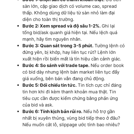
sàn lớn, cặp giao dịch có volume cao, spread
thấp. Không dùng dữ liệu từ sàn nhỏ làm đại
diện cho toàn thị trường.
Bước 2: Xem spread và độ sâu 1-2%.
Ghi lại
tổng bid/ask quanh giá hiện tại. Nếu lệch quá
mạnh, hãy tìm nguyên nhân.
Bước 3: Quan sát trong 3-5 phút.
Tường lệnh có
đứng yên, bị khớp, hay liên tục rút? Lệnh lớn
xuất hiện rồi biến mất là tín hiệu cần cảnh giác.
Bước 4: So sánh với trade tape.
Nếu order book
có bid dày nhưng lệnh bán market liên tục đẩy
giá xuống, bên bán vẫn đang chủ động.
Bước 5: Đối chiếu tin tức.
Tin tích cực chỉ đáng
tin hơn khi đi kèm thanh khoản mua thật. Tin
tiêu cực cần được kiểm chứng bằng phản ứng
của bid và ask.
Bước 6: Tính kịch bản rủi ro.
Nếu hỗ trợ gần
nhất bị xuyên thủng, vùng bid tiếp theo ở đâu?
Nếu muốn cắt lỗ, slippage ước tính bao nhiêu?