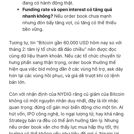
đang có hành động thật.
Funding rate và open interest có tăng quá
nhanh không?
Nếu order book chưa mạnh
nhưng đòn bẩy tăng vọt, cú tăng có thể thiếu
bền vững.
Tương tự, tin “Bitcoin gần 60.000 USD hôm nay so với
tháng 2: tâm lý tổ chức đã đảo chiều” nên được đọc
cùng dữ liệu thanh khoản. Nếu các tổ chức chuyển từ
hưng phấn sang thận trọng, order book thường thể
hiện qua việc bid mỏng dần ở các vùng hỗ trợ, ask dày
hơn tại các vùng hồi phục, và giá dễ trượt khi có lệnh
bán lớn.
Còn với nhận định của NYDIG rằng cú giảm của Bitcoin
không có một nguyên nhân duy nhất, đây là lời nhắc
quan trọng: đừng cố gán mọi biến động cho một tin. AI
hút vốn, IPO công nghệ, lo ngại lượng tử, hay khả năng
Strategy bán ra đều có thể ảnh hưởng tâm lý. Nhưng
nếu order book vẫn cho thấy lực mua hấp thụ tốt, thị
trường có thể không yếu như tiêu đề gợi ý. Ngược lại,