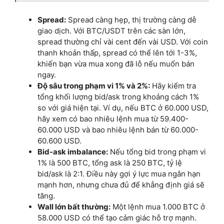
Spread:
Spread càng hẹp, thị trường càng dễ
giao dịch. Với BTC/USDT trên các sàn lớn,
spread thường chỉ vài cent đến vài USD. Với coin
thanh khoản thấp, spread có thể lên tới 1-3%,
khiến bạn vừa mua xong đã lỗ nếu muốn bán
ngay.
Độ sâu trong phạm vi 1% và 2%:
Hãy kiểm tra
tổng khối lượng bid/ask trong khoảng cách 1%
so với giá hiện tại. Ví dụ, nếu BTC ở 60.000 USD,
hãy xem có bao nhiêu lệnh mua từ 59.400-
60.000 USD và bao nhiêu lệnh bán từ 60.000-
60.600 USD.
Bid-ask imbalance:
Nếu tổng bid trong phạm vi
1% là 500 BTC, tổng ask là 250 BTC, tỷ lệ
bid/ask là 2:1. Điều này gợi ý lực mua ngắn hạn
mạnh hơn, nhưng chưa đủ để khẳng định giá sẽ
tăng.
Wall lớn bất thường:
Một lệnh mua 1.000 BTC ở
58.000 USD có thể tạo cảm giác hỗ trợ mạnh.