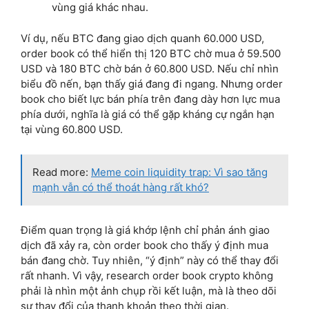
vùng giá khác nhau.
Ví dụ, nếu BTC đang giao dịch quanh 60.000 USD,
order book có thể hiển thị 120 BTC chờ mua ở 59.500
USD và 180 BTC chờ bán ở 60.800 USD. Nếu chỉ nhìn
biểu đồ nến, bạn thấy giá đang đi ngang. Nhưng order
book cho biết lực bán phía trên đang dày hơn lực mua
phía dưới, nghĩa là giá có thể gặp kháng cự ngắn hạn
tại vùng 60.800 USD.
Read more:
Meme coin liquidity trap: Vì sao tăng
mạnh vẫn có thể thoát hàng rất khó?
Điểm quan trọng là giá khớp lệnh chỉ phản ánh giao
dịch đã xảy ra, còn order book cho thấy ý định mua
bán đang chờ. Tuy nhiên, “ý định” này có thể thay đổi
rất nhanh. Vì vậy, research order book crypto không
phải là nhìn một ảnh chụp rồi kết luận, mà là theo dõi
sự thay đổi của thanh khoản theo thời gian.