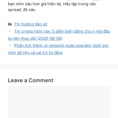
bạn nhìn sâu hơn giá hiện tại. Hãy tập trung vào
spread, độ sâu
Categories
Thị trường tiền số
Tin crypto hôm nay: 5 diễn biến đáng chú ý nhà đầu
tư nên theo dõi (2026-06-08)
Phân tích thêm: pi network node operator dưới góc
nhìn dữ liệu và vai trò hạ tầng
Leave a Comment
Comment