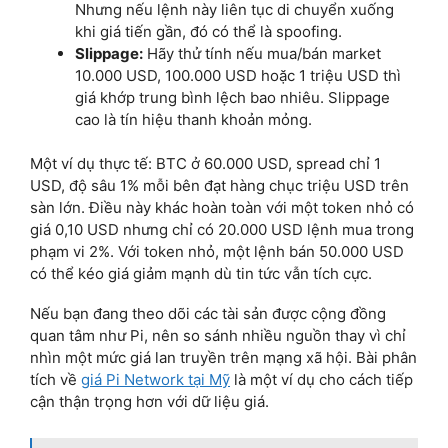
Nhưng nếu lệnh này liên tục di chuyển xuống
khi giá tiến gần, đó có thể là spoofing.
Slippage:
Hãy thử tính nếu mua/bán market
10.000 USD, 100.000 USD hoặc 1 triệu USD thì
giá khớp trung bình lệch bao nhiêu. Slippage
cao là tín hiệu thanh khoản mỏng.
Một ví dụ thực tế: BTC ở 60.000 USD, spread chỉ 1
USD, độ sâu 1% mỗi bên đạt hàng chục triệu USD trên
sàn lớn. Điều này khác hoàn toàn với một token nhỏ có
giá 0,10 USD nhưng chỉ có 20.000 USD lệnh mua trong
phạm vi 2%. Với token nhỏ, một lệnh bán 50.000 USD
có thể kéo giá giảm mạnh dù tin tức vẫn tích cực.
Nếu bạn đang theo dõi các tài sản được cộng đồng
quan tâm như Pi, nên so sánh nhiều nguồn thay vì chỉ
nhìn một mức giá lan truyền trên mạng xã hội. Bài phân
tích về
giá Pi Network tại Mỹ
là một ví dụ cho cách tiếp
cận thận trọng hơn với dữ liệu giá.