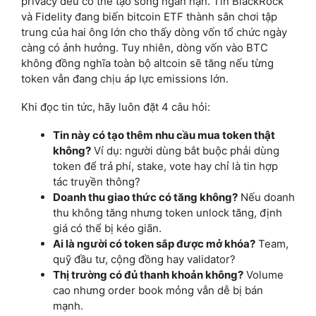
privacy đều có thể tạo sóng ngắn hạn. Tin BlackRock
và Fidelity đang biến bitcoin ETF thành sân chơi tập
trung của hai ông lớn cho thấy dòng vốn tổ chức ngày
càng có ảnh hưởng. Tuy nhiên, dòng vốn vào BTC
không đồng nghĩa toàn bộ altcoin sẽ tăng nếu từng
token vẫn đang chịu áp lực emissions lớn.
Khi đọc tin tức, hãy luôn đặt 4 câu hỏi:
Tin này có tạo thêm nhu cầu mua token thật
không?
Ví dụ: người dùng bắt buộc phải dùng
token để trả phí, stake, vote hay chỉ là tin hợp
tác truyền thông?
Doanh thu giao thức có tăng không?
Nếu doanh
thu không tăng nhưng token unlock tăng, định
giá có thể bị kéo giãn.
Ai là người có token sắp được mở khóa?
Team,
quỹ đầu tư, cộng đồng hay validator?
Thị trường có đủ thanh khoản không?
Volume
cao nhưng order book mỏng vẫn dễ bị bán
mạnh.