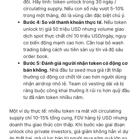
đối. Hãy tính: token unlock trong 30 ngày /
circulating supply. Nếu con số này vượt 5-10%
trong một tháng, đó là vùng cần đặc biệt chú ý.
Bước 4: So với thanh khoản thực tế.
Nếu token
unlock trị giá 50 triệu USD nhưng volume giao
dịch spot thực chất chỉ 10 triệu USD/ngày, nguy
cơ biến động mạnh cao hơn. Cần loại bỏ wash
trading bằng cách ưu tiên sàn uy tín và độ sâu
order book.
Bước 5: Đánh giá người nhận token có động cơ
bán không.
Nhà đầu tư seed mua giá rất thấp
thường có động cơ chốt lời cao hơn người dùng
nhận airdrop nhỏ lẻ. Team có vesting dài và bị
ràng buộc công khai thường ít rủi ro hơn quỹ đầu
tư đã nắm token nhiều năm.
Một ví dụ thực tế: nhiều token ra mắt với circulating
supply chỉ 10-15% tổng cung, FDV hàng tỷ USD nhưng
doanh thu giao thức còn thấp. Khi bước vào giai đoạn
unlock cho private investors, giá giảm không hẳn vì dự
án thất bại, mà vì lực bán từ người mua sớm quá lớn so