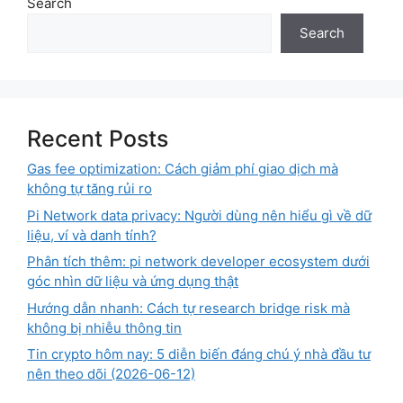
Search
Search
Recent Posts
Gas fee optimization: Cách giảm phí giao dịch mà
không tự tăng rủi ro
Pi Network data privacy: Người dùng nên hiểu gì về dữ
liệu, ví và danh tính?
Phân tích thêm: pi network developer ecosystem dưới
góc nhìn dữ liệu và ứng dụng thật
Hướng dẫn nhanh: Cách tự research bridge risk mà
không bị nhiễu thông tin
Tin crypto hôm nay: 5 diễn biến đáng chú ý nhà đầu tư
nên theo dõi (2026-06-12)