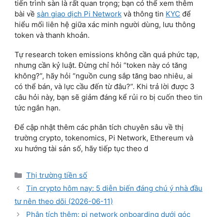
tiến trình sàn là rất quan trọng; bạn có thể xem thêm
bài về
sàn giao dịch Pi Network
và thông tin
KYC
để
hiểu mối liên hệ giữa xác minh người dùng, lưu thông
token và thanh khoản.
Tự research token emissions không cần quá phức tạp,
nhưng cần kỷ luật. Đừng chỉ hỏi “token này có tăng
không?”, hãy hỏi “nguồn cung sắp tăng bao nhiêu, ai
có thể bán, và lực cầu đến từ đâu?”. Khi trả lời được 3
câu hỏi này, bạn sẽ giảm đáng kể rủi ro bị cuốn theo tin
tức ngắn hạn.
Để cập nhật thêm các phân tích chuyên sâu về thị
trường crypto, tokenomics, Pi Network, Ethereum và
xu hướng tài sản số, hãy tiếp tục theo d
Categories
Thị trường tiền số
Tin crypto hôm nay: 5 diễn biến đáng chú ý nhà đầu
tư nên theo dõi (2026-06-11)
Phân tích thêm: pi network onboarding dưới góc