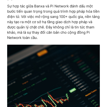
Sự hợp tác giữa Banxa và Pi Network đánh dấu một
bước tiến quan trọng trong quá trình hợp pháp hóa tiền
điện tử. Với việc mở rộng sang 100+ quốc gia, nền tảng
này tạo ra một cơ sở hạ tầng giao dịch hợp pháp và
được quản lý chặt chẽ. Đây không chỉ là tin tức tham
khảo, mà là sự thay đổi căn bản cho cộng đồng Pi
Network toàn cầu.