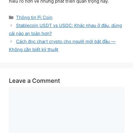
hiểu rõ hơn về những phát triển quan trọng này.
Categories
Thông tin Pi Coin
Stablecoin USDT vs USDC: Khác nhau ở đâu, dùng
cái nào an toàn hơn?
Cách đọc chart crypto cho người mới bắt đầu —
Không cần biết kỹ thuật
Leave a Comment
Comment