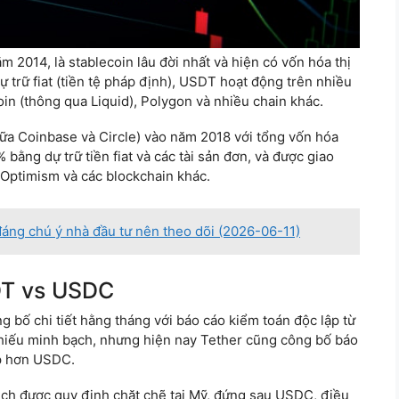
 2014, là stablecoin lâu đời nhất và hiện có vốn hóa thị
 trữ fiat (tiền tệ pháp định), USDT hoạt động trên nhiều
in (thông qua Liquid), Polygon và nhiều chain khác.
ữa Coinbase và Circle) vào năm 2018 với tổng vốn hóa
ằng dự trữ tiền fiat và các tài sản đơn, và được giao
 Optimism và các blockchain khác.
đáng chú ý nhà đầu tư nên theo dõi (2026-06-11)
DT vs USDC
bố chi tiết hằng tháng với báo cáo kiểm toán độc lập từ
 thiếu minh bạch, nhưng hiện nay Tether cũng công bố báo
ấp hơn USDC.
ch được quy định chặt chẽ tại Mỹ, đứng sau USDC, điều