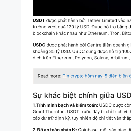
USDT
được phát hành bởi Tether Limited vào năm
trường vượt quá 120 tỷ USD. Được hỗ trợ bằng dự
blockchain khác nhau như Ethereum, Tron, Bitco
USDC
được phát hành bởi Centre (liên doanh gi
khoảng 35 tỷ USD. USDC cũng được hỗ trợ 100% b
dịch trên Ethereum, Polygon, Solana, Arbitrum,
Read more:
Tin crypto hôm nay: 5 diễn biến 
Sự khác biệt chính giữa US
1. Tính minh bạch và kiểm toán:
USDC được công 
Grant Thornton. USDT trước đây bị chỉ trích vì
cáo dự trữ định kỳ, tuy nhiên độ chi tiết vẫn th
2. Độ an toàn pháp lý:
Coinbase, một sàn giao dị