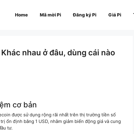
Home
Mã mời Pi
Đăng ký Pi
Giá Pi
Khác nhau ở đâu, dùng cái nào
iệm cơ bản
coin được sử dụng rộng rãi nhất trên thị trường tiền số
iá trị ổn định bằng 1 USD, nhằm giảm biến động giá và cung
đầu tư.