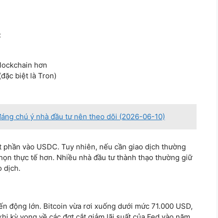
:
blockchain hơn
đặc biệt là Tron)
đáng chú ý nhà đầu tư nên theo dõi (2026-06-10)
ột phần vào USDC. Tuy nhiên, nếu cần giao dịch thường
họn thực tế hơn. Nhiều nhà đầu tư thành thạo thường giữ
o dịch.
ến động lớn. Bitcoin vừa rơi xuống dưới mức 71.000 USD,
hi kỳ vọng về các đợt cắt giảm lãi suất của Fed vào năm