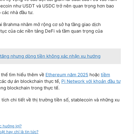
ablecoin như USDT và USDC trở nên quan trọng hơn bao
 các nhà đầu tư.
lại Brahma nhằm mở rộng cơ sở hạ tầng giao dịch
p tục của các nền tảng DeFi và tầm quan trọng của
á tăng nhưng dòng tiền không xác nhận xu hướng
ó thể tìm hiểu thêm về
Ethereum năm 2025
hoặc
tiềm
các dự án blockchain thực tế,
Pi Network với khoản đầu tư
ng blockchain trong thực tế.
ích chi tiết về thị trường tiền số, stablecoin và những xu
c hưởng lợi?
t hay chỉ là tin tức?