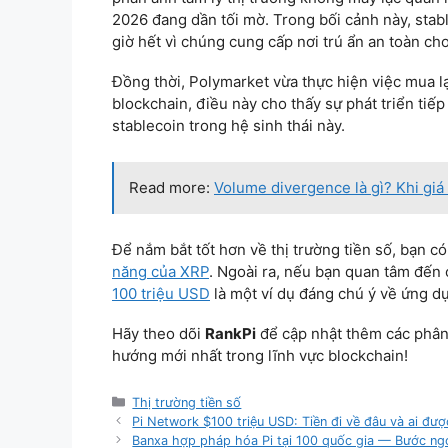
2026 đang dần tối mờ. Trong bối cảnh này, st
giờ hết vì chúng cung cấp nơi trú ẩn an toàn cho
Đồng thời, Polymarket vừa thực hiện việc mua 
blockchain, điều này cho thấy sự phát triển tiế
stablecoin trong hệ sinh thái này.
Read more:
Volume divergence là gì? Khi gi
Để nắm bắt tốt hơn về thị trường tiền số, bạn c
năng của XRP
. Ngoài ra, nếu bạn quan tâm đến 
100 triệu USD
là một ví dụ đáng chú ý về ứng dụ
Hãy theo dõi
RankPi
để cập nhật thêm các phân t
hướng mới nhất trong lĩnh vực blockchain!
Categories
Thị trường tiền số
Pi Network $100 triệu USD: Tiền đi về đâu và ai đượ
Banxa hợp pháp hóa Pi tại 100 quốc gia — Bước ngoặ