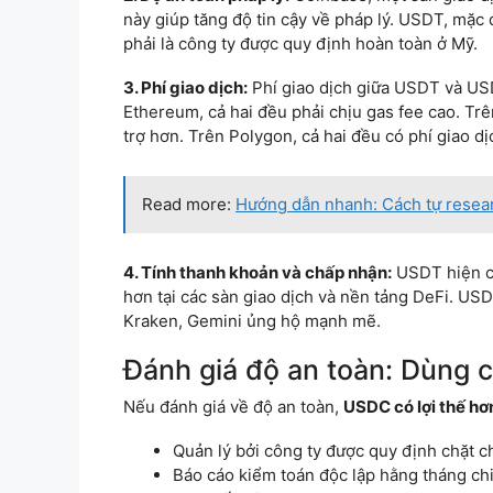
này giúp tăng độ tin cậy về pháp lý. USDT, mặc
phải là công ty được quy định hoàn toàn ở Mỹ.
3. Phí giao dịch:
Phí giao dịch giữa USDT và US
Ethereum, cả hai đều phải chịu gas fee cao. Trê
trợ hơn. Trên Polygon, cả hai đều có phí giao dịc
Read more:
Hướng dẫn nhanh: Cách tự resear
4. Tính thanh khoản và chấp nhận:
USDT hiện c
hơn tại các sàn giao dịch và nền tảng DeFi. US
Kraken, Gemini ủng hộ mạnh mẽ.
Đánh giá độ an toàn: Dùng c
Nếu đánh giá về độ an toàn,
USDC có lợi thế hơ
Quản lý bởi công ty được quy định chặt c
Báo cáo kiểm toán độc lập hằng tháng chi 