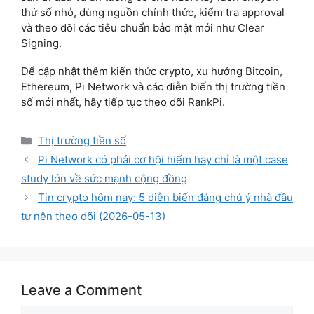
thử số nhỏ, dùng nguồn chính thức, kiểm tra approval
và theo dõi các tiêu chuẩn bảo mật mới như Clear
Signing.
Để cập nhật thêm kiến thức crypto, xu hướng Bitcoin,
Ethereum, Pi Network và các diễn biến thị trường tiền
số mới nhất, hãy tiếp tục theo dõi RankPi.
Categories
Thị trường tiền số
Pi Network có phải cơ hội hiếm hay chỉ là một case
study lớn về sức mạnh cộng đồng
Tin crypto hôm nay: 5 diễn biến đáng chú ý nhà đầu
tư nên theo dõi (2026-05-13)
Leave a Comment
Comment