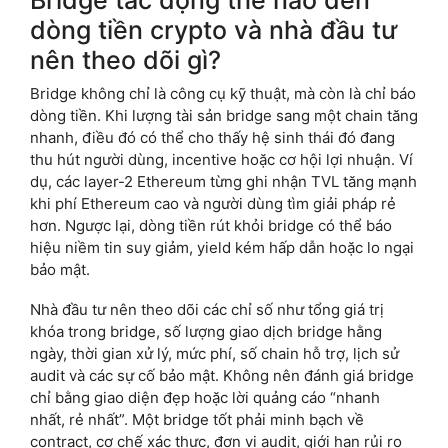
Bridge tác động thế nào đến
dòng tiền crypto và nhà đầu tư
nên theo dõi gì?
Bridge không chỉ là công cụ kỹ thuật, mà còn là chỉ báo
dòng tiền. Khi lượng tài sản bridge sang một chain tăng
nhanh, điều đó có thể cho thấy hệ sinh thái đó đang
thu hút người dùng, incentive hoặc cơ hội lợi nhuận. Ví
dụ, các layer-2 Ethereum từng ghi nhận TVL tăng mạnh
khi phí Ethereum cao và người dùng tìm giải pháp rẻ
hơn. Ngược lại, dòng tiền rút khỏi bridge có thể báo
hiệu niềm tin suy giảm, yield kém hấp dẫn hoặc lo ngại
bảo mật.
Nhà đầu tư nên theo dõi các chỉ số như tổng giá trị
khóa trong bridge, số lượng giao dịch bridge hằng
ngày, thời gian xử lý, mức phí, số chain hỗ trợ, lịch sử
audit và các sự cố bảo mật. Không nên đánh giá bridge
chỉ bằng giao diện đẹp hoặc lời quảng cáo “nhanh
nhất, rẻ nhất”. Một bridge tốt phải minh bạch về
contract, cơ chế xác thực, đơn vị audit, giới hạn rủi ro