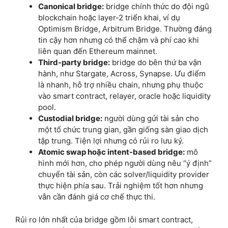
Canonical bridge:
bridge chính thức do đội ngũ
blockchain hoặc layer-2 triển khai, ví dụ
Optimism Bridge, Arbitrum Bridge. Thường đáng
tin cậy hơn nhưng có thể chậm và phí cao khi
liên quan đến Ethereum mainnet.
Third-party bridge:
bridge do bên thứ ba vận
hành, như Stargate, Across, Synapse. Ưu điểm
là nhanh, hỗ trợ nhiều chain, nhưng phụ thuộc
vào smart contract, relayer, oracle hoặc liquidity
pool.
Custodial bridge:
người dùng gửi tài sản cho
một tổ chức trung gian, gần giống sàn giao dịch
tập trung. Tiện lợi nhưng có rủi ro lưu ký.
Atomic swap hoặc intent-based bridge:
mô
hình mới hơn, cho phép người dùng nêu “ý định”
chuyển tài sản, còn các solver/liquidity provider
thực hiện phía sau. Trải nghiệm tốt hơn nhưng
vẫn cần đánh giá cơ chế thực thi.
Rủi ro lớn nhất của bridge gồm lỗi smart contract,