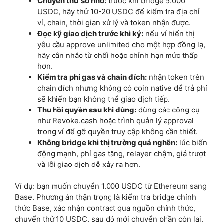
Chuyển thử số nhỏ:
trước khi bridge 5.000
USDC, hãy thử 10-20 USDC để kiểm tra địa chỉ
ví, chain, thời gian xử lý và token nhận được.
Đọc kỹ giao dịch trước khi ký:
nếu ví hiển thị
yêu cầu approve unlimited cho một hợp đồng lạ,
hãy cân nhắc từ chối hoặc chỉnh hạn mức thấp
hơn.
Kiểm tra phí gas và chain đích:
nhận token trên
chain đích nhưng không có coin native để trả phí
sẽ khiến bạn không thể giao dịch tiếp.
Thu hồi quyền sau khi dùng:
dùng các công cụ
như Revoke.cash hoặc trình quản lý approval
trong ví để gỡ quyền truy cập không cần thiết.
Không bridge khi thị trường quá nghẽn:
lúc biến
động mạnh, phí gas tăng, relayer chậm, giá trượt
và lỗi giao dịch dễ xảy ra hơn.
Ví dụ: bạn muốn chuyển 1.000 USDC từ Ethereum sang
Base. Phương án thận trọng là kiểm tra bridge chính
thức Base, xác nhận contract qua nguồn chính thức,
chuyển thử 10 USDC, sau đó mới chuyển phần còn lại.