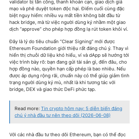
validator bị tấn công, thanh khoản cạn, giao dịch giả
mạo và phê duyệt token độc hại. Điểm cuối cùng đặc
biệt nguy hiểm: nhiều vụ mất tiền không bắt đầu từ
hack bridge, mà từ việc người dùng ký nhầm một giao
dịch “approve” cho phép hợp đồng lạ rút token khỏi ví.
Đây là lý do tiêu chuẩn “Clear Signing” mới được
Ethereum Foundation giới thiệu rất đáng chú ý. Thay vì
hiển thị chuỗi dữ liệu khó hiểu, ví và dApp sẽ hướng tới
việc trình bày rõ: bạn đang gửi tài sản gì, đến đâu, cho
hợp đồng nào, quyền hạn cấp phép là bao nhiêu. Nếu
được áp dụng rộng rãi, chuẩn này có thể giúp giảm tình
trạng người dùng ký mù, nhất là khi tương tác với
bridge, DEX và giao thức DeFi phức tạp.
Read more:
Tin crypto hôm nay: 5 diễn biến đáng
chú ý nhà đầu tư nên theo dõi (2026-06-08)
Với các nhà đầu tư theo dõi Ethereum, bạn có thể đọc