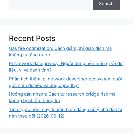
Search
Recent Posts
Gas fee optimization: Cách giảm phí giao dịch mà
không tự tăng rủi ro
Pi Network data privacy: Người dùng nên hiểu gì về dữ
liệu, ví và danh tính?
Phân tích thêm: pi network developer ecosystem dưới
góc nhìn dữ liệu và ứng dụng thật
Hướng dẫn nhanh: Cách tự research bridge risk mà
không bị nhiễu thông tin
Tin crypto hôm nay: 5 diễn biến đáng chú ý nhà đầu tư
nên theo dõi (2026-06-12)