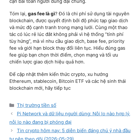
cận bài toán người dùng đại chúng.
Tóm lại,
gas fee là gì
? Đó là chi phí sử dụng tài nguyên
blockchain, được quyết định bởi độ phức tạp giao dịch
và mức độ cạnh tranh trong mạng lưới. Cùng một thao
tác có lúc rẻ lúc đắt không phải vì hệ thống “tính phí
tùy hứng”, mà vì nhu cầu giao dịch, base fee, priority
fee và giới hạn block thay đổi liên tục. Hiểu đúng gas
fee giúp bạn chọn thời điểm, chọn mạng và tối ưu
chiến lược giao dịch hiệu quả hơn.
Để cập nhật thêm kiến thức crypto, xu hướng
Ethereum, stablecoin, Bitcoin ETF và các hệ sinh thái
blockchain mới, hãy tiếp tục
Categories
Thị trường tiền số
Pi Network và dữ liệu người dùng: Nỗi lo nào hợp lý,
nỗi lo nào đang bị phóng đại
Tin crypto hôm nay: 5 diễn biến đáng chú ý nhà đầu
tư nên theo dõi (2026-05-29)