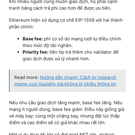
Khi nhiều người cùng muốn giao dịch, họ phải cạnh
tranh bằng cách trả phí cao hơn để được ưu tiên.
Ethereum hiện sử dụng cơ chế EIP-1559 với hai thành
phần chính:
Base fee:
phí cơ sở do mạng lưới tự điều chỉnh
theo mức độ tắc nghẽn.
Priority fee:
tiền tip trả thêm cho validator để
giao dịch được xử lý nhanh hơn.
Read more:
Hướng dẫn nhanh: Cách tự research
meme coin liquidity mà không bị nhiễu thông tin
Nếu nhu cầu giao dịch tăng mạnh, base fee tăng. Nếu
mạng ít người dùng, base fee giảm. Điều này giống giá
vé máy bay: cùng một chặng bay, nhưng đặt lúc thấp
điểm và cao điểm sẽ có giá khác nhau rất lớn.
Một ví dụ thực tế: khi có đợt mint NFT lớn, airdrop