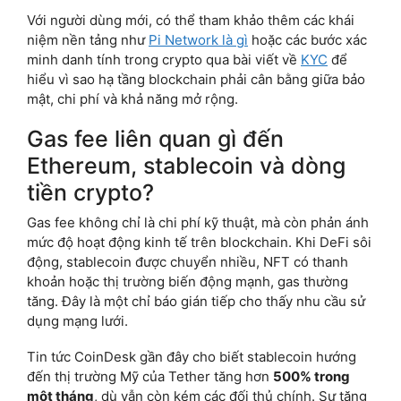
Với người dùng mới, có thể tham khảo thêm các khái
niệm nền tảng như
Pi Network là gì
hoặc các bước xác
minh danh tính trong crypto qua bài viết về
KYC
để
hiểu vì sao hạ tầng blockchain phải cân bằng giữa bảo
mật, chi phí và khả năng mở rộng.
Gas fee liên quan gì đến
Ethereum, stablecoin và dòng
tiền crypto?
Gas fee không chỉ là chi phí kỹ thuật, mà còn phản ánh
mức độ hoạt động kinh tế trên blockchain. Khi DeFi sôi
động, stablecoin được chuyển nhiều, NFT có thanh
khoản hoặc thị trường biến động mạnh, gas thường
tăng. Đây là một chỉ báo gián tiếp cho thấy nhu cầu sử
dụng mạng lưới.
Tin tức CoinDesk gần đây cho biết stablecoin hướng
đến thị trường Mỹ của Tether tăng hơn
500% trong
một tháng
, dù vẫn còn kém các đối thủ chính. Sự tăng