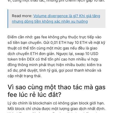
ví, cùng một thao tác, nhưng phí chênh lệch gấp 10 lần.
Read more:
Volume divergence là gì? Khi giá tăng
nhưng dòng tiền không xác nhận xu hướng
Điểm cần nhớ: gas fee không phụ thuộc trực tiếp vào
số tiền bạn chuyển. Gửi 0,01 ETH hay 10 ETH về mặt kỹ
thuật có thể tốn cùng một mức gas nếu đều là giao
dịch chuyển ETH đơn giản. Ngược lại, swap 10 USD
token trên DEX có thể tốn phí cao hơn nhiều vì hợp
đồng thông minh phải thực hiện nhiều bước: kiểm tra
số dư, phê duyệt, tính tỷ giá, gọi pool thanh khoản và
cập nhật trạng thái.
Vì sao cùng một thao tác mà gas
fee lúc rẻ lúc đắt?
Lý do chính là blockchain có không gian block giới hạn.
Mỗi block chỉ chứa được một lượng giao dịch nhất định.