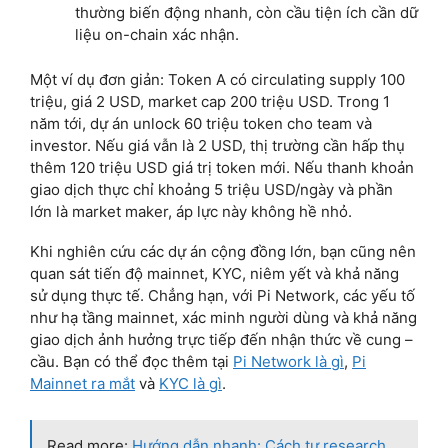
thường biến động nhanh, còn cầu tiện ích cần dữ
liệu on-chain xác nhận.
Một ví dụ đơn giản: Token A có circulating supply 100
triệu, giá 2 USD, market cap 200 triệu USD. Trong 1
năm tới, dự án unlock 60 triệu token cho team và
investor. Nếu giá vẫn là 2 USD, thị trường cần hấp thụ
thêm 120 triệu USD giá trị token mới. Nếu thanh khoản
giao dịch thực chỉ khoảng 5 triệu USD/ngày và phần
lớn là market maker, áp lực này không hề nhỏ.
Khi nghiên cứu các dự án cộng đồng lớn, bạn cũng nên
quan sát tiến độ mainnet, KYC, niêm yết và khả năng
sử dụng thực tế. Chẳng hạn, với Pi Network, các yếu tố
như hạ tầng mainnet, xác minh người dùng và khả năng
giao dịch ảnh hưởng trực tiếp đến nhận thức về cung –
cầu. Bạn có thể đọc thêm tại
Pi Network là gì
,
Pi
Mainnet ra mắt
và
KYC là gì
.
Read more:
Hướng dẫn nhanh: Cách tự research