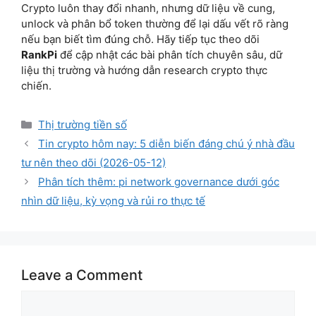
Crypto luôn thay đổi nhanh, nhưng dữ liệu về cung,
unlock và phân bổ token thường để lại dấu vết rõ ràng
nếu bạn biết tìm đúng chỗ. Hãy tiếp tục theo dõi
RankPi
để cập nhật các bài phân tích chuyên sâu, dữ
liệu thị trường và hướng dẫn research crypto thực
chiến.
Categories
Thị trường tiền số
Tin crypto hôm nay: 5 diễn biến đáng chú ý nhà đầu
tư nên theo dõi (2026-05-12)
Phân tích thêm: pi network governance dưới góc
nhìn dữ liệu, kỳ vọng và rủi ro thực tế
Leave a Comment
Comment