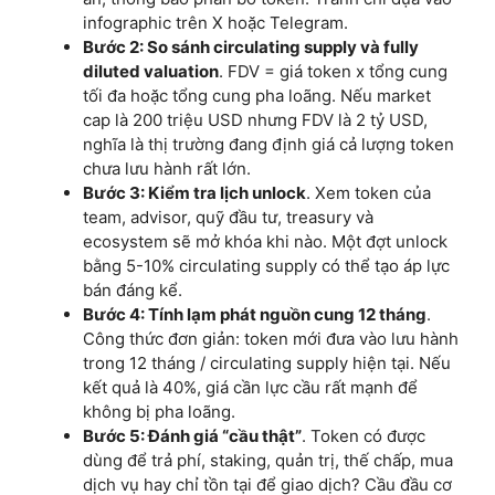
infographic trên X hoặc Telegram.
Bước 2: So sánh circulating supply và fully
diluted valuation
. FDV = giá token x tổng cung
tối đa hoặc tổng cung pha loãng. Nếu market
cap là 200 triệu USD nhưng FDV là 2 tỷ USD,
nghĩa là thị trường đang định giá cả lượng token
chưa lưu hành rất lớn.
Bước 3: Kiểm tra lịch unlock
. Xem token của
team, advisor, quỹ đầu tư, treasury và
ecosystem sẽ mở khóa khi nào. Một đợt unlock
bằng 5-10% circulating supply có thể tạo áp lực
bán đáng kể.
Bước 4: Tính lạm phát nguồn cung 12 tháng
.
Công thức đơn giản: token mới đưa vào lưu hành
trong 12 tháng / circulating supply hiện tại. Nếu
kết quả là 40%, giá cần lực cầu rất mạnh để
không bị pha loãng.
Bước 5: Đánh giá “cầu thật”
. Token có được
dùng để trả phí, staking, quản trị, thế chấp, mua
dịch vụ hay chỉ tồn tại để giao dịch? Cầu đầu cơ