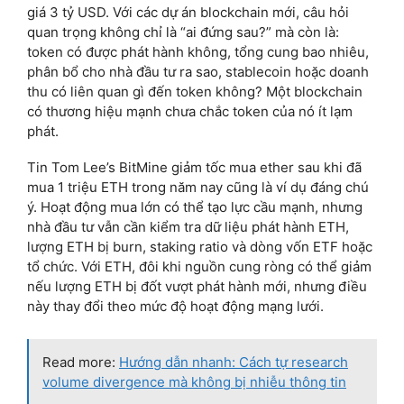
giá 3 tỷ USD. Với các dự án blockchain mới, câu hỏi
quan trọng không chỉ là “ai đứng sau?” mà còn là:
token có được phát hành không, tổng cung bao nhiêu,
phân bổ cho nhà đầu tư ra sao, stablecoin hoặc doanh
thu có liên quan gì đến token không? Một blockchain
có thương hiệu mạnh chưa chắc token của nó ít lạm
phát.
Tin Tom Lee’s BitMine giảm tốc mua ether sau khi đã
mua 1 triệu ETH trong năm nay cũng là ví dụ đáng chú
ý. Hoạt động mua lớn có thể tạo lực cầu mạnh, nhưng
nhà đầu tư vẫn cần kiểm tra dữ liệu phát hành ETH,
lượng ETH bị burn, staking ratio và dòng vốn ETF hoặc
tổ chức. Với ETH, đôi khi nguồn cung ròng có thể giảm
nếu lượng ETH bị đốt vượt phát hành mới, nhưng điều
này thay đổi theo mức độ hoạt động mạng lưới.
Read more:
Hướng dẫn nhanh: Cách tự research
volume divergence mà không bị nhiễu thông tin