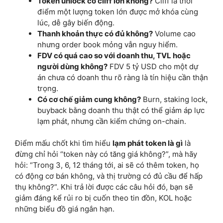
Token unlock có cliff lớn không?
Cliff là thời
điểm một lượng token lớn được mở khóa cùng
lúc, dễ gây biến động.
Thanh khoản thực có đủ không?
Volume cao
nhưng order book mỏng vẫn nguy hiểm.
FDV có quá cao so với doanh thu, TVL hoặc
người dùng không?
FDV 5 tỷ USD cho một dự
án chưa có doanh thu rõ ràng là tín hiệu cần thận
trọng.
Có cơ chế giảm cung không?
Burn, staking lock,
buyback bằng doanh thu thật có thể giảm áp lực
lạm phát, nhưng cần kiểm chứng on-chain.
Điểm mấu chốt khi tìm hiểu
lạm phát token là gì
là
đừng chỉ hỏi “token này có tăng giá không?”, mà hãy
hỏi: “Trong 3, 6, 12 tháng tới, ai sẽ có thêm token, họ
có động cơ bán không, và thị trường có đủ cầu để hấp
thụ không?”. Khi trả lời được các câu hỏi đó, bạn sẽ
giảm đáng kể rủi ro bị cuốn theo tin đồn, KOL hoặc
những biểu đồ giá ngắn hạn.