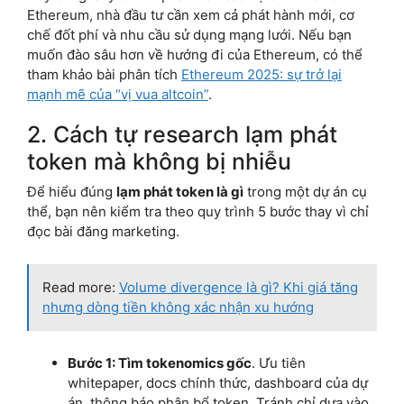
Ethereum, nhà đầu tư cần xem cả phát hành mới, cơ
chế đốt phí và nhu cầu sử dụng mạng lưới. Nếu bạn
muốn đào sâu hơn về hướng đi của Ethereum, có thể
tham khảo bài phân tích
Ethereum 2025: sự trở lại
mạnh mẽ của “vị vua altcoin”
.
2. Cách tự research lạm phát
token mà không bị nhiễu
Để hiểu đúng
lạm phát token là gì
trong một dự án cụ
thể, bạn nên kiểm tra theo quy trình 5 bước thay vì chỉ
đọc bài đăng marketing.
Read more:
Volume divergence là gì? Khi giá tăng
nhưng dòng tiền không xác nhận xu hướng
Bước 1: Tìm tokenomics gốc
. Ưu tiên
whitepaper, docs chính thức, dashboard của dự
án, thông báo phân bổ token. Tránh chỉ dựa vào