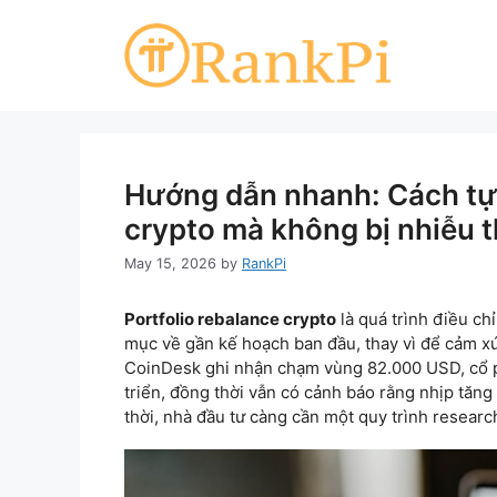
Skip
to
content
Hướng dẫn nhanh: Cách tự 
crypto mà không bị nhiễu t
May 15, 2026
by
RankPi
Portfolio rebalance crypto
là quá trình điều ch
mục về gần kế hoạch ban đầu, thay vì để cảm xú
CoinDesk ghi nhận chạm vùng 82.000 USD, cổ p
triển, đồng thời vẫn có cảnh báo rằng nhịp tăng
thời, nhà đầu tư càng cần một quy trình researc