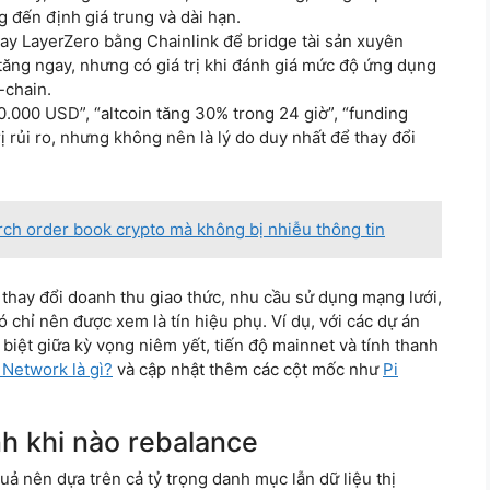
 đến định giá trung và dài hạn.
hay LayerZero bằng Chainlink để bridge tài sản xuyên
 tăng ngay, nhưng có giá trị khi đánh giá mức độ ứng dụng
-chain.
0.000 USD”, “altcoin tăng 30% trong 24 giờ”, “funding
 rủi ro, nhưng không nên là lý do duy nhất để thay đổi
ch order book crypto mà không bị nhiễu thông tin
 thay đổi doanh thu giao thức, nhu cầu sử dụng mạng lưới,
ó chỉ nên được xem là tín hiệu phụ. Ví dụ, với các dự án
biệt giữa kỳ vọng niêm yết, tiến độ mainnet và tính thanh
 Network là gì?
và cập nhật thêm các cột mốc như
Pi
nh khi nào rebalance
uả nên dựa trên cả tỷ trọng danh mục lẫn dữ liệu thị