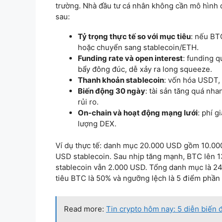
trường. Nhà đầu tư cá nhân không cần mô hình q
sau:
Tỷ trọng thực tế so với mục tiêu
: nếu BT
hoặc chuyển sang stablecoin/ETH.
Funding rate và open interest
: funding 
bẩy đông đúc, dễ xảy ra long squeeze.
Thanh khoản stablecoin
: vốn hóa USDT,
Biến động 30 ngày
: tài sản tăng quá nha
rủi ro.
On-chain và hoạt động mạng lưới
: phí g
lượng DEX.
Ví dụ thực tế: danh mục 20.000 USD gồm 10.00
USD stablecoin. Sau nhịp tăng mạnh, BTC lên 1
stablecoin vẫn 2.000 USD. Tổng danh mục là 2
tiêu BTC là 50% và ngưỡng lệch là 5 điểm phầ
Read more:
Tin crypto hôm nay: 5 diễn biến 