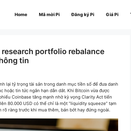
Home
Mã mời Pi
Đăng ký Pi
Giá Pi
research portfolio rebalance
hông tin
ỉnh lại tỷ trọng tài sản trong danh mục tiền số để đưa danh
c hoặc tin tức ngắn hạn dẫn dắt. Khi Bitcoin vừa được
hiếu Coinbase tăng mạnh nhờ kỳ vọng Clarity Act tiến
 lên 80.000 USD có thể chỉ là một “liquidity squeeze” tạm
h rõ ràng trước khi mua thêm, bán bớt hay đứng ngoài.