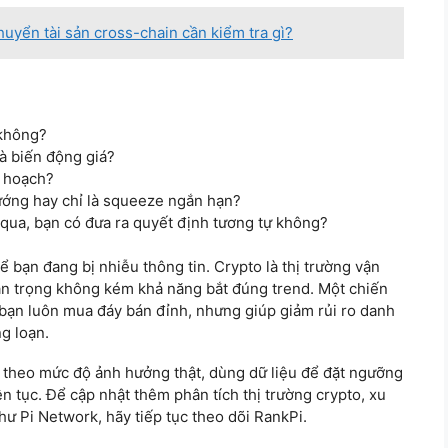
chuyển tài sản cross-chain cần kiểm tra gì?
 không?
là biến động giá?
ế hoạch?
ướng hay chỉ là squeeze ngắn hạn?
qua, bạn có đưa ra quyết định tương tự không?
hể bạn đang bị nhiễu thông tin. Crypto là thị trường vận
an trọng không kém khả năng bắt đúng trend. Một chiến
bạn luôn mua đáy bán đỉnh, nhưng giúp giảm rủi ro danh
g loạn.
in theo mức độ ảnh hưởng thật, dùng dữ liệu để đặt ngưỡng
ên tục. Để cập nhật thêm phân tích thị trường crypto, xu
hư Pi Network, hãy tiếp tục theo dõi RankPi.