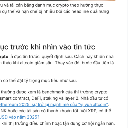
ứu và tái cân bằng danh mục crypto theo hướng thực
ụ cụ thể và hạn chế bị nhiễu bởi các headline quá hưng
c trước khi nhìn vào tin tức
ypto
là đọc tin trước, quyết định sau. Cách này khiến nhà
 tháo khi altcoin giảm sâu. Thay vào đó, bước đầu tiên là
nh có thể đặt tỷ trọng mục tiêu như sau:
ao, thường được xem là benchmark của thị trường crypto.
 smart contract, DeFi, staking và layer 2. Nhà đầu tư có
Ethereum 2025: sự trở lại mạnh mẽ của “vị vua altcoin”
.
INK hoặc các tài sản có thanh khoản tốt. Với XRP, có thể
 USD vào năm 2025?
.
khi thị trường điều chỉnh hoặc tận dụng cơ hội ngắn hạn.