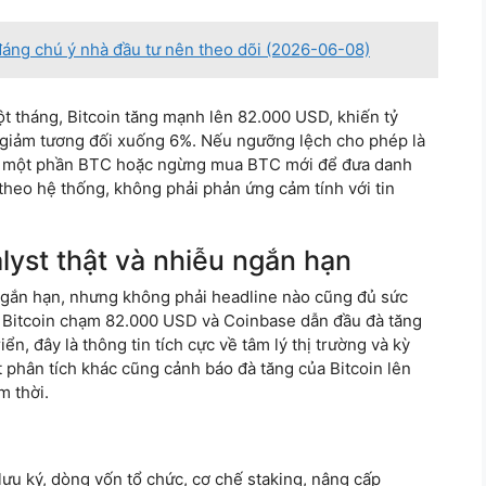
đáng chú ý nhà đầu tư nên theo dõi (2026-06-08)
t tháng, Bitcoin tăng mạnh lên 82.000 USD, khiến tỷ
 giảm tương đối xuống 6%. Nếu ngưỡng lệch cho phép là
án một phần BTC hoặc ngừng mua BTC mới để đưa danh
theo hệ thống, không phải phản ứng cảm tính với tin
alyst thật và nhiễu ngắn hạn
ngắn hạn, nhưng không phải headline nào cũng đủ sức
in Bitcoin chạm 82.000 USD và Coinbase dẫn đầu đà tăng
ển, đây là thông tin tích cực về tâm lý thị trường và kỳ
t phân tích khác cũng cảnh báo đà tăng của Bitcoin lên
m thời.
h lưu ký, dòng vốn tổ chức, cơ chế staking, nâng cấp