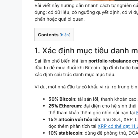
Bài viết này hướng dẫn nhanh cách tự nghiên c
dụng: có dữ liệu, có ngưỡng quyết định, có ví d
phấn hoặc quá bi quan.
Contents
[
hiện
]
1. Xác định mục tiêu danh mụ
Sai lầm phổ biến khi làm
portfolio rebalance cr
đầu tư dễ mua đuổi khi Bitcoin lập đỉnh hoặc bán
xác định cấu trúc danh mục mục tiêu.
Ví dụ, một nhà đầu tư có khẩu vị rủi ro trung bì
50% Bitcoin
: tài sản lõi, thanh khoản c
25% Ethereum
: đại diện cho hệ sinh thái
thể tham khảo thêm góc nhìn dài hạn tại
15% altcoin vốn hóa lớn
: như SOL, XRP, L
đọc thêm phân tích tại
XRP có thể đạt 11
10% stablecoin
: dùng để phòng thủ, DCA 