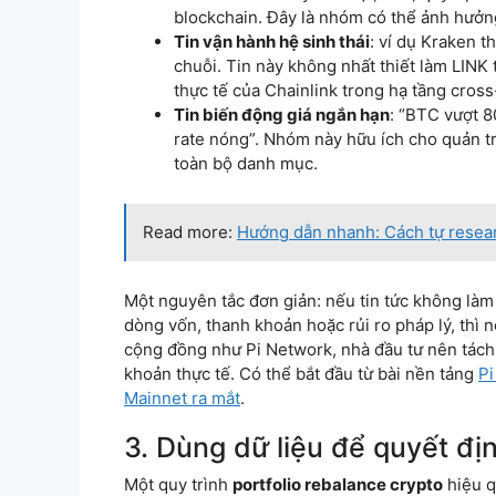
blockchain. Đây là nhóm có thể ảnh hưởng
Tin vận hành hệ sinh thái
: ví dụ Kraken t
chuỗi. Tin này không nhất thiết làm LINK
thực tế của Chainlink trong hạ tầng cross
Tin biến động giá ngắn hạn
: “BTC vượt 8
rate nóng”. Nhóm này hữu ích cho quản trị
toàn bộ danh mục.
Read more:
Hướng dẫn nhanh: Cách tự resear
Một nguyên tắc đơn giản: nếu tin tức không làm
dòng vốn, thanh khoản hoặc rủi ro pháp lý, thì n
cộng đồng như Pi Network, nhà đầu tư nên tách 
khoản thực tế. Có thể bắt đầu từ bài nền tảng
Pi
Mainnet ra mắt
.
3. Dùng dữ liệu để quyết đị
Một quy trình
portfolio rebalance crypto
hiệu q