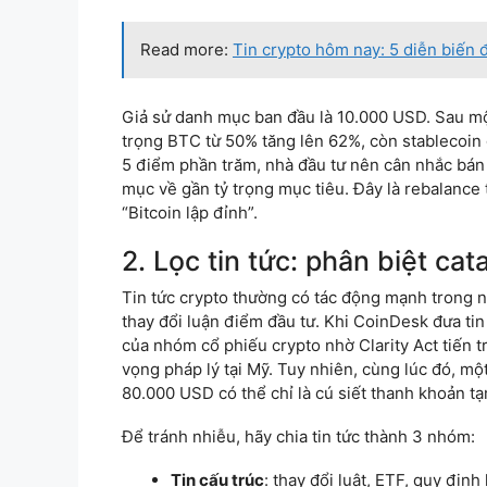
Read more:
Tin crypto hôm nay: 5 diễn biến 
Giả sử danh mục ban đầu là 10.000 USD. Sau mộ
trọng BTC từ 50% tăng lên 62%, còn stablecoin
5 điểm phần trăm, nhà đầu tư nên cân nhắc b
mục về gần tỷ trọng mục tiêu. Đây là rebalance 
“Bitcoin lập đỉnh”.
2. Lọc tin tức: phân biệt cat
Tin tức crypto thường có tác động mạnh trong 
thay đổi luận điểm đầu tư. Khi CoinDesk đưa t
của nhóm cổ phiếu crypto nhờ Clarity Act tiến tri
vọng pháp lý tại Mỹ. Tuy nhiên, cùng lúc đó, mộ
80.000 USD có thể chỉ là cú siết thanh khoản tạ
Để tránh nhiễu, hãy chia tin tức thành 3 nhóm:
Tin cấu trúc
: thay đổi luật, ETF, quy địn