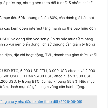
uá phức tạp, nhưng nên theo dõi ít nhất 5 nhóm chỉ số
C mục tiêu 50% nhưng đã lên 60%, cần đánh giá bán bớt
quá cao kèm open interest tăng mạnh có thể báo hiệu đòn
 USDC và dòng tiền vào sàn giúp đo sức mua tiềm năng.
nh so với nền biến động lịch sử thường cần giảm tỷ trọng
iao dịch, địa chỉ hoạt động, TVL, doanh thu giao thức, khối
0 USD BTC, 5.000 USD ETH, 3.000 USD altcoin và 2.000
3.500 USD, ETH lên 5.400 USD, altcoin lên 3.300 USD,
4.200 USD, tỷ trọng BTC lúc này khoảng 55,8%. Nếu mục
n trăm, danh mục đã gần chạm vùng cần hành động.
đáng chú ý nhà đầu tư nên theo dõi (2026-06-09)