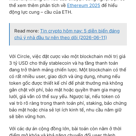
thể xem thêm phân tích về
Ethereum 2025
để hiểu
động lực cung – cầu của ETH.
Read more:
Tin crypto hôm nay: 5 diễn biến đáng
chú ý nhà đầu tư nên theo dõi (2026-06-11)
Với Circle, việc đặt cược vào một blockchain mới trị giá
3 tỷ USD cho thấy stablecoin và hạ tầng thanh toán
đang trở thành mảng chiến lược. Một blockchain có thể
có rất nhiều user, giao dịch và ứng dụng, nhưng nếu
token gốc được thiết kế chỉ để phát thưởng mà không
gắn chặt với phí, bảo mật hoặc quyền tham gia mạng
lưới, giá vẫn có thể suy yếu. Ngược lại, nếu token có
vai trò rõ ràng trong thanh toán phí, staking, bảo chứng
bảo mật hoặc chia sẻ lợi ích kinh tế, nhu cầu nắm giữ
sẽ bền vững hơn.
Với các dự án cộng đồng lớn, bài toán còn nằm ở thời
điểm mở khóa và khả năng chuyển đổi user thành