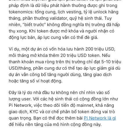
pháp định là dữ liệu phát hành thường được ghi trong
tokenomics: tổng cung, lịch vesting, tỷ lệ unlock hằng
tháng, phần thưởng validator, quỹ hệ sinh thái. Tuy
nhiên, “biết trước” không đồng nghĩa thị trường đã hấp
thụ xong. Khi token được mở khóa và người nhận có
động lực bán, áp lực cung vẫn có thể đè giá.
Ví dụ, một dự án có vốn hóa lưu hành 200 triệu USD,
mỗi tháng mở khóa thêm 20 triệu USD token. Nếu
thanh khoản mua ròng trên thị trường chỉ đạt 5-10 triệu
USD/tháng, phần cung dư có thể tạo áp lực giảm giá dù
dự án vẫn công bố tăng người dùng, tăng giao dịch
hoặc tăng số ví hoạt động.
Đây là lý do nhà đầu tư không nên chỉ nhìn vào số
lượng user. Với các hệ sinh thái có cộng đồng lớn như
Pi Network, việc theo dõi tiến độ mainnet, khả năng
giao dịch, KYC và cơ chế phân bổ token đóng vai trò
quan trọng. Bạn có thể đọc thêm bài
Pi Network là gì
để hiểu nền tảng của mô hình cộng đồng này.