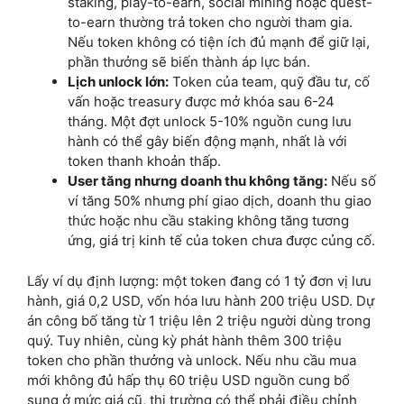
staking, play-to-earn, social mining hoặc quest-
to-earn thường trả token cho người tham gia.
Nếu token không có tiện ích đủ mạnh để giữ lại,
phần thưởng sẽ biến thành áp lực bán.
Lịch unlock lớn:
Token của team, quỹ đầu tư, cố
vấn hoặc treasury được mở khóa sau 6-24
tháng. Một đợt unlock 5-10% nguồn cung lưu
hành có thể gây biến động mạnh, nhất là với
token thanh khoản thấp.
User tăng nhưng doanh thu không tăng:
Nếu số
ví tăng 50% nhưng phí giao dịch, doanh thu giao
thức hoặc nhu cầu staking không tăng tương
ứng, giá trị kinh tế của token chưa được củng cố.
Lấy ví dụ định lượng: một token đang có 1 tỷ đơn vị lưu
hành, giá 0,2 USD, vốn hóa lưu hành 200 triệu USD. Dự
án công bố tăng từ 1 triệu lên 2 triệu người dùng trong
quý. Tuy nhiên, cùng kỳ phát hành thêm 300 triệu
token cho phần thưởng và unlock. Nếu nhu cầu mua
mới không đủ hấp thụ 60 triệu USD nguồn cung bổ
sung ở mức giá cũ, thị trường có thể phải điều chỉnh