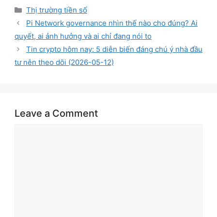
Categories
Thị trường tiền số
Pi Network governance nhìn thế nào cho đúng? Ai
quyết, ai ảnh hưởng và ai chỉ đang nói to
Tin crypto hôm nay: 5 diễn biến đáng chú ý nhà đầu
tư nên theo dõi (2026-05-12)
Leave a Comment
Comment