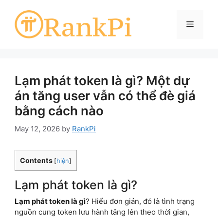
Skip
to
Menu
content
Lạm phát token là gì? Một dự
án tăng user vẫn có thể đè giá
bằng cách nào
May 12, 2026
by
RankPi
Contents
[
hiện
]
Lạm phát token là gì?
Lạm phát token là gì
? Hiểu đơn giản, đó là tình trạng
nguồn cung token lưu hành tăng lên theo thời gian,