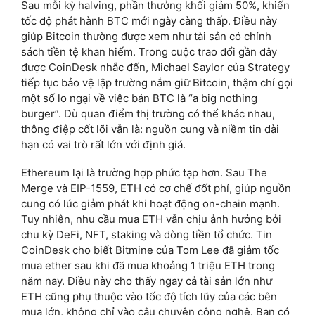
Sau mỗi kỳ halving, phần thưởng khối giảm 50%, khiến
tốc độ phát hành BTC mới ngày càng thấp. Điều này
giúp Bitcoin thường được xem như tài sản có chính
sách tiền tệ khan hiếm. Trong cuộc trao đổi gần đây
được CoinDesk nhắc đến, Michael Saylor của Strategy
tiếp tục bảo vệ lập trường nắm giữ Bitcoin, thậm chí gọi
một số lo ngại về việc bán BTC là “a big nothing
burger”. Dù quan điểm thị trường có thể khác nhau,
thông điệp cốt lõi vẫn là: nguồn cung và niềm tin dài
hạn có vai trò rất lớn với định giá.
Ethereum lại là trường hợp phức tạp hơn. Sau The
Merge và EIP-1559, ETH có cơ chế đốt phí, giúp nguồn
cung có lúc giảm phát khi hoạt động on-chain mạnh.
Tuy nhiên, nhu cầu mua ETH vẫn chịu ảnh hưởng bởi
chu kỳ DeFi, NFT, staking và dòng tiền tổ chức. Tin
CoinDesk cho biết Bitmine của Tom Lee đã giảm tốc
mua ether sau khi đã mua khoảng 1 triệu ETH trong
năm nay. Điều này cho thấy ngay cả tài sản lớn như
ETH cũng phụ thuộc vào tốc độ tích lũy của các bên
mua lớn, không chỉ vào câu chuyện công nghệ. Bạn có