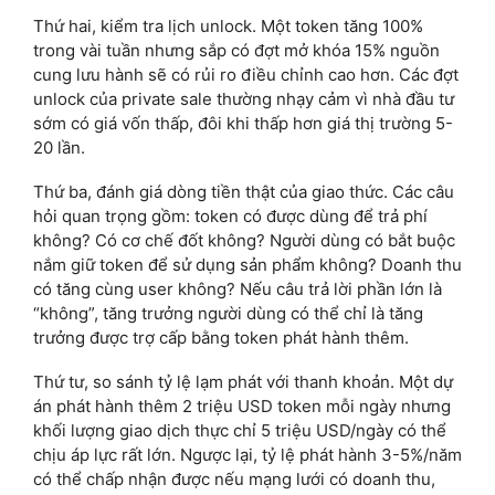
Thứ hai, kiểm tra lịch unlock. Một token tăng 100%
trong vài tuần nhưng sắp có đợt mở khóa 15% nguồn
cung lưu hành sẽ có rủi ro điều chỉnh cao hơn. Các đợt
unlock của private sale thường nhạy cảm vì nhà đầu tư
sớm có giá vốn thấp, đôi khi thấp hơn giá thị trường 5-
20 lần.
Thứ ba, đánh giá dòng tiền thật của giao thức. Các câu
hỏi quan trọng gồm: token có được dùng để trả phí
không? Có cơ chế đốt không? Người dùng có bắt buộc
nắm giữ token để sử dụng sản phẩm không? Doanh thu
có tăng cùng user không? Nếu câu trả lời phần lớn là
“không”, tăng trưởng người dùng có thể chỉ là tăng
trưởng được trợ cấp bằng token phát hành thêm.
Thứ tư, so sánh tỷ lệ lạm phát với thanh khoản. Một dự
án phát hành thêm 2 triệu USD token mỗi ngày nhưng
khối lượng giao dịch thực chỉ 5 triệu USD/ngày có thể
chịu áp lực rất lớn. Ngược lại, tỷ lệ phát hành 3-5%/năm
có thể chấp nhận được nếu mạng lưới có doanh thu,