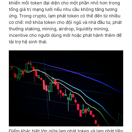
khiến mỗi token đại diện cho một phần nhỏ hơn trong
tổng giá trị mạng lưới nếu nhu cầu không tăng tương
ứng. Trong crypto, lạm phát token có thể đến từ nhiều
cơ chế: mở khóa token cho đội ngũ và nhà đầu tư, phát
thưởng staking, mining, airdrop, liquidity mining,
incentive cho người dùng mới hoặc phát hành thêm để
tài trợ hệ sinh thái.
Điểm khác biệt lớn giữa lạm phát token và lạm phát tiền