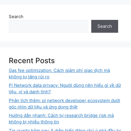
Search
Search
Recent Posts
Gas fee optimization: Cách giảm phí giao dịch mà
không tự tăng rủi ro
Pi Network data privacy: Người dùng nên hiểu gì về dữ
liệu, ví và danh tính?
Phân tích thêm: pi network developer ecosystem dưới
góc nhìn dữ liệu và ứng dụng thật
Hướng dẫn nhanh: Cách tự research bridge risk mà
không bị nhiễu thông tin
Tin crypto hôm nay: 5 diễn biến đáng chú ý nhà đầu tư