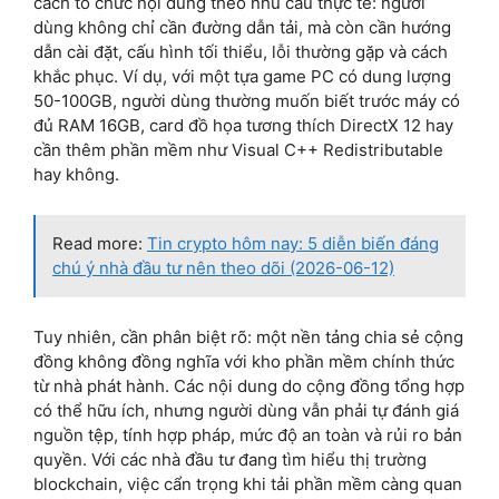
cách tổ chức nội dung theo nhu cầu thực tế: người
dùng không chỉ cần đường dẫn tải, mà còn cần hướng
dẫn cài đặt, cấu hình tối thiểu, lỗi thường gặp và cách
khắc phục. Ví dụ, với một tựa game PC có dung lượng
50-100GB, người dùng thường muốn biết trước máy có
đủ RAM 16GB, card đồ họa tương thích DirectX 12 hay
cần thêm phần mềm như Visual C++ Redistributable
hay không.
Read more:
Tin crypto hôm nay: 5 diễn biến đáng
chú ý nhà đầu tư nên theo dõi (2026-06-12)
Tuy nhiên, cần phân biệt rõ: một nền tảng chia sẻ cộng
đồng không đồng nghĩa với kho phần mềm chính thức
từ nhà phát hành. Các nội dung do cộng đồng tổng hợp
có thể hữu ích, nhưng người dùng vẫn phải tự đánh giá
nguồn tệp, tính hợp pháp, mức độ an toàn và rủi ro bản
quyền. Với các nhà đầu tư đang tìm hiểu thị trường
blockchain, việc cẩn trọng khi tải phần mềm càng quan