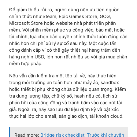
Để giảm thiểu rủi ro, người dùng nên ưu tiên nguồn
chính thức như Steam, Epic Games Store, GOG,
Microsoft Store hoặc website nhà phát triển phần
mềm. Với phần mềm phục vụ công việc, bảo mật hoặc
tài chính, lựa chọn bản quyền chính thức luôn đáng cân
nhắc hơn chi phí xử lý sự cố sau này. Một cuộc tấn
công đánh cắp ví có thể gây thiệt hại hàng trăm đến
hàng nghìn USD, lớn hơn rất nhiều so với giá mua phần
mềm hợp pháp.
Nếu vẫn cần kiểm tra một tệp tải về, hãy thực hiện
trong môi trường an toàn hơn như máy ảo, sandbox
hoặc thiết bị phụ không chứa dữ liệu quan trọng. Kiểm
tra dung lượng tệp, chữ ký số, hash nếu có, lịch sử
phản hồi của cộng đồng và tránh bấm vào các nút tải
giả. Ngoài ra, hãy sao lưu dữ liệu định kỳ và bật xác
thực hai lớp cho email, sàn giao dịch, tài khoản cloud.
Read more:
Bridge risk checklist: Trước khi chuyển