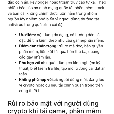
đào coin ẩn, keylogger hoặc trojan truy cập từ xa. Theo
nhiều báo cáo an ninh mạng quốc tế, phần mềm crack
và bản cài không chính thức luôn nằm trong nhóm
nguồn lây nhiễm phổ biến vì người dùng thường tắt
antivirus trong quá trình cài đặt.
Ưu điểm:
nội dung đa dạng, có hướng dẫn cài
đặt, dễ tìm kiếm theo nhu cầu game/phần mềm.
Điểm cần thận trọng:
rủi ro mã độc, bản quyền
phần mềm, liên kết tải qua bên thứ ba, quảng
cáo gây nhầm lẫn.
Phù hợp với ai:
người dùng có kinh nghiệm kỹ
thuật, biết kiểm tra file, tạo môi trường cài đặt an
toàn.
Không phù hợp với ai:
người dùng mới, đang lưu
ví crypto hoặc dữ liệu tài chính quan trọng trên
cùng thiết bị.
Rủi ro bảo mật với người dùng
crypto khi tải game, phần mềm