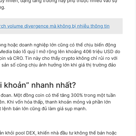
uy nhiên, dạng tăng trưởng này phụ thuộc nhiều vào sự
ng.
ch volume divergence mà không bị nhiễu thông tin
hông hoặc doanh nghiệp lớn cũng có thể chịu biến động
Media báo lỗ quý I mở rộng lên khoảng 406 triệu USD do
in và CRO. Tin này cho thấy crypto không chỉ rủi ro với
ài sản số cũng chịu ảnh hưởng lớn khi giá thị trường đảo
ài khoản” nhanh nhất?
c đoan. Một đồng coin có thể tăng 300% trong một tuần
ên. Khi vốn hóa thấp, thanh khoản mỏng và phần lớn
t lệnh bán lớn cũng đủ làm giá sụp mạnh.
ản khỏi pool DEX, khiến nhà đầu tư không thể bán hoặc