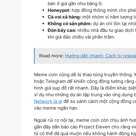
bán ở giá gần như bằng 0.
Honeypot:
hợp đồng thông minh cho phép
Cá voi xả hàng:
một nhóm ví nắm lượng lớ
Không có sản phẩm:
dự án chỉ tồn tại nhờ
Đòn bẩy cao:
nhiều nhà đầu tư giao dịch 
khi giá đảo chiều vài phần trăm.
Read more:
Hướng dẫn nhanh: Cách tự resear
Meme coin cũng dễ bị thao túng truyền thông. M
hoặc Telegram để khiến cộng đồng tưởng rằng n
hình giá sụp đổ rất nhanh. Đây là điểm khác biệ
ví dụ như những dự án tập trung vào ứng dụng 
Network là gì
để so sánh cách một cộng đồng cr
vào meme ngắn hạn.
Ngoài rủi ro nội tại, meme coin còn chịu ảnh hư
gần đây dẫn báo cáo Project Eleven cho rằng việ
tử có thể đã quá muộn nếu không hành động kịp 