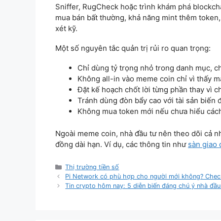
Sniffer, RugCheck hoặc trình khám phá blockc
mua bán bất thường, khả năng mint thêm token, 
xét kỹ.
Một số nguyên tắc quản trị rủi ro quan trọng:
Chỉ dùng tỷ trọng nhỏ trong danh mục, ch
Không all-in vào meme coin chỉ vì thấy 
Đặt kế hoạch chốt lời từng phần thay vì c
Tránh dùng đòn bẩy cao với tài sản biến
Không mua token mới nếu chưa hiểu cách
Ngoài meme coin, nhà đầu tư nên theo dõi cả nh
đồng dài hạn. Ví dụ, các thông tin như
sàn giao 
Categories
Thị trường tiền số
Pi Network có phù hợp cho người mới không? Checkl
Tin crypto hôm nay: 5 diễn biến đáng chú ý nhà đầu