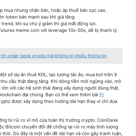
 mua nhưng chặn bán, hoặc áp thuế bán cực cao.
n token bán mạnh sau khi giá tăng.
 trend, khi sự chú ý giảm thì giá mất động lực.
futures meme coin với leverage 10x-50x, dễ bị thanh lý
ch order book crypto mà không bị nhiễu thông tin
ột số dự án thuê KOL, tạo tương tác ảo, mua bot trên X
hu cầu thật đang tăng. Khi dòng tiền mới ngừng vào, mô
t lớn với các hệ sinh thái đang xây dựng người dùng thật,
blockchain đại chúng. Bạn có thể xem thêm bài
Pi
ypto được xây dựng theo hướng dài hạn thay vì chỉ dựa
ởng từ rủi ro vĩ mô của toàn thị trường crypto. CoinDesk
c Bitcoin chuyển đổi để chống lại rủi ro máy tính lượng
thời. Dù đây là một vấn đề dài hạn và còn gây tranh luận,