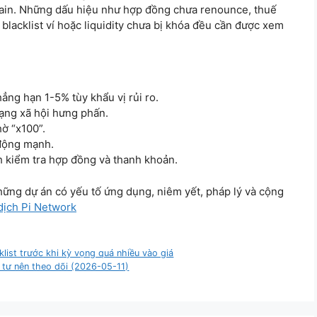
hain. Những dấu hiệu như hợp đồng chưa renounce, thuế
blacklist ví hoặc liquidity chưa bị khóa đều cần được xem
ẳng hạn 1-5% tùy khẩu vị rủi ro.
mạng xã hội hưng phấn.
hờ “x100”.
 động mạnh.
 kiểm tra hợp đồng và thanh khoản.
ững dự án có yếu tố ứng dụng, niêm yết, pháp lý và cộng
dịch Pi Network
ist trước khi kỳ vọng quá nhiều vào giá
 tư nên theo dõi (2026-05-11)