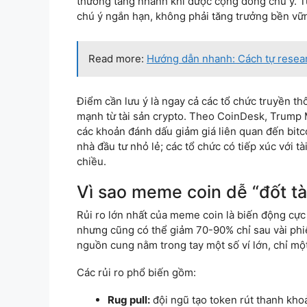
thường tăng nhanh khi được cộng đồng chú ý. T
chú ý ngắn hạn, không phải tăng trưởng bền vữ
Read more:
Hướng dẫn nhanh: Cách tự resear
Điểm cần lưu ý là ngay cả các tổ chức truyền t
mạnh từ tài sản crypto. Theo CoinDesk, Trump 
các khoản đánh dấu giảm giá liên quan đến bitco
nhà đầu tư nhỏ lẻ; các tổ chức có tiếp xúc với t
chiều.
Vì sao meme coin dễ “đốt t
Rủi ro lớn nhất của meme coin là biến động cự
nhưng cũng có thể giảm 70-90% chỉ sau vài phi
nguồn cung nằm trong tay một số ví lớn, chỉ mộ
Các rủi ro phổ biến gồm:
Rug pull:
đội ngũ tạo token rút thanh kho