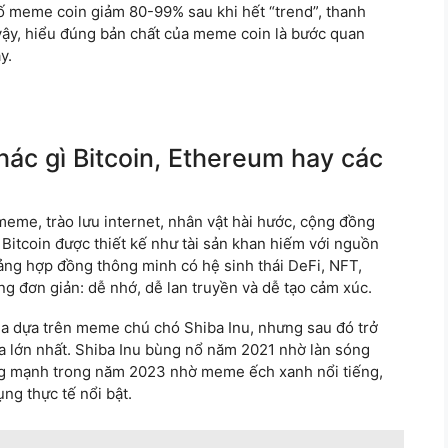
số meme coin giảm 80-99% sau khi hết “trend”, thanh
 vậy, hiểu đúng bản chất của meme coin là bước quan
y.
hác gì Bitcoin, Ethereum hay các
meme, trào lưu internet, nhân vật hài hước, cộng đồng
 Bitcoin được thiết kế như tài sản khan hiếm với nguồn
tảng hợp đồng thông minh có hệ sinh thái DeFi, NFT,
ng đơn giản: dễ nhớ, dễ lan truyền và dễ tạo cảm xúc.
ùa dựa trên meme chú chó Shiba Inu, nhưng sau đó trở
a lớn nhất. Shiba Inu bùng nổ năm 2021 nhờ làn sóng
ng mạnh trong năm 2023 nhờ meme ếch xanh nổi tiếng,
ng thực tế nổi bật.