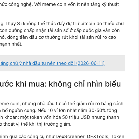
thức công nghệ. Với meme coin vốn ít nền tảng kỹ thuật
 Thụy Sĩ không thể thúc đẩy dự trữ bitcoin do thiếu chữ
con đường chấp nhận tài sản số ở cấp quốc gia vẫn còn
 mô, dòng tiền đầu cơ thường rút khỏi tài sản rủi ro cao
mạnh nhất.
đáng chú ý nhà đầu tư nên theo dõi (2026-06-11)
ước khi mua: không chỉ nhìn biểu
me coin, nhưng nhà đầu tư có thể giảm rủi ro bằng cách
ân bổ nguồn cung. Nếu 10 ví lớn nhất nắm 30-50% tổng
anh khoản: một token vốn hóa 50 triệu USD nhưng thanh
thoát vị thế khi thị trường giảm.
minh qua các công cụ như DexScreener, DEXTools, Token