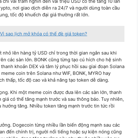
chỉ vài trăm nghìn đến vài triệu USD có thể tăng 10 lần
ypto, nơi giao dịch diễn ra 24/7 và người dùng toàn cầu
rung, tốc độ khuếch đại giá thường rất lớn.
Vì sao lịch mở khóa có thể đè giá token?
t nhỏ lên hàng tỷ USD chỉ trong thời gian ngắn sau khi
ên các sàn lớn. BONK cũng từng tạo cú hích cho hệ sinh
, thanh khoản DEX và tâm lý phục hồi sau giai đoạn Solana
ác meme coin trên Solana như WIF, BONK, MYRO hay
h thấp, tốc độ cao và khả năng tạo token dễ dàng.
rọng. Khi một meme coin được đưa lên các sàn lớn, thanh
n giá có thể tăng mạnh trước và sau thông báo. Tuy nhiên,
u hướng tăng. Nhiều token tăng mạnh trước tin tức rồi
 hưởng. Dogecoin từng nhiều lần biến động mạnh sau các
n đến chính trị, người nổi tiếng hoặc sự kiện nóng cũng