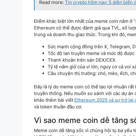
Read more:
Tin crypto hôm nay: 5 diễn biến 
Điểm khác biệt lớn nhất của meme coin nằm ở “giá
Ethereum có thể được đánh giá qua TVL, số lượng
trung và doanh thu giao thức. Trong khi đó, me
Sức mạnh cộng đồng trên X, Telegram, Di
Tốc độ lan truyền meme và mức độ được
Thanh khoản trên sàn DEX/CEX.
Tỷ lệ nắm giữ của ví lớn, nguy cơ cá voi x
Câu chuyện thị trường: chó, mèo, ếch, ch
Đây là lý do meme coin có thể tạo lợi nhuận rấ
truyền thống. Nếu muốn so sánh với các dự án 
khảo thêm bài viết
Ethereum 2025 và sự trở lại 
và token thuần đầu cơ.
Vì sao meme coin dễ tăng s
Meme coin dễ tăng sốc vì chúng hội tụ ba yếu t