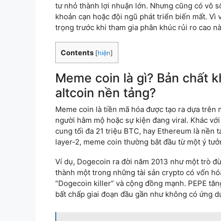
tư nhỏ thành lợi nhuận lớn. Nhưng cũng có vô 
khoản cạn hoặc đội ngũ phát triển biến mất. Vì
trọng trước khi tham gia phân khúc rủi ro cao nà
Contents
[
hiện
]
Meme coin là gì? Bản chất k
altcoin nền tảng?
Meme coin là tiền mã hóa được tạo ra dựa trên 
người hâm mộ hoặc sự kiện đang viral. Khác với
cung tối đa 21 triệu BTC, hay Ethereum là nền 
layer-2, meme coin thường bắt đầu từ một ý tưở
Ví dụ, Dogecoin ra đời năm 2013 như một trò đ
thành một trong những tài sản crypto có vốn hó
“Dogecoin killer” và cộng đồng mạnh. PEPE tă
bất chấp giai đoạn đầu gần như không có ứng dụ