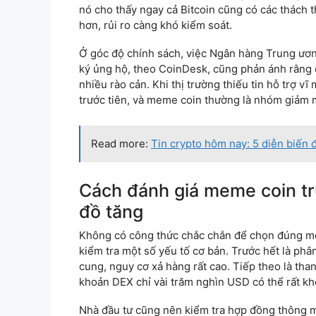
nó cho thấy ngay cả Bitcoin cũng có các thách 
hơn, rủi ro càng khó kiểm soát.
Ở góc độ chính sách, việc Ngân hàng Trung ương
ký ủng hộ, theo CoinDesk, cũng phản ánh rằng 
nhiều rào cản. Khi thị trường thiếu tin hỗ trợ vĩ
trước tiên, và meme coin thường là nhóm giảm 
Read more:
Tin crypto hôm nay: 5 diễn biến 
Cách đánh giá meme coin tr
đồ tăng
Không có công thức chắc chắn để chọn đúng me
kiểm tra một số yếu tố cơ bản. Trước hết là ph
cung, nguy cơ xả hàng rất cao. Tiếp theo là th
khoản DEX chỉ vài trăm nghìn USD có thể rất khó 
Nhà đầu tư cũng nên kiểm tra hợp đồng thông 