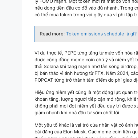
lý FOMO mạnh. Một token mới ra mắt có vốn hóa 
nếu dòng tiền đầu cơ đổ vào đủ nhanh. Trong cr
có thể mua token trong vài giây qua ví phi tập t
Read more:
Token emissions schedule là gì? 
Ví dụ thực tế, PEPE từng tăng từ mức vốn hóa rấ
được cộng đồng meme coin chú ý và niêm yết tr
thái Solana khi tăng mạnh nhờ làn sóng airdrop
bị bán tháo vì ảnh hưởng từ FTX. Năm 2024, c
POPCAT từng trở thành tâm điểm do phí giao dịc
Hiệu ứng niêm yết cũng là một động lực quan t
khoản tăng, lượng người tiếp cận mở rộng, khiế
không phải mọi đợt niêm yết đều duy trì được x
giảm nhanh khi nhà đầu tư sớm chốt lời.
Một yếu tố khác là vai trò của nhân vật có ảnh
bài đăng của Elon Musk. Các meme coin liên qua