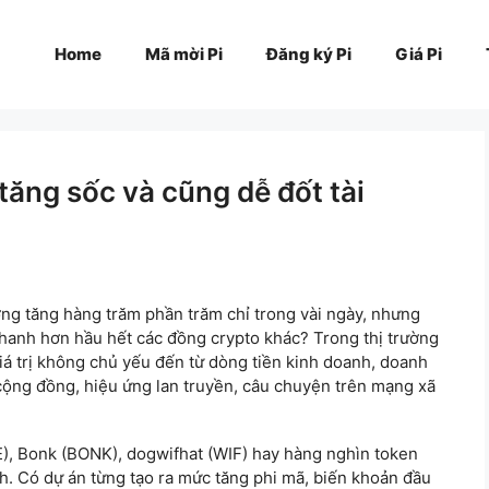
Home
Mã mời Pi
Đăng ký Pi
Giá Pi
tăng sốc và cũng dễ đốt tài
ờng tăng hàng trăm phần trăm chỉ trong vài ngày, nhưng
nhanh hơn hầu hết các đồng crypto khác? Trong thị trường
iá trị không chủ yếu đến từ dòng tiền kinh doanh, doanh
cộng đồng, hiệu ứng lan truyền, câu chuyện trên mạng xã
), Bonk (BONK), dogwifhat (WIF) hay hàng nghìn token
nh. Có dự án từng tạo ra mức tăng phi mã, biến khoản đầu