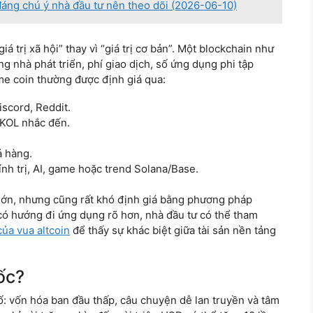
đáng chú ý nhà đầu tư nên theo dõi (2026-06-10)
 trị xã hội” thay vì “giá trị cơ bản”. Một blockchain như
 nhà phát triển, phí giao dịch, số ứng dụng phi tập
me coin thường được định giá qua:
scord, Reddit.
 KOL nhắc đến.
ả hàng.
ính trị, AI, game hoặc trend Solana/Base.
t lớn, nhưng cũng rất khó định giá bằng phương pháp
có hướng đi ứng dụng rõ hơn, nhà đầu tư có thể tham
của vua altcoin
để thấy sự khác biệt giữa tài sản nền tảng
ốc?
ố: vốn hóa ban đầu thấp, câu chuyện dễ lan truyền và tâm