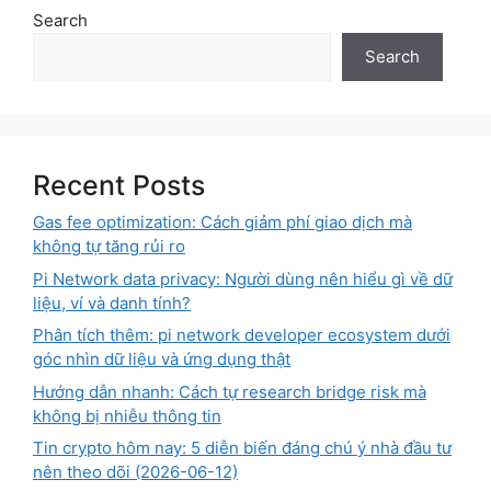
Search
Search
Recent Posts
Gas fee optimization: Cách giảm phí giao dịch mà
không tự tăng rủi ro
Pi Network data privacy: Người dùng nên hiểu gì về dữ
liệu, ví và danh tính?
Phân tích thêm: pi network developer ecosystem dưới
góc nhìn dữ liệu và ứng dụng thật
Hướng dẫn nhanh: Cách tự research bridge risk mà
không bị nhiễu thông tin
Tin crypto hôm nay: 5 diễn biến đáng chú ý nhà đầu tư
nên theo dõi (2026-06-12)