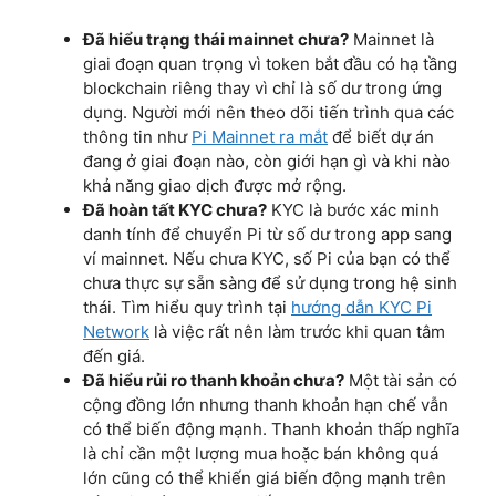
Đã hiểu trạng thái mainnet chưa?
Mainnet là
giai đoạn quan trọng vì token bắt đầu có hạ tầng
blockchain riêng thay vì chỉ là số dư trong ứng
dụng. Người mới nên theo dõi tiến trình qua các
thông tin như
Pi Mainnet ra mắt
để biết dự án
đang ở giai đoạn nào, còn giới hạn gì và khi nào
khả năng giao dịch được mở rộng.
Đã hoàn tất KYC chưa?
KYC là bước xác minh
danh tính để chuyển Pi từ số dư trong app sang
ví mainnet. Nếu chưa KYC, số Pi của bạn có thể
chưa thực sự sẵn sàng để sử dụng trong hệ sinh
thái. Tìm hiểu quy trình tại
hướng dẫn KYC Pi
Network
là việc rất nên làm trước khi quan tâm
đến giá.
Đã hiểu rủi ro thanh khoản chưa?
Một tài sản có
cộng đồng lớn nhưng thanh khoản hạn chế vẫn
có thể biến động mạnh. Thanh khoản thấp nghĩa
là chỉ cần một lượng mua hoặc bán không quá
lớn cũng có thể khiến giá biến động mạnh trên