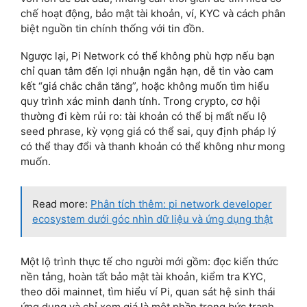
chế hoạt động, bảo mật tài khoản, ví, KYC và cách phân
biệt nguồn tin chính thống với tin đồn.
Ngược lại, Pi Network có thể không phù hợp nếu bạn
chỉ quan tâm đến lợi nhuận ngắn hạn, dễ tin vào cam
kết “giá chắc chắn tăng”, hoặc không muốn tìm hiểu
quy trình xác minh danh tính. Trong crypto, cơ hội
thường đi kèm rủi ro: tài khoản có thể bị mất nếu lộ
seed phrase, kỳ vọng giá có thể sai, quy định pháp lý
có thể thay đổi và thanh khoản có thể không như mong
muốn.
Read more:
Phân tích thêm: pi network developer
ecosystem dưới góc nhìn dữ liệu và ứng dụng thật
Một lộ trình thực tế cho người mới gồm: đọc kiến thức
nền tảng, hoàn tất bảo mật tài khoản, kiểm tra KYC,
theo dõi mainnet, tìm hiểu ví Pi, quan sát hệ sinh thái
ứng dụng và chỉ xem giá là một phần trong bức tranh