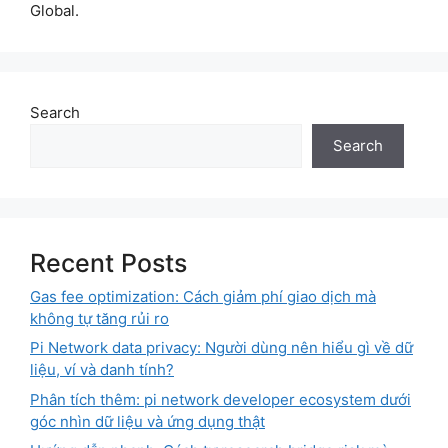
Global.
Search
Search
Recent Posts
Gas fee optimization: Cách giảm phí giao dịch mà
không tự tăng rủi ro
Pi Network data privacy: Người dùng nên hiểu gì về dữ
liệu, ví và danh tính?
Phân tích thêm: pi network developer ecosystem dưới
góc nhìn dữ liệu và ứng dụng thật