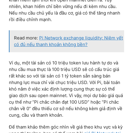
nhiên, khan hiếm chỉ bền vững nếu đi kèm nhu cầu.
Nếu nhu cầu chủ yếu là đầu cơ, giá có thể tăng nhanh
rồi điều chỉnh mạnh.
Read more:
Pi Network exchange liquidity: Niêm yết
có đủ nếu thanh khoản không bền?
Ví dụ, một tài sản có 10 triệu token lưu hành tự do và
nhu cầu mua thực là 100 triệu USD sẽ có cấu trúc giá
rất khác so với tài sản có 1 tỷ token sẵn sàng bán
nhưng lực mua chỉ vài chục triệu USD. Với Pi, bài toán
khó nằm ở việc xác định lượng cung thực sự có thể
giao dịch sau open mainnet. Vì vậy, mọi dự báo giá quá
cụ thể như “Pi chắc chắn đạt 100 USD” hoặc “Pi chắc
chắn về 0” đều thiếu cơ sở nếu không kèm giả định về
cung, cầu và thanh khoản.
Để tham khảo thêm góc nhìn về giá theo khu vực và kỳ