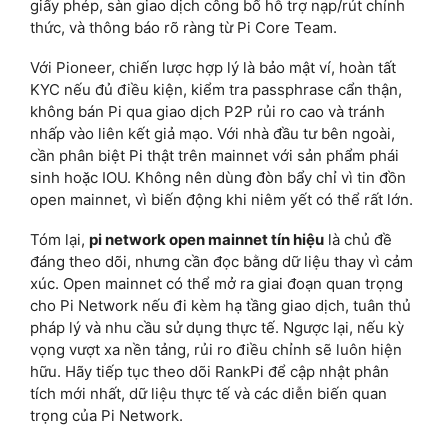
giấy phép, sàn giao dịch công bố hỗ trợ nạp/rút chính
thức, và thông báo rõ ràng từ Pi Core Team.
Với Pioneer, chiến lược hợp lý là bảo mật ví, hoàn tất
KYC nếu đủ điều kiện, kiểm tra passphrase cẩn thận,
không bán Pi qua giao dịch P2P rủi ro cao và tránh
nhấp vào liên kết giả mạo. Với nhà đầu tư bên ngoài,
cần phân biệt Pi thật trên mainnet với sản phẩm phái
sinh hoặc IOU. Không nên dùng đòn bẩy chỉ vì tin đồn
open mainnet, vì biến động khi niêm yết có thể rất lớn.
Tóm lại,
pi network open mainnet tín hiệu
là chủ đề
đáng theo dõi, nhưng cần đọc bằng dữ liệu thay vì cảm
xúc. Open mainnet có thể mở ra giai đoạn quan trọng
cho Pi Network nếu đi kèm hạ tầng giao dịch, tuân thủ
pháp lý và nhu cầu sử dụng thực tế. Ngược lại, nếu kỳ
vọng vượt xa nền tảng, rủi ro điều chỉnh sẽ luôn hiện
hữu. Hãy tiếp tục theo dõi RankPi để cập nhật phân
tích mới nhất, dữ liệu thực tế và các diễn biến quan
trọng của Pi Network.