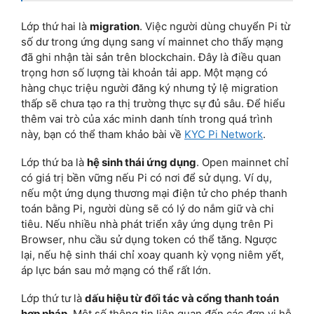
Lớp thứ hai là
migration
. Việc người dùng chuyển Pi từ
số dư trong ứng dụng sang ví mainnet cho thấy mạng
đã ghi nhận tài sản trên blockchain. Đây là điều quan
trọng hơn số lượng tài khoản tải app. Một mạng có
hàng chục triệu người đăng ký nhưng tỷ lệ migration
thấp sẽ chưa tạo ra thị trường thực sự đủ sâu. Để hiểu
thêm vai trò của xác minh danh tính trong quá trình
này, bạn có thể tham khảo bài về
KYC Pi Network
.
Lớp thứ ba là
hệ sinh thái ứng dụng
. Open mainnet chỉ
có giá trị bền vững nếu Pi có nơi để sử dụng. Ví dụ,
nếu một ứng dụng thương mại điện tử cho phép thanh
toán bằng Pi, người dùng sẽ có lý do nắm giữ và chi
tiêu. Nếu nhiều nhà phát triển xây ứng dụng trên Pi
Browser, nhu cầu sử dụng token có thể tăng. Ngược
lại, nếu hệ sinh thái chỉ xoay quanh kỳ vọng niêm yết,
áp lực bán sau mở mạng có thể rất lớn.
Lớp thứ tư là
dấu hiệu từ đối tác và cổng thanh toán
hợp pháp
. Một số thông tin liên quan đến các đơn vị hỗ