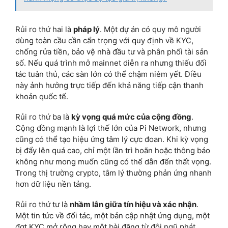
Rủi ro thứ hai là
pháp lý
. Một dự án có quy mô người
dùng toàn cầu cần cẩn trọng với quy định về KYC,
chống rửa tiền, bảo vệ nhà đầu tư và phân phối tài sản
số. Nếu quá trình mở mainnet diễn ra nhưng thiếu đối
tác tuân thủ, các sàn lớn có thể chậm niêm yết. Điều
này ảnh hưởng trực tiếp đến khả năng tiếp cận thanh
khoản quốc tế.
Rủi ro thứ ba là
kỳ vọng quá mức của cộng đồng
.
Cộng đồng mạnh là lợi thế lớn của Pi Network, nhưng
cũng có thể tạo hiệu ứng tâm lý cực đoan. Khi kỳ vọng
bị đẩy lên quá cao, chỉ một lần trì hoãn hoặc thông báo
không như mong muốn cũng có thể dẫn đến thất vọng.
Trong thị trường crypto, tâm lý thường phản ứng nhanh
hơn dữ liệu nền tảng.
Rủi ro thứ tư là
nhầm lẫn giữa tín hiệu và xác nhận
.
Một tin tức về đối tác, một bản cập nhật ứng dụng, một
đợt KYC mở rộng hay một bài đăng từ đội ngũ phát