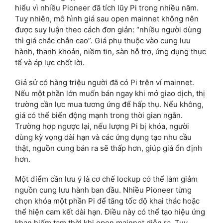
hiểu vì nhiều Pioneer đã tích lũy Pi trong nhiều năm.
Tuy nhiên, mô hình giá sau open mainnet không nên
được suy luận theo cách đơn giản: “nhiều người dùng
thì giá chắc chắn cao”. Giá phụ thuộc vào cung lưu
hành, thanh khoản, niềm tin, sàn hỗ trợ, ứng dụng thực
tế và áp lực chốt lời.
Giả sử có hàng triệu người đã có Pi trên ví mainnet.
Nếu một phần lớn muốn bán ngay khi mở giao dịch, thị
trường cần lực mua tương ứng để hấp thụ. Nếu không,
giá có thể biến động mạnh trong thời gian ngắn.
Trường hợp ngược lại, nếu lượng Pi bị khóa, người
dùng kỳ vọng dài hạn và các ứng dụng tạo nhu cầu
thật, nguồn cung bán ra sẽ thấp hơn, giúp giá ổn định
hơn.
Một điểm cần lưu ý là cơ chế lockup có thể làm giảm
nguồn cung lưu hành ban đầu. Nhiều Pioneer từng
chọn khóa một phần Pi để tăng tốc độ khai thác hoặc
thể hiện cam kết dài hạn. Điều này có thể tạo hiệu ứng
khan hiếm tạm thời khi open mainnet diễn ra. Tuy