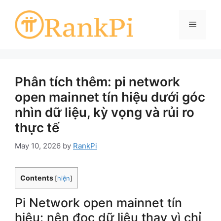
Skip
to
Menu
content
Phân tích thêm: pi network
open mainnet tín hiệu dưới góc
nhìn dữ liệu, kỳ vọng và rủi ro
thực tế
May 10, 2026
by
RankPi
Contents
[
hiện
]
Pi Network open mainnet tín
hiệu: nên đọc dữ liệu thay vì chỉ