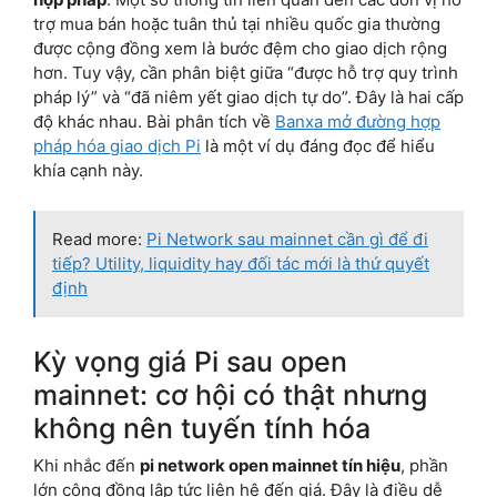
trợ mua bán hoặc tuân thủ tại nhiều quốc gia thường
được cộng đồng xem là bước đệm cho giao dịch rộng
hơn. Tuy vậy, cần phân biệt giữa “được hỗ trợ quy trình
pháp lý” và “đã niêm yết giao dịch tự do”. Đây là hai cấp
độ khác nhau. Bài phân tích về
Banxa mở đường hợp
pháp hóa giao dịch Pi
là một ví dụ đáng đọc để hiểu
khía cạnh này.
Read more:
Pi Network sau mainnet cần gì để đi
tiếp? Utility, liquidity hay đối tác mới là thứ quyết
định
Kỳ vọng giá Pi sau open
mainnet: cơ hội có thật nhưng
không nên tuyến tính hóa
Khi nhắc đến
pi network open mainnet tín hiệu
, phần
lớn cộng đồng lập tức liên hệ đến giá. Đây là điều dễ