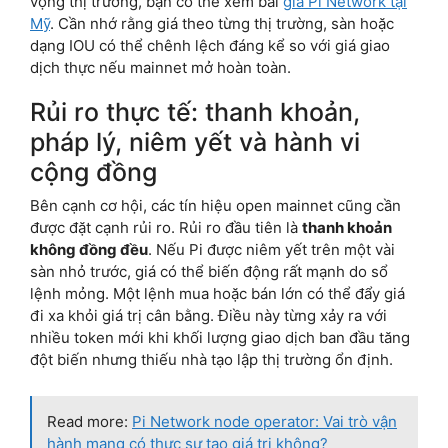
vọng thị trường, bạn có thể xem bài
giá Pi Network tại
Mỹ
. Cần nhớ rằng giá theo từng thị trường, sàn hoặc
dạng IOU có thể chênh lệch đáng kể so với giá giao
dịch thực nếu mainnet mở hoàn toàn.
Rủi ro thực tế: thanh khoản,
pháp lý, niêm yết và hành vi
cộng đồng
Bên cạnh cơ hội, các tín hiệu open mainnet cũng cần
được đặt cạnh rủi ro. Rủi ro đầu tiên là
thanh khoản
không đồng đều
. Nếu Pi được niêm yết trên một vài
sàn nhỏ trước, giá có thể biến động rất mạnh do sổ
lệnh mỏng. Một lệnh mua hoặc bán lớn có thể đẩy giá
đi xa khỏi giá trị cân bằng. Điều này từng xảy ra với
nhiều token mới khi khối lượng giao dịch ban đầu tăng
đột biến nhưng thiếu nhà tạo lập thị trường ổn định.
Read more:
Pi Network node operator: Vai trò vận
hành mạng có thực sự tạo giá trị không?