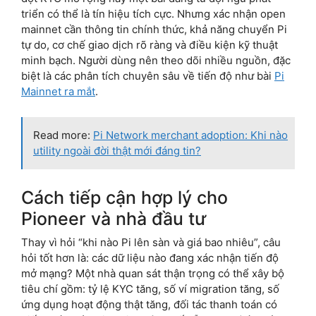
triển có thể là tín hiệu tích cực. Nhưng xác nhận open
mainnet cần thông tin chính thức, khả năng chuyển Pi
tự do, cơ chế giao dịch rõ ràng và điều kiện kỹ thuật
minh bạch. Người dùng nên theo dõi nhiều nguồn, đặc
biệt là các phân tích chuyên sâu về tiến độ như bài
Pi
Mainnet ra mắt
.
Read more:
Pi Network merchant adoption: Khi nào
utility ngoài đời thật mới đáng tin?
Cách tiếp cận hợp lý cho
Pioneer và nhà đầu tư
Thay vì hỏi “khi nào Pi lên sàn và giá bao nhiêu”, câu
hỏi tốt hơn là: các dữ liệu nào đang xác nhận tiến độ
mở mạng? Một nhà quan sát thận trọng có thể xây bộ
tiêu chí gồm: tỷ lệ KYC tăng, số ví migration tăng, số
ứng dụng hoạt động thật tăng, đối tác thanh toán có