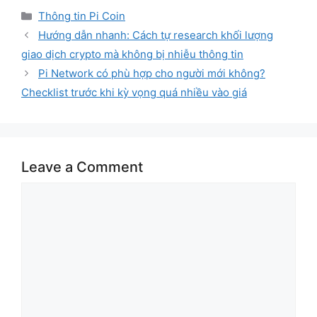
Categories
Thông tin Pi Coin
Hướng dẫn nhanh: Cách tự research khối lượng
giao dịch crypto mà không bị nhiễu thông tin
Pi Network có phù hợp cho người mới không?
Checklist trước khi kỳ vọng quá nhiều vào giá
Leave a Comment
Comment