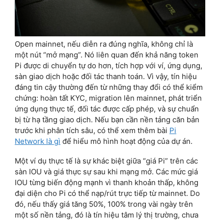
Open mainnet, nếu diễn ra đúng nghĩa, không chỉ là
một nút “mở mạng”. Nó liên quan đến khả năng token
Pi được di chuyển tự do hơn, tích hợp với ví, ứng dụng,
sàn giao dịch hoặc đối tác thanh toán. Vì vậy, tín hiệu
đáng tin cậy thường đến từ những thay đổi có thể kiểm
chứng: hoàn tất KYC, migration lên mainnet, phát triển
ứng dụng thực tế, đối tác được cấp phép, và sự chuẩn
bị từ hạ tầng giao dịch. Nếu bạn cần nền tảng căn bản
trước khi phân tích sâu, có thể xem thêm bài
Pi
Network là gì
để hiểu mô hình hoạt động của dự án.
Một ví dụ thực tế là sự khác biệt giữa “giá Pi” trên các
sàn IOU và giá thực sự sau khi mạng mở. Các mức giá
IOU từng biến động mạnh vì thanh khoản thấp, không
đại diện cho Pi có thể nạp/rút trực tiếp từ mainnet. Do
đó, nếu thấy giá tăng 50%, 100% trong vài ngày trên
một số nền tảng, đó là tín hiệu tâm lý thị trường, chưa