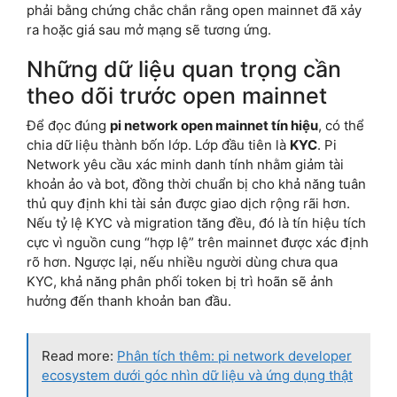
phải bằng chứng chắc chắn rằng open mainnet đã xảy
ra hoặc giá sau mở mạng sẽ tương ứng.
Những dữ liệu quan trọng cần
theo dõi trước open mainnet
Để đọc đúng
pi network open mainnet tín hiệu
, có thể
chia dữ liệu thành bốn lớp. Lớp đầu tiên là
KYC
. Pi
Network yêu cầu xác minh danh tính nhằm giảm tài
khoản ảo và bot, đồng thời chuẩn bị cho khả năng tuân
thủ quy định khi tài sản được giao dịch rộng rãi hơn.
Nếu tỷ lệ KYC và migration tăng đều, đó là tín hiệu tích
cực vì nguồn cung “hợp lệ” trên mainnet được xác định
rõ hơn. Ngược lại, nếu nhiều người dùng chưa qua
KYC, khả năng phân phối token bị trì hoãn sẽ ảnh
hưởng đến thanh khoản ban đầu.
Read more:
Phân tích thêm: pi network developer
ecosystem dưới góc nhìn dữ liệu và ứng dụng thật