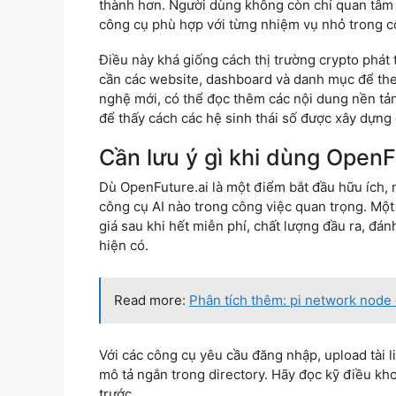
thành hơn. Người dùng không còn chỉ quan tâm đ
công cụ phù hợp với từng nhiệm vụ nhỏ trong c
Điều này khá giống cách thị trường crypto phát t
cần các website, dashboard và danh mục để the
nghệ mới, có thể đọc thêm các nội dung nền t
để thấy cách các hệ sinh thái số được xây dựng
Cần lưu ý gì khi dùng OpenF
Dù OpenFuture.ai là một điểm bắt đầu hữu ích, 
công cụ AI nào trong công việc quan trọng. Một
giá sau khi hết miễn phí, chất lượng đầu ra, đán
hiện có.
Read more:
Phân tích thêm: pi network node o
Với các công cụ yêu cầu đăng nhập, upload tài l
mô tả ngắn trong directory. Hãy đọc kỹ điều k
trước.