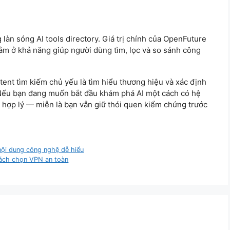
làn sóng AI tools directory. Giá trị chính của OpenFuture
ằm ở khả năng giúp người dùng tìm, lọc và so sánh công
ntent tìm kiếm chủ yếu là tìm hiểu thương hiệu và xác định
Nếu bạn đang muốn bắt đầu khám phá AI một cách có hệ
 hợp lý — miễn là bạn vẫn giữ thói quen kiểm chứng trước
nội dung công nghệ dễ hiểu
ách chọn VPN an toàn