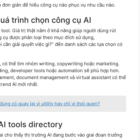
 đơn giản để hiểu công cụ nào phục vụ nhu cầu nào.
uá trình chọn công cụ AI
 tool. Giá trị thật nằm ở khả năng giúp người dùng rút
g cụ được phân loại theo mục đích sử dụng,
i cần giải quyết việc gì?” đến danh sách các lựa chọn có
, có thể tìm nhóm writing, copywriting hoặc marketing.
ding, developer tools hoặc automation sẽ phù hợp hơn.
ement, document management và virtual assistant có thể
 trend AI mới nhất.
ng có quay lại vì utility hay chỉ vì thói quen?
I tools directory
i cho thấy thị trường AI đang bước vào giai đoạn trưởng