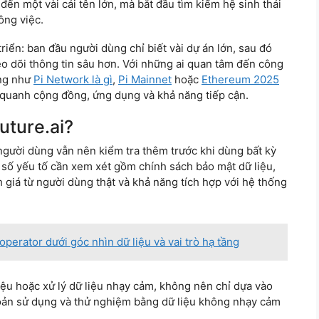
ến một vài cái tên lớn, mà bắt đầu tìm kiếm hệ sinh thái
ông việc.
riển: ban đầu người dùng chỉ biết vài dự án lớn, sau đó
o dõi thông tin sâu hơn. Với những ai quan tâm đến công
ảng như
Pi Network là gì
,
Pi Mainnet
hoặc
Ethereum 2025
 quanh cộng đồng, ứng dụng và khả năng tiếp cận.
uture.ai?
người dùng vẫn nên kiểm tra thêm trước khi dùng bất kỳ
 số yếu tố cần xem xét gồm chính sách bảo mật dữ liệu,
h giá từ người dùng thật và khả năng tích hợp với hệ thống
perator dưới góc nhìn dữ liệu và vai trò hạ tầng
iệu hoặc xử lý dữ liệu nhạy cảm, không nên chỉ dựa vào
hoản sử dụng và thử nghiệm bằng dữ liệu không nhạy cảm