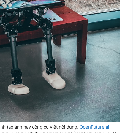
ình tạo ảnh hay công cụ viết nội dung,
OpenFuture.ai