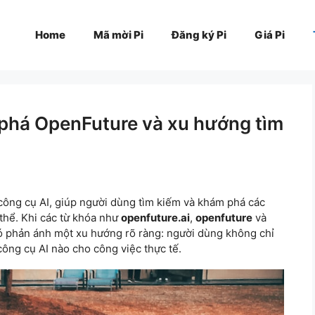
Home
Mã mời Pi
Đăng ký Pi
Giá Pi
 phá OpenFuture và xu hướng tìm
ông cụ AI, giúp người dùng tìm kiếm và khám phá các
 thể. Khi các từ khóa như
openfuture.ai
,
openfuture
và
ó phản ánh một xu hướng rõ ràng: người dùng không chỉ
công cụ AI nào cho công việc thực tế.