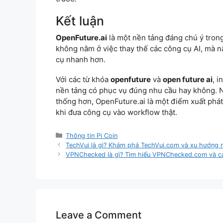
Kết luận
OpenFuture.ai
là một nền tảng đáng chú ý trong 
không nằm ở việc thay thế các công cụ AI, mà n
cụ nhanh hơn.
Với các từ khóa
openfuture
và
open future ai
, i
nền tảng có phục vụ đúng nhu cầu hay không. 
thống hơn, OpenFuture.ai là một điểm xuất phát
khi đưa công cụ vào workflow thật.
Categories
Thông tin Pi Coin
TechVui là gì? Khám phá TechVui.com và xu hướng 
VPNChecked là gì? Tìm hiểu VPNChecked.com và c
Leave a Comment