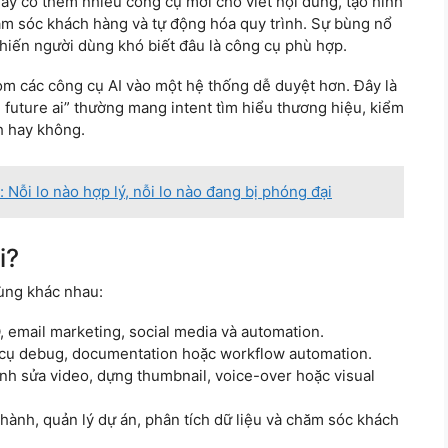
gày có thêm nhiều công cụ mới cho viết nội dung, tạo hình
chăm sóc khách hàng và tự động hóa quy trình. Sự bùng nổ
khiến người dùng khó biết đâu là công cụ phù hợp.
om các công cụ AI vào một hệ thống dễ duyệt hơn. Đây là
future ai” thường mang intent tìm hiểu thương hiệu, kiểm
h hay không.
 Nỗi lo nào hợp lý, nỗi lo nào đang bị phóng đại
i?
ùng khác nhau:
, email marketing, social media và automation.
g cụ debug, documentation hoặc workflow automation.
ỉnh sửa video, dựng thumbnail, voice-over hoặc visual
 hành, quản lý dự án, phân tích dữ liệu và chăm sóc khách