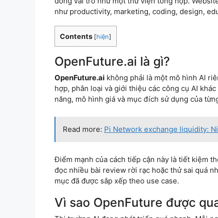
đóng vai trò như một thư viện tổng hợp. Websi
như productivity, marketing, coding, design, ed
Contents
[
hiện
]
OpenFuture.ai là gì?
OpenFuture.ai
không phải là một mô hình AI riên
hợp, phân loại và giới thiệu các công cụ AI kh
năng, mô hình giá và mục đích sử dụng của từng
Read more:
Pi Network exchange liquidity: 
Điểm mạnh của cách tiếp cận này là tiết kiệm th
đọc nhiều bài review rời rạc hoặc thử sai quá 
mục đã được sắp xếp theo use case.
Vì sao OpenFuture được qu