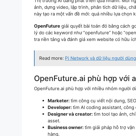
Thị trường AI đang phát triển quá nhanh. Mỗi n
ảnh, dựng video, lập trình, phân tích dữ liệu, 
này tạo ra một vấn đề mới: quá nhiều lựa chọn 
OpenFuture
giải quyết bài toán đó bằng cách g
lý do các keyword như “openfuture” hoặc “open 
tra nền tảng và đánh giá xem website có hữu íc
Read more:
Pi Network và dữ liệu người dùng:
OpenFuture.ai phù hợp với a
OpenFuture.ai phù hợp với nhiều nhóm người d
Marketer:
tìm công cụ viết nội dung, SEO
Developer:
tìm AI coding assistant, côn
Designer và creator:
tìm tool tạo ảnh, ch
asset.
Business owner:
tìm giải pháp hỗ trợ vận
hàng.