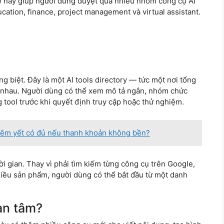
te này giúp người dùng duyệt qua nhiều nhóm công cụ AI
ucation, finance, project management và virtual assistant.
g biệt. Đây là một AI tools directory — tức một nơi tổng
ác nhau. Người dùng có thể xem mô tả ngắn, nhóm chức
 tool trước khi quyết định truy cập hoặc thử nghiệm.
Niêm yết có đủ nếu thanh khoản không bền?
ời gian. Thay vì phải tìm kiếm từng công cụ trên Google,
nhiều sản phẩm, người dùng có thể bắt đầu từ một danh
an tâm?