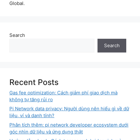
Global.
Search
Search
Recent Posts
Gas fee optimization: Cách giảm phí giao dịch mà
không tự tăng rủi ro
Pi Network data privacy: Người dùng nên hiểu gì về dữ
liệu, ví và danh tính?
Phân tích thêm: pi network developer ecosystem dưới
góc nhìn dữ liệu và ứng dụng thật