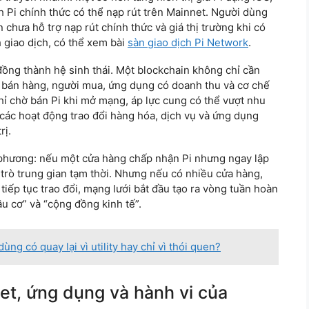
 Pi chính thức có thể nạp rút trên Mainnet. Người dùng
n chưa hỗ trợ nạp rút chính thức và giá thị trường khi có
 giao dịch, có thể xem bài
sàn giao dịch Pi Network
.
ồng thành hệ sinh thái. Một blockchain không chỉ cần
à bán hàng, người mua, ứng dụng có doanh thu và cơ chế
ỉ chờ bán Pi khi mở mạng, áp lực cung có thể vượt nhu
các hoạt động trao đổi hàng hóa, dịch vụ và ứng dụng
rị.
ịa phương: nếu một cửa hàng chấp nhận Pi nhưng ngay lập
i trò trung gian tạm thời. Nhưng nếu có nhiều cửa hàng,
tiếp tục trao đổi, mạng lưới bắt đầu tạo ra vòng tuần hoàn
ầu cơ” và “cộng đồng kinh tế”.
ng có quay lại vì utility hay chỉ vì thói quen?
net, ứng dụng và hành vi của