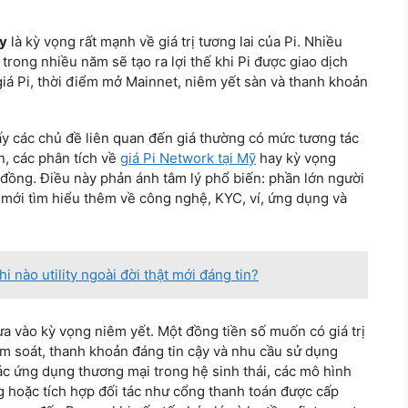
y
là kỳ vọng rất mạnh về giá trị tương lai của Pi. Nhiều
 trong nhiều năm sẽ tạo ra lợi thế khi Pi được giao dịch
 giá Pi, thời điểm mở Mainnet, niêm yết sàn và thanh khoản
ấy các chủ đề liên quan đến giá thường có mức tương tác
n, các phân tích về
giá Pi Network tại Mỹ
hay kỳ vọng
đồng. Điều này phản ánh tâm lý phổ biến: phần lớn người
đó mới tìm hiểu thêm về công nghệ, KYC, ví, ứng dụng và
 nào utility ngoài đời thật mới đáng tin?
dựa vào kỳ vọng niêm yết. Một đồng tiền số muốn có giá trị
ểm soát, thanh khoản đáng tin cậy và nhu cầu sử dụng
các ứng dụng thương mại trong hệ sinh thái, các mô hình
 hoặc tích hợp đối tác như cổng thanh toán được cấp