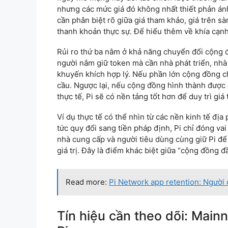
nhưng các mức giá đó không nhất thiết phản ánh
cần phân biệt rõ giữa giá tham khảo, giá trên sà
thanh khoản thực sự. Để hiểu thêm về khía cạnh
Rủi ro thứ ba nằm ở khả năng chuyển đổi cộng đ
người nắm giữ token mà cần nhà phát triển, nh
khuyến khích hợp lý. Nếu phần lớn cộng đồng ch
cầu. Ngược lại, nếu cộng đồng hình thành được 
thực tế, Pi sẽ có nền tảng tốt hơn để duy trì giá t
Ví dụ thực tế có thể nhìn từ các nền kinh tế đ
tức quy đổi sang tiền pháp định, Pi chỉ đóng va
nhà cung cấp và người tiêu dùng cùng giữ Pi để 
giá trị. Đây là điểm khác biệt giữa “cộng đồng đ
Read more:
Pi Network app retention: Người dù
Tín hiệu cần theo dõi: Main