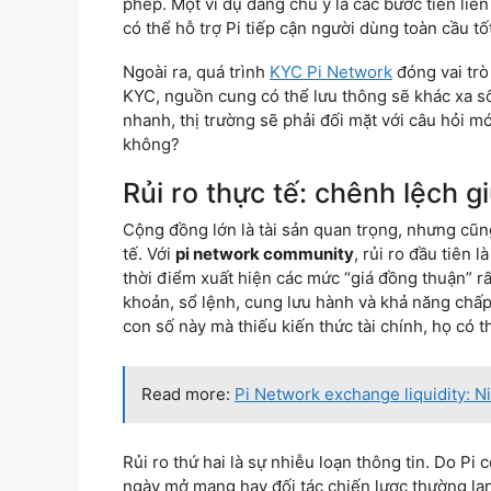
phép. Một ví dụ đáng chú ý là các bước tiến liên
có thể hỗ trợ Pi tiếp cận người dùng toàn cầu tố
Ngoài ra, quá trình
KYC Pi Network
đóng vai trò
KYC, nguồn cung có thể lưu thông sẽ khác xa số 
nhanh, thị trường sẽ phải đối mặt với câu hỏi m
không?
Rủi ro thực tế: chênh lệch gi
Cộng đồng lớn là tài sản quan trọng, nhưng cũng
tế. Với
pi network community
, rủi ro đầu tiên 
thời điểm xuất hiện các mức “giá đồng thuận” rất
khoản, sổ lệnh, cung lưu hành và khả năng chấp 
con số này mà thiếu kiến thức tài chính, họ có t
Read more:
Pi Network exchange liquidity: 
Rủi ro thứ hai là sự nhiễu loạn thông tin. Do Pi 
ngày mở mạng hay đối tác chiến lược thường lan