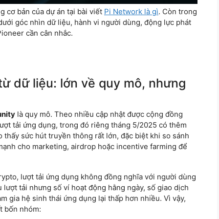
g cơ bản của dự án tại bài viết
Pi Network là gì
. Còn trong
dưới góc nhìn dữ liệu, hành vi người dùng, động lực phát
 Pioneer cần cân nhắc.
ừ dữ liệu: lớn về quy mô, nhưng
nity
là quy mô. Theo nhiều cập nhật được cộng đồng
lượt tải ứng dụng, trong đó riêng tháng 5/2025 có thêm
thấy sức hút truyền thông rất lớn, đặc biệt khi so sánh
 mạnh cho marketing, airdrop hoặc incentive farming để
crypto, lượt tải ứng dụng không đồng nghĩa với người dùng
u lượt tải nhưng số ví hoạt động hằng ngày, số giao dịch
m gia hệ sinh thái ứng dụng lại thấp hơn nhiều. Vì vậy,
ất bốn nhóm: