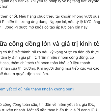
 quan đến Banxa, khi yếu tố pháp lý và hạ tầng fiat-crypto
t hơn.
 then chốt. Nếu hàng chục triệu tài khoản không vượt qua
Pi hiển thị trong ứng dụng. Ngược lại, nếu tỷ lệ KYC tăng
ới: lượng Pi được mở khóa có tạo áp lực bán lớn hay
ữa cộng đồng lớn và giá trị kinh tế
 có thể trở thành rủi ro nếu kỳ vọng vượt xa tiến độ thực
là tâm lý định giá phi lý. Trên nhiều nhóm cộng đồng, có
 cao, thậm chí tách rời hoàn toàn khỏi dữ liệu thanh
nhận của thị trường. Khi người dùng mới tiếp xúc với các
hể đưa ra quyết định sai lầm.
Niêm yết có đủ nếu thanh khoản không bền?
có cộng đồng toàn cầu, tin đồn về niêm yết sàn, giá IOU,
 truyền nhanh. Một số nền tảng hiển thị giá Pi dạng IOU,