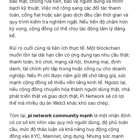
bảo mật, chống rửa tiền, bảo vệ người dùng và minh
bạch kỹ thuật. Việc mở rộng sang các đối tác thanh
toán, cổng fiat hoặc sàn giao dịch đều cần thời gian và
quy trình kiểm tra nghiêm ngặt. Nếu tiến độ chậm hơn
kỳ vọng, cộng đồng có thể chịu tác động tâm lý đáng
kể.
Rủi ro cuối cùng là tiện ích thực tế. Một blockchain
muốn tồn tại dài hạn cần có ứng dụng tạo nhu cầu thật:
thanh toán, trò chơi, mạng xã hội, thương mại, định
danh, tài chính phi tập trung hoặc công cụ cho doanh
nghiệp. Nếu Pi chỉ được nắm giữ để chờ tăng giá, sức
mạnh cộng đồng sẽ thiếu nền tảng kinh tế. Ngược lại,
nếu cộng đồng chuyển hóa thành người dùng thật, nhà
phát triển thật và giao dịch thật, Pi Network sẽ có lợi
thế mà nhiều dự án Web3 khác khó sao chép.
Tóm lại,
pi network community mạnh
là một nhận định
có cơ sở khi nhìn vào quy mô người dùng, độ phủ toàn
cầu, mức độ thảo luận và khả năng huy động cộng
đồng vào KYC, Mainnet, ứng dụng. Nhưng sức mạnh