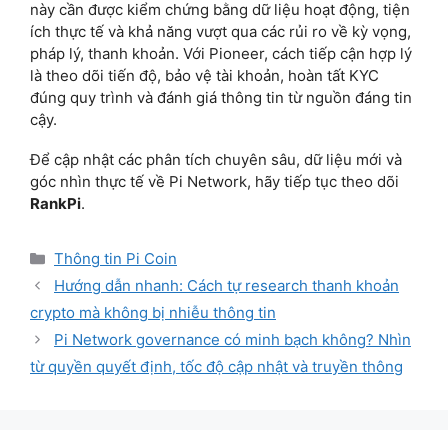
này cần được kiểm chứng bằng dữ liệu hoạt động, tiện
ích thực tế và khả năng vượt qua các rủi ro về kỳ vọng,
pháp lý, thanh khoản. Với Pioneer, cách tiếp cận hợp lý
là theo dõi tiến độ, bảo vệ tài khoản, hoàn tất KYC
đúng quy trình và đánh giá thông tin từ nguồn đáng tin
cậy.
Để cập nhật các phân tích chuyên sâu, dữ liệu mới và
góc nhìn thực tế về Pi Network, hãy tiếp tục theo dõi
RankPi
.
Categories
Thông tin Pi Coin
Hướng dẫn nhanh: Cách tự research thanh khoản
crypto mà không bị nhiễu thông tin
Pi Network governance có minh bạch không? Nhìn
từ quyền quyết định, tốc độ cập nhật và truyền thông