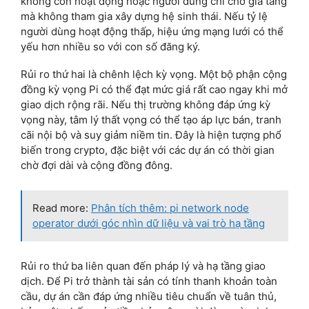
không còn hoạt động hoặc người dùng chỉ chờ giá tăng
mà không tham gia xây dựng hệ sinh thái. Nếu tỷ lệ
người dùng hoạt động thấp, hiệu ứng mạng lưới có thể
yếu hơn nhiều so với con số đăng ký.
Rủi ro thứ hai là chênh lệch kỳ vọng. Một bộ phận cộng
đồng kỳ vọng Pi có thể đạt mức giá rất cao ngay khi mở
giao dịch rộng rãi. Nếu thị trường không đáp ứng kỳ
vọng này, tâm lý thất vọng có thể tạo áp lực bán, tranh
cãi nội bộ và suy giảm niềm tin. Đây là hiện tượng phổ
biến trong crypto, đặc biệt với các dự án có thời gian
chờ đợi dài và cộng đồng đông.
Read more:
Phân tích thêm: pi network node
operator dưới góc nhìn dữ liệu và vai trò hạ tầng
Rủi ro thứ ba liên quan đến pháp lý và hạ tầng giao
dịch. Để Pi trở thành tài sản có tính thanh khoản toàn
cầu, dự án cần đáp ứng nhiều tiêu chuẩn về tuân thủ,