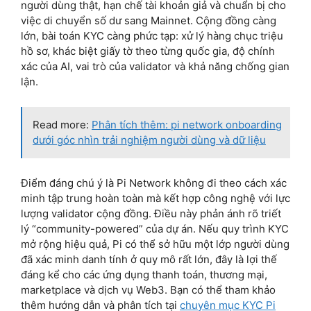
người dùng thật, hạn chế tài khoản giả và chuẩn bị cho
việc di chuyển số dư sang Mainnet. Cộng đồng càng
lớn, bài toán KYC càng phức tạp: xử lý hàng chục triệu
hồ sơ, khác biệt giấy tờ theo từng quốc gia, độ chính
xác của AI, vai trò của validator và khả năng chống gian
lận.
Read more:
Phân tích thêm: pi network onboarding
dưới góc nhìn trải nghiệm người dùng và dữ liệu
Điểm đáng chú ý là Pi Network không đi theo cách xác
minh tập trung hoàn toàn mà kết hợp công nghệ với lực
lượng validator cộng đồng. Điều này phản ánh rõ triết
lý “community-powered” của dự án. Nếu quy trình KYC
mở rộng hiệu quả, Pi có thể sở hữu một lớp người dùng
đã xác minh danh tính ở quy mô rất lớn, đây là lợi thế
đáng kể cho các ứng dụng thanh toán, thương mại,
marketplace và dịch vụ Web3. Bạn có thể tham khảo
thêm hướng dẫn và phân tích tại
chuyên mục KYC Pi