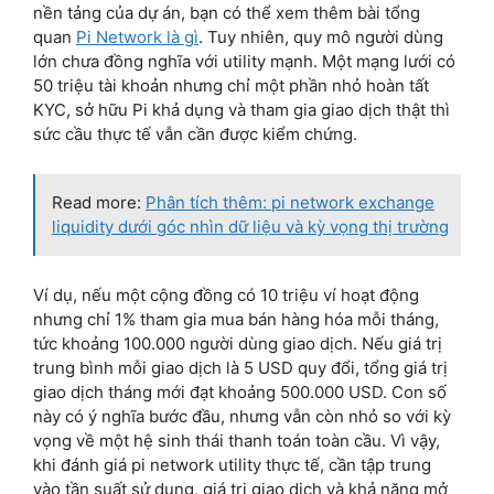
nền tảng của dự án, bạn có thể xem thêm bài tổng
quan
Pi Network là gì
. Tuy nhiên, quy mô người dùng
lớn chưa đồng nghĩa với utility mạnh. Một mạng lưới có
50 triệu tài khoản nhưng chỉ một phần nhỏ hoàn tất
KYC, sở hữu Pi khả dụng và tham gia giao dịch thật thì
sức cầu thực tế vẫn cần được kiểm chứng.
Read more:
Phân tích thêm: pi network exchange
liquidity dưới góc nhìn dữ liệu và kỳ vọng thị trường
Ví dụ, nếu một cộng đồng có 10 triệu ví hoạt động
nhưng chỉ 1% tham gia mua bán hàng hóa mỗi tháng,
tức khoảng 100.000 người dùng giao dịch. Nếu giá trị
trung bình mỗi giao dịch là 5 USD quy đổi, tổng giá trị
giao dịch tháng mới đạt khoảng 500.000 USD. Con số
này có ý nghĩa bước đầu, nhưng vẫn còn nhỏ so với kỳ
vọng về một hệ sinh thái thanh toán toàn cầu. Vì vậy,
khi đánh giá pi network utility thực tế, cần tập trung
vào tần suất sử dụng, giá trị giao dịch và khả năng mở