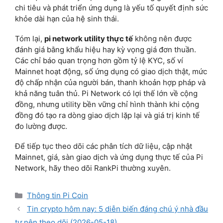
chi tiêu và phát triển ứng dụng là yếu tố quyết định sức
khỏe dài hạn của hệ sinh thái.
Tóm lại,
pi network utility thực tế
không nên được
đánh giá bằng khẩu hiệu hay kỳ vọng giá đơn thuần.
Các chỉ báo quan trọng hơn gồm tỷ lệ KYC, số ví
Mainnet hoạt động, số ứng dụng có giao dịch thật, mức
độ chấp nhận của người bán, thanh khoản hợp pháp và
khả năng tuân thủ. Pi Network có lợi thế lớn về cộng
đồng, nhưng utility bền vững chỉ hình thành khi cộng
đồng đó tạo ra dòng giao dịch lặp lại và giá trị kinh tế
đo lường được.
Để tiếp tục theo dõi các phân tích dữ liệu, cập nhật
Mainnet, giá, sàn giao dịch và ứng dụng thực tế của Pi
Network, hãy theo dõi RankPi thường xuyên.
Categories
Thông tin Pi Coin
Tin crypto hôm nay: 5 diễn biến đáng chú ý nhà đầu
tư nên theo dõi (2026-05-18)