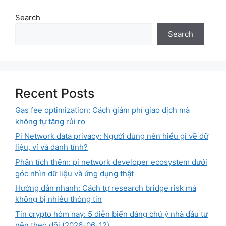
Search
Search
Recent Posts
Gas fee optimization: Cách giảm phí giao dịch mà
không tự tăng rủi ro
Pi Network data privacy: Người dùng nên hiểu gì về dữ
liệu, ví và danh tính?
Phân tích thêm: pi network developer ecosystem dưới
góc nhìn dữ liệu và ứng dụng thật
Hướng dẫn nhanh: Cách tự research bridge risk mà
không bị nhiễu thông tin
Tin crypto hôm nay: 5 diễn biến đáng chú ý nhà đầu tư
nên theo dõi (2026-06-12)