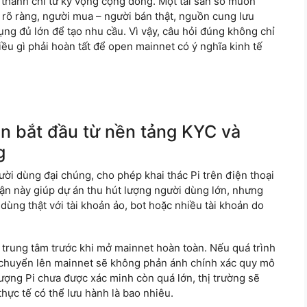
h thành chỉ từ kỳ vọng cộng đồng. Một tài sản số muốn
 rõ ràng, người mua – người bán thật, nguồn cung lưu
ng đủ lớn để tạo nhu cầu. Vì vậy, câu hỏi đúng không chỉ
iều gì phải hoàn tất để open mainnet có ý nghĩa kinh tế
n bắt đầu từ nền tảng KYC và
g
ời dùng đại chúng, cho phép khai thác Pi trên điện thoại
ận này giúp dự án thu hút lượng người dùng lớn, nhưng
dùng thật với tài khoản ảo, bot hoặc nhiều tài khoản do
 trung tâm trước khi mở mainnet hoàn toàn. Nếu quá trình
 chuyển lên mainnet sẽ không phản ánh chính xác quy mô
 lượng Pi chưa được xác minh còn quá lớn, thị trường sẽ
thực tế có thể lưu hành là bao nhiêu.