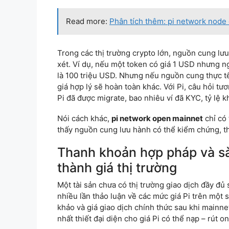
Read more:
Phân tích thêm: pi network node o
Trong các thị trường crypto lớn, nguồn cung lư
xét. Ví dụ, nếu một token có giá 1 USD nhưng ng
là 100 triệu USD. Nhưng nếu nguồn cung thực tế 
giá hợp lý sẽ hoàn toàn khác. Với Pi, câu hỏi tư
Pi đã được migrate, bao nhiêu ví đã KYC, tỷ lệ k
Nói cách khác,
pi network open mainnet
chỉ có 
thấy nguồn cung lưu hành có thể kiểm chứng, th
Thanh khoản hợp pháp và sàn
thành giá thị trường
Một tài sản chưa có thị trường giao dịch đầy đủ 
nhiều lần thảo luận về các mức giá Pi trên một 
khảo và giá giao dịch chính thức sau khi mainn
nhất thiết đại diện cho giá Pi có thể nạp – rút o