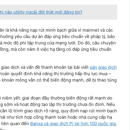
 nào utility ngoài đời thật mới đáng tin?
cần là khả năng nạp rút minh bạch giữa ví mainnet và các
thường yêu cầu dự án đáp ứng tiêu chuẩn về pháp lý, bảo
 và mức độ phi tập trung của mạng lưới. Do đó, câu chuyện
đồng, mà còn nằm ở việc hạ tầng có đáp ứng tiêu chuẩn
iao dịch và vấn đề thanh khoản tại bài viết
sàn giao dịch
khoản quyết định khả năng thị trường hấp thụ lực mua –
 khoản mỏng vẫn có thể biến động mạnh, dễ bị thao túng
khi niêm yết: giai đoạn đầu thường biến động rất mạnh do
g sớm và hoạt động tạo lập thị trường chưa ổn định. Nếu
cần lộ trình giao dịch rõ ràng, quy định nạp rút minh bạch
thái như tích hợp cổng thanh toán hoặc nhà cung cấp hạ
 liên quan đến
Banxa và giao dịch Pi tại hơn 100 quốc gia
,
ày.