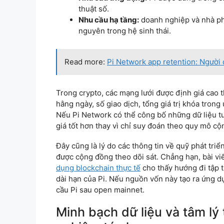
thuật số.
Nhu cầu hạ tầng:
doanh nghiệp và nhà phát
nguyên trong hệ sinh thái.
Read more:
Pi Network app retention: Người dù
Trong crypto, các mạng lưới được định giá cao t
hằng ngày, số giao dịch, tổng giá trị khóa trong
Nếu Pi Network có thể công bố những dữ liệu tư
giá tốt hơn thay vì chỉ suy đoán theo quy mô cộ
Đây cũng là lý do các thông tin về quỹ phát triể
được cộng đồng theo dõi sát. Chẳng hạn, bài vi
dụng blockchain thực tế
cho thấy hướng đi tập tr
dài hạn của Pi. Nếu nguồn vốn này tạo ra ứng d
cầu Pi sau open mainnet.
Minh bạch dữ liệu và tâm lý 