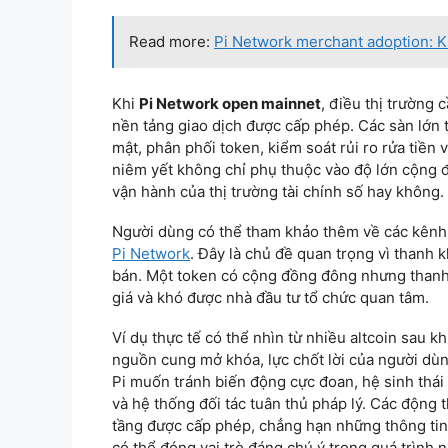
Read more:
Pi Network merchant adoption: Khi
Khi
Pi Network open mainnet
, điều thị trường 
nền tảng giao dịch được cấp phép. Các sàn lớn 
mật, phân phối token, kiểm soát rủi ro rửa tiền
niêm yết không chỉ phụ thuộc vào độ lớn cộng 
vận hành của thị trường tài chính số hay không.
Người dùng có thể tham khảo thêm về các kênh g
Pi Network
. Đây là chủ đề quan trọng vì thanh 
bán. Một token có cộng đồng đông nhưng thanh
giá và khó được nhà đầu tư tổ chức quan tâm.
Ví dụ thực tế có thể nhìn từ nhiều altcoin sau 
nguồn cung mở khóa, lực chốt lời của người dùn
Pi muốn tránh biến động cực đoan, hệ sinh thái 
và hệ thống đối tác tuân thủ pháp lý. Các động 
tầng được cấp phép, chẳng hạn những thông tin
có thể đóng vai trò đáng chú ý trong quá trình n