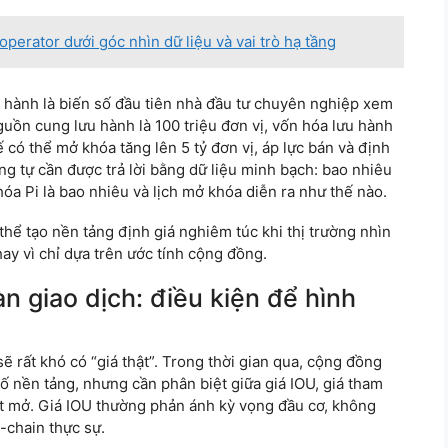
perator dưới góc nhìn dữ liệu và vai trò hạ tầng
u hành là biến số đầu tiên nhà đầu tư chuyên nghiệp xem
uồn cung lưu hành là 100 triệu đơn vị, vốn hóa lưu hành
có thể mở khóa tăng lên 5 tỷ đơn vị, áp lực bán và định
ơng tự cần được trả lời bằng dữ liệu minh bạch: bao nhiêu
hóa Pi là bao nhiêu và lịch mở khóa diễn ra như thế nào.
thể tạo nền tảng định giá nghiêm túc khi thị trường nhìn
ay vì chỉ dựa trên ước tính cộng đồng.
 giao dịch: điều kiện để hình
sẽ rất khó có “giá thật”. Trong thời gian qua, cộng đồng
số nền tảng, nhưng cần phân biệt giữa giá IOU, giá tham
et mở. Giá IOU thường phản ánh kỳ vọng đầu cơ, không
n-chain thực sự.