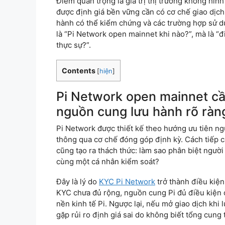
Điểm quan trọng là giá trị thị trường không hìn
được định giá bền vững cần có cơ chế giao dịch
hành có thể kiểm chứng và các trường hợp sử dụ
là “Pi Network open mainnet khi nào?”, mà là “đ
thực sự?”.
Contents
[
hiện
]
Pi Network open mainnet cầ
nguồn cung lưu hành rõ ràn
Pi Network được thiết kế theo hướng ưu tiên ngư
thông qua cơ chế đóng góp định kỳ. Cách tiếp c
cũng tạo ra thách thức: làm sao phân biệt người 
cùng một cá nhân kiểm soát?
Đây là lý do
KYC Pi Network
trở thành điều kiện
KYC chưa đủ rộng, nguồn cung Pi đủ điều kiện
nền kinh tế Pi. Ngược lại, nếu mở giao dịch khi
gặp rủi ro định giá sai do không biết tổng cung 