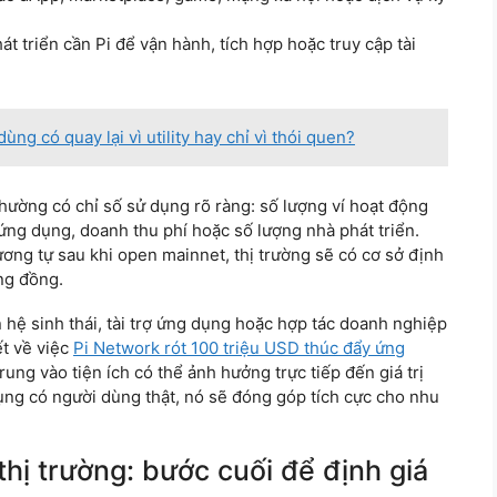
 triển cần Pi để vận hành, tích hợp hoặc truy cập tài
ng có quay lại vì utility hay chỉ vì thói quen?
hường có chỉ số sử dụng rõ ràng: số lượng ví hoạt động
 ứng dụng, doanh thu phí hoặc số lượng nhà phát triển.
ơng tự sau khi open mainnet, thị trường sẽ có cơ sở định
ng đồng.
n hệ sinh thái, tài trợ ứng dụng hoặc hợp tác doanh nghiệp
ết về việc
Pi Network rót 100 triệu USD thúc đẩy ứng
ung vào tiện ích có thể ảnh hưởng trực tiếp đến giá trị
ụng có người dùng thật, nó sẽ đóng góp tích cực cho nhu
thị trường: bước cuối để định giá