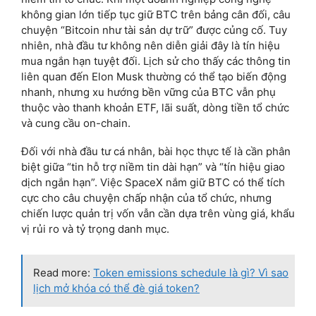
không gian lớn tiếp tục giữ BTC trên bảng cân đối, câu
chuyện “Bitcoin như tài sản dự trữ” được củng cố. Tuy
nhiên, nhà đầu tư không nên diễn giải đây là tín hiệu
mua ngắn hạn tuyệt đối. Lịch sử cho thấy các thông tin
liên quan đến Elon Musk thường có thể tạo biến động
nhanh, nhưng xu hướng bền vững của BTC vẫn phụ
thuộc vào thanh khoản ETF, lãi suất, dòng tiền tổ chức
và cung cầu on-chain.
Đối với nhà đầu tư cá nhân, bài học thực tế là cần phân
biệt giữa “tin hỗ trợ niềm tin dài hạn” và “tín hiệu giao
dịch ngắn hạn”. Việc SpaceX nắm giữ BTC có thể tích
cực cho câu chuyện chấp nhận của tổ chức, nhưng
chiến lược quản trị vốn vẫn cần dựa trên vùng giá, khẩu
vị rủi ro và tỷ trọng danh mục.
Read more:
Token emissions schedule là gì? Vì sao
lịch mở khóa có thể đè giá token?