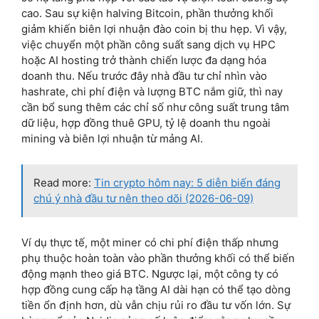
cao. Sau sự kiện halving Bitcoin, phần thưởng khối
giảm khiến biên lợi nhuận đào coin bị thu hẹp. Vì vậy,
việc chuyển một phần công suất sang dịch vụ HPC
hoặc AI hosting trở thành chiến lược đa dạng hóa
doanh thu. Nếu trước đây nhà đầu tư chỉ nhìn vào
hashrate, chi phí điện và lượng BTC nắm giữ, thì nay
cần bổ sung thêm các chỉ số như công suất trung tâm
dữ liệu, hợp đồng thuê GPU, tỷ lệ doanh thu ngoài
mining và biên lợi nhuận từ mảng AI.
Read more:
Tin crypto hôm nay: 5 diễn biến đáng
chú ý nhà đầu tư nên theo dõi (2026-06-09)
Ví dụ thực tế, một miner có chi phí điện thấp nhưng
phụ thuộc hoàn toàn vào phần thưởng khối có thể biến
động mạnh theo giá BTC. Ngược lại, một công ty có
hợp đồng cung cấp hạ tầng AI dài hạn có thể tạo dòng
tiền ổn định hơn, dù vẫn chịu rủi ro đầu tư vốn lớn. Sự