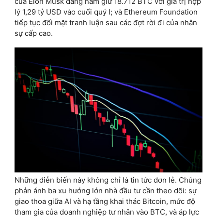
của Elon Musk đang nắm giữ 18.712 BTC với giá trị hợp
lý 1,29 tỷ USD vào cuối quý I; và Ethereum Foundation
tiếp tục đối mặt tranh luận sau các đợt rời đi của nhân
sự cấp cao.
Những diễn biến này không chỉ là tin tức đơn lẻ. Chúng
phản ánh ba xu hướng lớn nhà đầu tư cần theo dõi: sự
giao thoa giữa AI và hạ tầng khai thác Bitcoin, mức độ
tham gia của doanh nghiệp tư nhân vào BTC, và áp lực