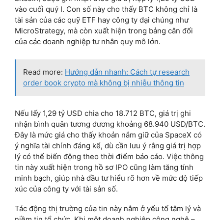
vào cuối quý I. Con số này cho thấy BTC không chỉ là
tài sản của các quỹ ETF hay công ty đại chúng như
MicroStrategy, mà còn xuất hiện trong bảng cân đối
của các doanh nghiệp tư nhân quy mô lớn.
Read more:
Hướng dẫn nhanh: Cách tự research
order book crypto mà không bị nhiễu thông tin
Nếu lấy 1,29 tỷ USD chia cho 18.712 BTC, giá trị ghi
nhận bình quân tương đương khoảng 68.940 USD/BTC.
Đây là mức giá cho thấy khoản nắm giữ của SpaceX có
ý nghĩa tài chính đáng kể, dù cần lưu ý rằng giá trị hợp
lý có thể biến động theo thời điểm báo cáo. Việc thông
tin này xuất hiện trong hồ sơ IPO cũng làm tăng tính
minh bạch, giúp nhà đầu tư hiểu rõ hơn về mức độ tiếp
xúc của công ty với tài sản số.
Tác động thị trường của tin này nằm ở yếu tố tâm lý và
niềm tin tổ chức. Khi một doanh nghiệp công nghệ –