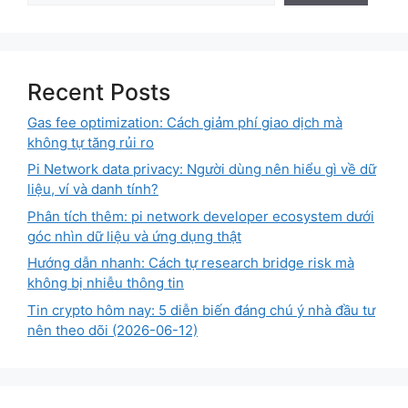
Recent Posts
Gas fee optimization: Cách giảm phí giao dịch mà
không tự tăng rủi ro
Pi Network data privacy: Người dùng nên hiểu gì về dữ
liệu, ví và danh tính?
Phân tích thêm: pi network developer ecosystem dưới
góc nhìn dữ liệu và ứng dụng thật
Hướng dẫn nhanh: Cách tự research bridge risk mà
không bị nhiễu thông tin
Tin crypto hôm nay: 5 diễn biến đáng chú ý nhà đầu tư
nên theo dõi (2026-06-12)