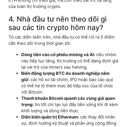
ETH không chỉ theo giá, mà còn theo vai trò hạ tầng
của toàn thị trường crypto.
4. Nhà đầu tư nên theo dõi gì
sau các tin crypto hôm nay?
Từ các diễn biến trên, nhà đầu tư có thể rút ra 5 điểm
cần theo dõi trong thời gian tới:
Dòng tiền vào cổ phiếu mining và AI:
nếu nhóm
này tiếp tục tăng, thị trường có thể đang định giá
lại vai trò của miners sau halving.
Biến động lượng BTC do doanh nghiệp nắm
giữ:
các hồ sơ tài chính, IPO hoặc báo cáo quý
có thể hé lộ thêm mức độ tiếp xúc của tổ chức
với Bitcoin.
Thanh khoản Bitcoin quanh các vùng giá quan
trọng:
tin tốt chỉ tạo lực đẩy bền vững khi đi kèm
khối lượng và dòng tiền thực.
Diễn biến quản trị Ethereum:
các thay đổi nhân
sự, định hướng kỹ thuật và phản ứng cộng đồng