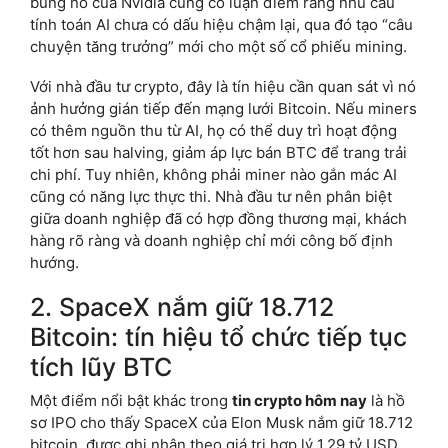
bùng nổ của Nvidia củng cố luận điểm rằng nhu cầu
tính toán AI chưa có dấu hiệu chậm lại, qua đó tạo “câu
chuyện tăng trưởng” mới cho một số cổ phiếu mining.
Với nhà đầu tư crypto, đây là tín hiệu cần quan sát vì nó
ảnh hưởng gián tiếp đến mạng lưới Bitcoin. Nếu miners
có thêm nguồn thu từ AI, họ có thể duy trì hoạt động
tốt hơn sau halving, giảm áp lực bán BTC để trang trải
chi phí. Tuy nhiên, không phải miner nào gắn mác AI
cũng có năng lực thực thi. Nhà đầu tư nên phân biệt
giữa doanh nghiệp đã có hợp đồng thương mại, khách
hàng rõ ràng và doanh nghiệp chỉ mới công bố định
hướng.
2. SpaceX nắm giữ 18.712
Bitcoin: tín hiệu tổ chức tiếp tục
tích lũy BTC
Một điểm nổi bật khác trong
tin crypto hôm nay
là hồ
sơ IPO cho thấy SpaceX của Elon Musk nắm giữ 18.712
bitcoin, được ghi nhận theo giá trị hợp lý 1,29 tỷ USD