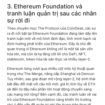
3. Ethereum Foundation và
tranh luận quản trị sau các nhân
sự rời đi
Theo chuyên mục The Protocol của CoinDesk, các sự
ra đi nổi bật tại Ethereum Foundation đang làm dấy lên
tranh luận mới về mô hình lãnh đạo, tính minh bạch và
định hướng phát triển của Ethereum. Đây là chủ đề
quan trọng vì Ethereum không chỉ là một tài sản vốn
hóa lớn, mà còn là hạ tầng cốt lõi cho DeFi, NFT,
stablecoin, token hóa tài sản thực và nhiều layer-2.
Ethereum từng vượt qua nhiều cột mốc kỹ thuật quan
trọng như The Merge, nâng cấp Shanghai và Dencun.
Tuy nhiên, sau giai đoạn mở rộng layer-2, hệ sinh thái
bắt đầu đối mặt với câu hỏi mới: giá trị tích lũy về ETH
sẽ đến từ đâu nếu phần lớn hoạt động chuyển sang
các mạng mở rộng? Bên cạnh đó, các tranh luận về vai
trò của Ethereum Foundation càng khiến thị trường
chú ý đến vấn đề quản trị phi tập trung trên thực tế.