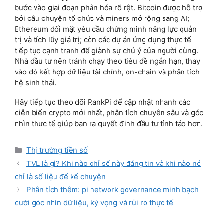
bước vào giai đoạn phân hóa rõ rệt. Bitcoin được hỗ trợ
bởi câu chuyện tổ chức và miners mở rộng sang AI;
Ethereum đối mặt yêu cầu chứng minh năng lực quản
trị và tích lũy giá trị; còn các dự án ứng dụng thực tế
tiếp tục cạnh tranh để giành sự chú ý của người dùng.
Nhà đầu tư nên tránh chạy theo tiêu đề ngắn hạn, thay
vào đó kết hợp dữ liệu tài chính, on-chain và phân tích
hệ sinh thái.
Hãy tiếp tục theo dõi RankPi để cập nhật nhanh các
diễn biến crypto mới nhất, phân tích chuyên sâu và góc
nhìn thực tế giúp bạn ra quyết định đầu tư tỉnh táo hơn.
Categories
Thị trường tiền số
TVL là gì? Khi nào chỉ số này đáng tin và khi nào nó
chỉ là số liệu để kể chuyện
Phân tích thêm: pi network governance minh bạch
dưới góc nhìn dữ liệu, kỳ vọng và rủi ro thực tế