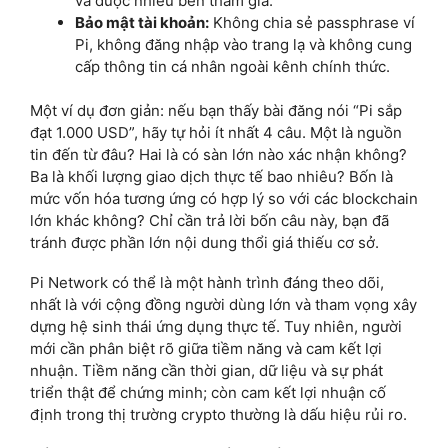
và được nhiều bên tham gia.
Bảo mật tài khoản:
Không chia sẻ passphrase ví
Pi, không đăng nhập vào trang lạ và không cung
cấp thông tin cá nhân ngoài kênh chính thức.
Một ví dụ đơn giản: nếu bạn thấy bài đăng nói “Pi sắp
đạt 1.000 USD”, hãy tự hỏi ít nhất 4 câu. Một là nguồn
tin đến từ đâu? Hai là có sàn lớn nào xác nhận không?
Ba là khối lượng giao dịch thực tế bao nhiêu? Bốn là
mức vốn hóa tương ứng có hợp lý so với các blockchain
lớn khác không? Chỉ cần trả lời bốn câu này, bạn đã
tránh được phần lớn nội dung thổi giá thiếu cơ sở.
Pi Network có thể là một hành trình đáng theo dõi,
nhất là với cộng đồng người dùng lớn và tham vọng xây
dựng hệ sinh thái ứng dụng thực tế. Tuy nhiên, người
mới cần phân biệt rõ giữa tiềm năng và cam kết lợi
nhuận. Tiềm năng cần thời gian, dữ liệu và sự phát
triển thật để chứng minh; còn cam kết lợi nhuận cố
định trong thị trường crypto thường là dấu hiệu rủi ro.