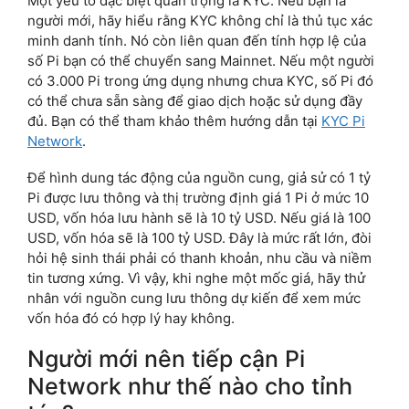
Một yếu tố đặc biệt quan trọng là KYC. Nếu bạn là
người mới, hãy hiểu rằng KYC không chỉ là thủ tục xác
minh danh tính. Nó còn liên quan đến tính hợp lệ của
số Pi bạn có thể chuyển sang Mainnet. Nếu một người
có 3.000 Pi trong ứng dụng nhưng chưa KYC, số Pi đó
có thể chưa sẵn sàng để giao dịch hoặc sử dụng đầy
đủ. Bạn có thể tham khảo thêm hướng dẫn tại
KYC Pi
Network
.
Để hình dung tác động của nguồn cung, giả sử có 1 tỷ
Pi được lưu thông và thị trường định giá 1 Pi ở mức 10
USD, vốn hóa lưu hành sẽ là 10 tỷ USD. Nếu giá là 100
USD, vốn hóa sẽ là 100 tỷ USD. Đây là mức rất lớn, đòi
hỏi hệ sinh thái phải có thanh khoản, nhu cầu và niềm
tin tương xứng. Vì vậy, khi nghe một mốc giá, hãy thử
nhân với nguồn cung lưu thông dự kiến để xem mức
vốn hóa đó có hợp lý hay không.
Người mới nên tiếp cận Pi
Network như thế nào cho tỉnh