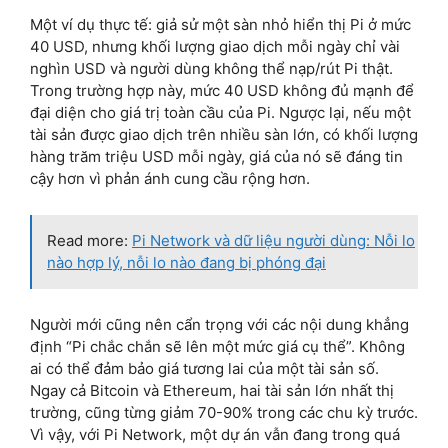
Một ví dụ thực tế: giả sử một sàn nhỏ hiển thị Pi ở mức
40 USD, nhưng khối lượng giao dịch mỗi ngày chỉ vài
nghìn USD và người dùng không thể nạp/rút Pi thật.
Trong trường hợp này, mức 40 USD không đủ mạnh để
đại diện cho giá trị toàn cầu của Pi. Ngược lại, nếu một
tài sản được giao dịch trên nhiều sàn lớn, có khối lượng
hàng trăm triệu USD mỗi ngày, giá của nó sẽ đáng tin
cậy hơn vì phản ánh cung cầu rộng hơn.
Read more:
Pi Network và dữ liệu người dùng: Nỗi lo
nào hợp lý, nỗi lo nào đang bị phóng đại
Người mới cũng nên cẩn trọng với các nội dung khẳng
định “Pi chắc chắn sẽ lên một mức giá cụ thể”. Không
ai có thể đảm bảo giá tương lai của một tài sản số.
Ngay cả Bitcoin và Ethereum, hai tài sản lớn nhất thị
trường, cũng từng giảm 70-90% trong các chu kỳ trước.
Vì vậy, với Pi Network, một dự án vẫn đang trong quá