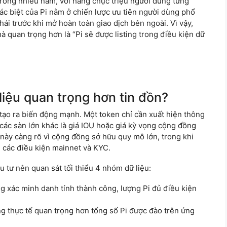
trong nhiều năm, với hàng chục triệu người dùng từng
ác biệt của Pi nằm ở chiến lược ưu tiên người dùng phổ
thái trước khi mở hoàn toàn giao dịch bên ngoài. Vì vậy,
mà quan trọng hơn là “Pi sẽ được listing trong điều kiện dữ
 liệu quan trọng hơn tin đồn?
 tạo ra biến động mạnh. Một token chỉ cần xuất hiện thông
các sàn lớn khác là giá IOU hoặc giá kỳ vọng cộng đồng
 này càng rõ vì cộng đồng sở hữu quy mô lớn, trong khi
i các điều kiện mainnet và KYC.
ầu tư nên quan sát tối thiểu 4 nhóm dữ liệu:
 xác minh danh tính thành công, lượng Pi đủ điều kiện
ng thực tế quan trọng hơn tổng số Pi được đào trên ứng