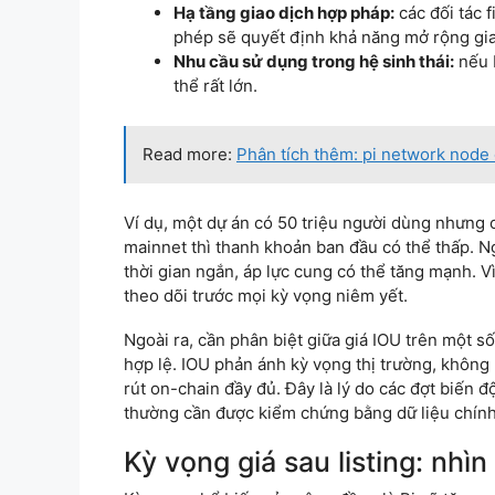
Hạ tầng giao dịch hợp pháp:
các đối tác 
phép sẽ quyết định khả năng mở rộng gia
Nhu cầu sử dụng trong hệ sinh thái:
nếu P
thể rất lớn.
Read more:
Phân tích thêm: pi network node o
Ví dụ, một dự án có 50 triệu người dùng nhưng
mainnet thì thanh khoản ban đầu có thể thấp. N
thời gian ngắn, áp lực cung có thể tăng mạnh. Vì
theo dõi trước mọi kỳ vọng niêm yết.
Ngoài ra, cần phân biệt giữa giá IOU trên một số
hợp lệ. IOU phản ánh kỳ vọng thị trường, không n
rút on-chain đầy đủ. Đây là lý do các đợt biến 
thường cần được kiểm chứng bằng dữ liệu chính 
Kỳ vọng giá sau listing: nhì