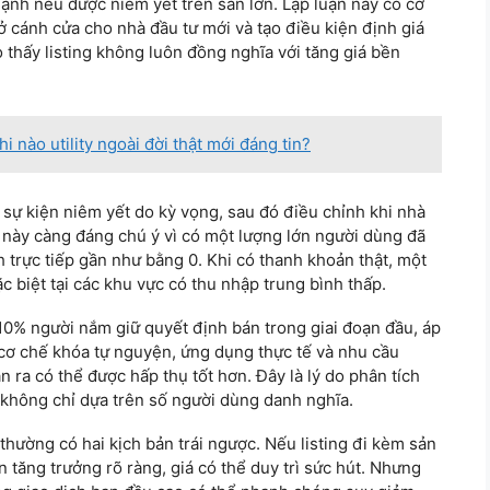
ạnh nếu được niêm yết trên sàn lớn. Lập luận này có cơ
ở cánh cửa cho nhà đầu tư mới và tạo điều kiện định giá
o thấy listing không luôn đồng nghĩa với tăng giá bền
 nào utility ngoài đời thật mới đáng tin?
sự kiện niêm yết do kỳ vọng, sau đó điều chỉnh khi nhà
ro này càng đáng chú ý vì có một lượng lớn người dùng đã
hính trực tiếp gần như bằng 0. Khi có thanh khoản thật, một
ặc biệt tại các khu vực có thu nhập trung bình thấp.
10% người nắm giữ quyết định bán trong giai đoạn đầu, áp
u cơ chế khóa tự nguyện, ứng dụng thực tế và nhu cầu
 ra có thể được hấp thụ tốt hơn. Đây là lý do phân tích
, không chỉ dựa trên số người dùng danh nghĩa.
thường có hai kịch bản trái ngược. Nếu listing đi kèm sản
tăng trưởng rõ ràng, giá có thể duy trì sức hút. Nhưng