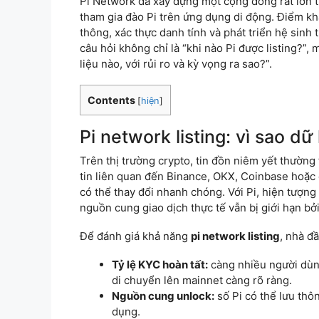
Pi Network đã xây dựng một cộng đồng rất lớn 
tham gia đào Pi trên ứng dụng di động. Điểm kh
thông, xác thực danh tính và phát triển hệ sinh 
câu hỏi không chỉ là “khi nào Pi được listing?”, 
liệu nào, với rủi ro và kỳ vọng ra sao?”.
Contents
[
hiện
]
Pi network listing: vì sao dữ
Trên thị trường crypto, tin đồn niêm yết thường
tin liên quan đến Binance, OKX, Coinbase hoặc 
có thể thay đổi nhanh chóng. Với Pi, hiện tượng
nguồn cung giao dịch thực tế vẫn bị giới hạn bở
Để đánh giá khả năng
pi network listing
, nhà đ
Tỷ lệ KYC hoàn tất:
càng nhiều người dùng
di chuyển lên mainnet càng rõ ràng.
Nguồn cung unlock:
số Pi có thể lưu thô
dụng.