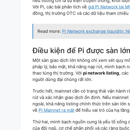
nếu listing chỉ là sự kiện truyền thông, khối l
Với Pi, các bài phân tích về
giá Pi Network tại M
đồng, thị trường OTC và các dữ liệu tham chiếu
Read more:
Pi Network exchange liquidity: 
Điều kiện để Pi được sàn lớ
Một sàn giao dịch lớn không chỉ xem xét quy m
pháp lý, bảo mật, khả năng nạp rút, minh bạch n
thao túng thị trường. Với
pi network listing
, các
người dùng đại chúng rất lớn.
Trước hết, mainnet cần có trạng thái vận hành r
rút và xác nhận giao dịch ổn định. Nếu mainnet
ngoài, khả năng listing chính thức trên sàn lớn
về
Pi Mainnet ra mắt
để hiểu vai trò của hạ tầng 
Thứ hai, minh bạch nguồn cung là yếu tố sống cò
của đội ngũ, cơ chế phân phối và các ràng buộc