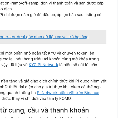
fiat on-ramp/off-ramp, đơn vị thanh toán và sàn được cấp
o dịch.
i chỉ được nắm giữ để đầu cơ, áp lực bán sau listing có
perator dưới góc nhìn dữ liệu và vai trò hạ tầng
 chỉ một phần nhỏ hoàn tất KYC và chuyển token lên
gược lại, nếu hàng triệu tài khoản cùng mở khóa trong
 vậy, dữ liệu về
KYC Pi Network
là biến số cốt lõi cần
 nền tảng và giá giao dịch chính thức khi Pi được niêm yết
hất thiết đại diện cho giá trị thực khi token có thể nạp
động quanh thông tin
Pi Network niêm yết trên Binance
thức, thay vì chỉ dựa vào tâm lý FOMO.
n từ cung, cầu và thanh khoản