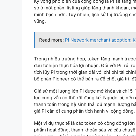
Kỳ vọng phổ biến của cộng đồng là Pi sẽ tăng m
sở ở một phần: listing giúp tăng thanh khoản, m
minh bạch hơn. Tuy nhiên, lịch sử thị trường ch
vững.
Read more:
Pi Network merchant adoption: Khi
Trong nhiều trường hợp, token tăng mạnh trước 
đầu tư hiện thực hóa lợi nhuận. Đối với Pi, rủi 
tích lũy Pi trong thời gian dài với chi phí tài c
bộ phận Pioneer có thể bán ra để chốt giá trị, đ
Giả sử một lượng lớn Pi được mở khóa và chỉ 5-
lực cung vẫn có thể rất đáng kể. Ngược lại, nế
thanh toán trong hệ sinh thái đủ mạnh, lượng bán
giá Pi cần đi cùng phân tích hành vi cộng đồng
Một ví dụ thực tế là các token có cộng đồng lớn 
phẩm hoạt động, thanh khoản sâu và câu chuyện 