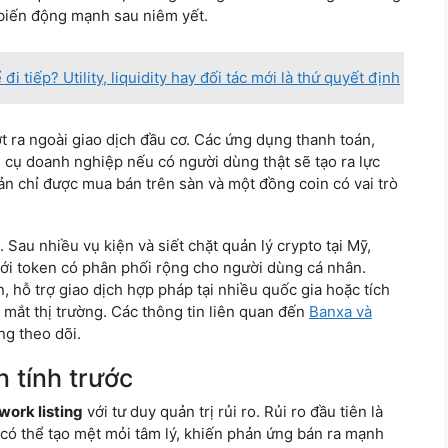
n biến động mạnh sau niêm yết.
i tiếp? Utility, liquidity hay đối tác mới là thứ quyết định
 ra ngoài giao dịch đầu cơ. Các ứng dụng thanh toán,
 cụ doanh nghiệp nếu có người dùng thật sẽ tạo ra lực
sản chỉ được mua bán trên sàn và một đồng coin có vai trò
Sau nhiều vụ kiện và siết chặt quản lý crypto tại Mỹ,
với token có phân phối rộng cho người dùng cá nhân.
 hỗ trợ giao dịch hợp pháp tại nhiều quốc gia hoặc tích
 mắt thị trường. Các thông tin liên quan đến
Banxa và
ng theo dõi.
n tính trước
work listing
với tư duy quản trị rủi ro. Rủi ro đầu tiên là
u có thể tạo mệt mỏi tâm lý, khiến phản ứng bán ra mạnh