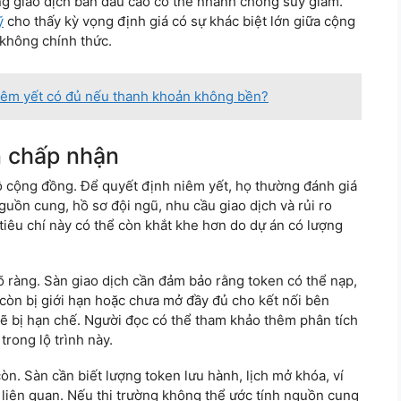
ượng giao dịch ban đầu cao có thể nhanh chóng suy giảm.
ỹ
cho thấy kỳ vọng định giá có sự khác biệt lớn giữa cộng
 không chính thức.
Niêm yết có đủ nếu thanh khoản không bền?
n chấp nhận
ô cộng đồng. Để quyết định niêm yết, họ thường đánh giá
guồn cung, hồ sơ đội ngũ, nhu cầu giao dịch và rủi ro
 tiêu chí này có thể còn khắt khe hơn do dự án có lượng
õ ràng. Sàn giao dịch cần đảm bảo rằng token có thể nạp,
 còn bị giới hạn hoặc chưa mở đầy đủ cho kết nối bên
 sẽ bị hạn chế. Người đọc có thể tham khảo thêm phân tích
trong lộ trình này.
n. Sàn cần biết lượng token lưu hành, lịch mở khóa, ví
 liên quan. Nếu thị trường không thể ước tính nguồn cung